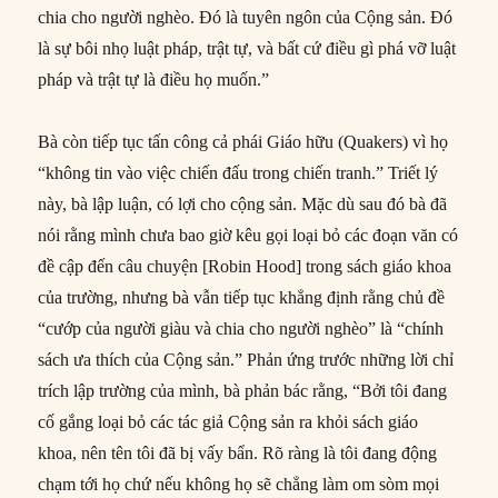
chia cho người nghèo. Đó là tuyên ngôn của Cộng sản. Đó
là sự bôi nhọ luật pháp, trật tự, và bất cứ điều gì phá vỡ luật
pháp và trật tự là điều họ muốn.”
Bà còn tiếp tục tấn công cả phái Giáo hữu (Quakers) vì họ
“không tin vào việc chiến đấu trong chiến tranh.” Triết lý
này, bà lập luận, có lợi cho cộng sản. Mặc dù sau đó bà đã
nói rằng mình chưa bao giờ kêu gọi loại bỏ các đoạn văn có
đề cập đến câu chuyện [Robin Hood] trong sách giáo khoa
của trường, nhưng bà vẫn tiếp tục khẳng định rằng chủ đề
“cướp của người giàu và chia cho người nghèo” là “chính
sách ưa thích của Cộng sản.” Phản ứng trước những lời chỉ
trích lập trường của mình, bà phản bác rằng, “Bởi tôi đang
cố gắng loại bỏ các tác giả Cộng sản ra khỏi sách giáo
khoa, nên tên tôi đã bị vấy bẩn. Rõ ràng là tôi đang động
chạm tới họ chứ nếu không họ sẽ chẳng làm om sòm mọi