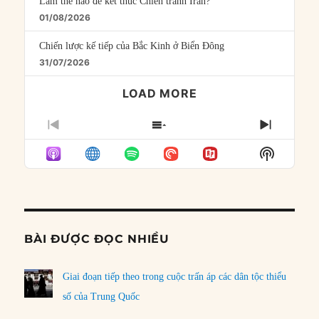
Làm thế nào để kết thúc Chiến tranh Iran?
01/08/2026
Chiến lược kế tiếp của Bắc Kinh ở Biển Đông
31/07/2026
LOAD MORE
PREVIOUS
SHOW
NEXT
EPISODE
EPISODES
EPISO
Show
LIST
Podcast
Informat
BÀI ĐƯỢC ĐỌC NHIỀU
Giai đoạn tiếp theo trong cuộc trấn áp các dân tộc thiểu
số của Trung Quốc