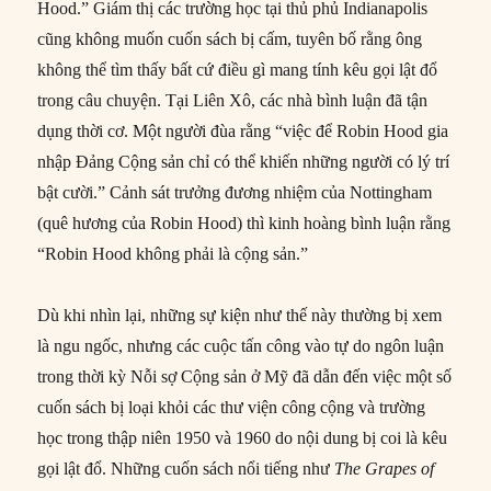
Hood.” Giám thị các trường học tại thủ phủ Indianapolis
cũng không muốn cuốn sách bị cấm, tuyên bố rằng ông
không thể tìm thấy bất cứ điều gì mang tính kêu gọi lật đổ
trong câu chuyện. Tại Liên Xô, các nhà bình luận đã tận
dụng thời cơ. Một người đùa rằng “việc để Robin Hood gia
nhập Đảng Cộng sản chỉ có thể khiến những người có lý trí
bật cười.” Cảnh sát trưởng đương nhiệm của Nottingham
(quê hương của Robin Hood) thì kinh hoàng bình luận rằng
“Robin Hood không phải là cộng sản.”
Dù khi nhìn lại, những sự kiện như thế này thường bị xem
là ngu ngốc, nhưng các cuộc tấn công vào tự do ngôn luận
trong thời kỳ Nỗi sợ Cộng sản ở Mỹ đã dẫn đến việc một số
cuốn sách bị loại khỏi các thư viện công cộng và trường
học trong thập niên 1950 và 1960 do nội dung bị coi là kêu
gọi lật đổ. Những cuốn sách nổi tiếng như
The Grapes of