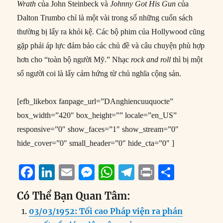
Wrath
của John Steinbeck và
Johnny Got His Gun
của
Dalton Trumbo chỉ là một vài trong số những cuốn sách
thường bị lấy ra khỏi kệ. Các bộ phim của Hollywood cũng
gặp phải áp lực đảm bảo các chủ đề và câu chuyện phù hợp
hơn cho “toàn bộ người Mỹ.” Nhạc
rock and roll
thì bị một
số người coi là lấy cảm hứng từ chủ nghĩa cộng sản.
[efb_likebox fanpage_url=”DAnghiencuuquocte”
box_width=”420″ box_height=”” locale=”en_US”
responsive=”0″ show_faces=”1″ show_stream=”0″
hide_cover=”0″ small_header=”0″ hide_cta=”0″ ]
F
Li
E
M
W
T
P
S
a
n
m
e
h
el
ri
h
Có Thể Bạn Quan Tâm:
c
k
ai
ss
at
e
n
a
03/03/1952: Tối cao Pháp viện ra phán
e
e
l
e
s
g
t
re