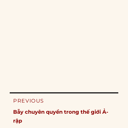
Post
PREVIOUS
navigation
Previous
Bẫy chuyên quyền trong thế giới Ả-
post:
rập