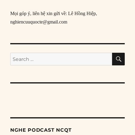
Mọi góp ý, liên hệ xin gửi về: Lê Hồng Hiệp,
nghiencuuquocte@gmail.com
SE
Search
for:
NGHE PODCAST NCQT