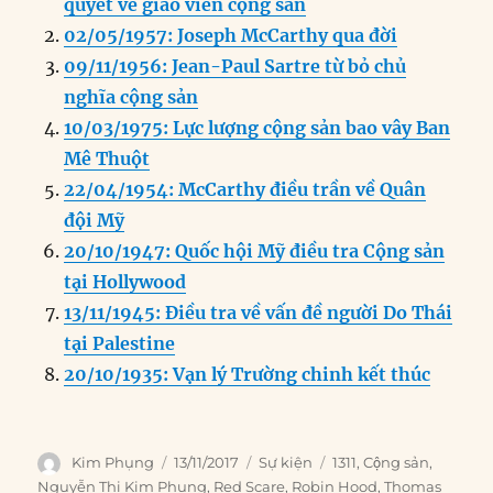
quyết về giáo viên cộng sản
b
d
n
A
r
02/05/1957: Joseph McCarthy qua đời
o
I
g
p
a
09/11/1956: Jean-Paul Sartre từ bỏ chủ
o
n
er
p
m
nghĩa cộng sản
k
10/03/1975: Lực lượng cộng sản bao vây Ban
Mê Thuột
22/04/1954: McCarthy điều trần về Quân
đội Mỹ
20/10/1947: Quốc hội Mỹ điều tra Cộng sản
tại Hollywood
13/11/1945: Điều tra về vấn đề người Do Thái
tại Palestine
20/10/1935: Vạn lý Trường chinh kết thúc
Author
Posted
Categories
Tags
Kim Phụng
13/11/2017
Sự kiện
1311
,
Cộng sản
,
on
Nguyễn Thị Kim Phụng
,
Red Scare
,
Robin Hood
,
Thomas