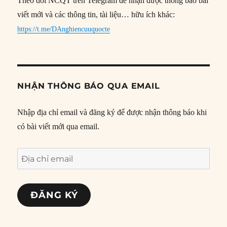
Theo dõi NCQT trên Telegram để nhận được thông báo bài
viết mới và các thông tin, tài liệu… hữu ích khác:
https://t.me/DAnghiencuuquocte
NHẬN THÔNG BÁO QUA EMAIL
Nhập địa chỉ email và đăng ký để được nhận thông báo khi
có bài viết mới qua email.
Địa
chỉ
email
ĐĂNG KÝ