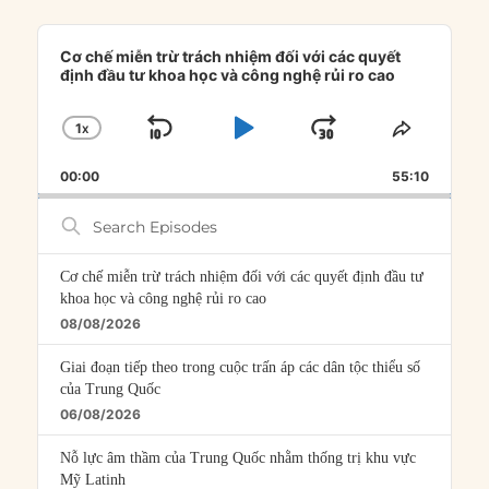
Audio
Player
Cơ chế miễn trừ trách nhiệm đối với các quyết
định đầu tư khoa học và công nghệ rủi ro cao
1
X
SKIP
PLAY
JUMP
CHANGE
SHARE
PLAYBACK
THIS
BACKWARD
PAUSE
FORWARD
00:00
RATE
55:10
EPISOD
Search
Episodes
Cơ chế miễn trừ trách nhiệm đối với các quyết định đầu tư
khoa học và công nghệ rủi ro cao
08/08/2026
Giai đoạn tiếp theo trong cuộc trấn áp các dân tộc thiểu số
của Trung Quốc
06/08/2026
Nỗ lực âm thầm của Trung Quốc nhằm thống trị khu vực
Mỹ Latinh