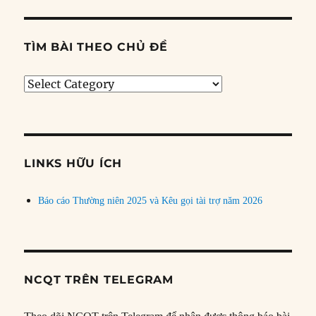
TÌM BÀI THEO CHỦ ĐỀ
Tìm
bài
theo
chủ
đề
LINKS HỮU ÍCH
Báo cáo Thường niên 2025 và Kêu gọi tài trợ năm 2026
NCQT TRÊN TELEGRAM