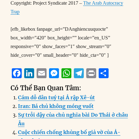
Copyright: Project Syndicate 2017 –
The Arab Autocracy
Trap
[efb_likebox fanpage_url=”DAnghiencuuquocte”
box_width=”420″ box_height=”” locale=”en_US”
responsive=”0″ show_faces=”1″ show_stream=”0″
hide_cover=”0″ small_header=”0″ hide_cta=”0″ ]
F
Li
E
M
W
T
P
S
a
n
m
e
h
el
ri
h
Có Thể Bạn Quan Tâm:
c
k
ai
ss
at
e
n
a
Cám dỗ dân tuý tại Ả rập Xê-út
e
e
l
e
s
g
t
re
Iran: Bá chủ không móng vuốt
b
d
n
A
r
Sự trỗi dậy của chủ nghĩa bài Do Thái ở châu
o
I
g
p
a
Âu
o
n
er
p
m
Cuộc chiến chống khủng bố giả vờ của Ả-