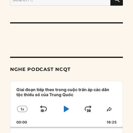
for:
NGHE PODCAST NCQT
Audio
Player
Giai đoạn tiếp theo trong cuộc trấn áp các dân
tộc thiểu số của Trung Quốc
1
X
SKIP
PLAY
JUMP
CHANGE
SHARE
PLAYBACK
THIS
BACKWARD
PAUSE
FORWARD
00:00
RATE
16:25
EPISOD
Search