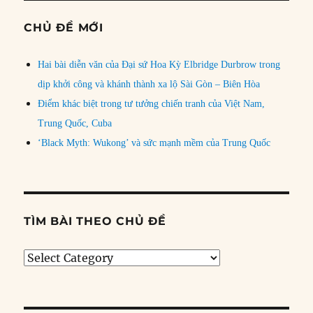
CHỦ ĐỀ MỚI
Hai bài diễn văn của Đại sứ Hoa Kỳ Elbridge Durbrow trong
dịp khởi công và khánh thành xa lộ Sài Gòn – Biên Hòa
Điểm khác biệt trong tư tưởng chiến tranh của Việt Nam,
Trung Quốc, Cuba
‘Black Myth: Wukong’ và sức mạnh mềm của Trung Quốc
TÌM BÀI THEO CHỦ ĐỀ
Tìm
bài
theo