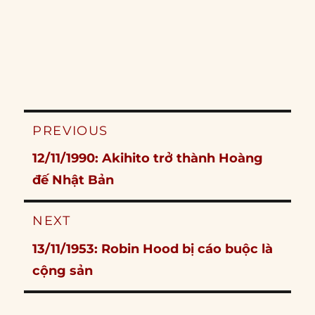
Post
PREVIOUS
navigation
Previous
12/11/1990: Akihito trở thành Hoàng
post:
đế Nhật Bản
NEXT
Next
13/11/1953: Robin Hood bị cáo buộc là
post:
cộng sản