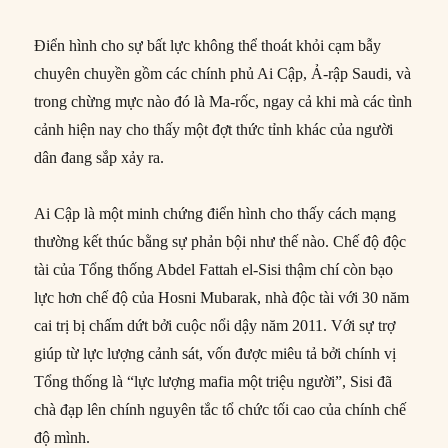
Điển hình cho sự bất lực không thể thoát khỏi cạm bẫy
chuyên chuyền gồm các chính phủ Ai Cập, Ả-rập Saudi, và
trong chừng mực nào đó là Ma-rốc, ngay cả khi mà các tình
cảnh hiện nay cho thấy một đợt thức tỉnh khác của người
dân đang sắp xảy ra.
Ai Cập là một minh chứng điển hình cho thấy cách mạng
thường kết thúc bằng sự phản bội như thế nào. Chế độ độc
tài của Tổng thống Abdel Fattah el-Sisi thậm chí còn bạo
lực hơn chế độ của Hosni Mubarak, nhà độc tài với 30 năm
cai trị bị chấm dứt bởi cuộc nổi dậy năm 2011. Với sự trợ
giúp từ lực lượng cảnh sát, vốn được miêu tả bởi chính vị
Tổng thống là “lực lượng mafia một triệu người”, Sisi đã
chà đạp lên chính nguyên tắc tổ chức tối cao của chính chế
độ mình.