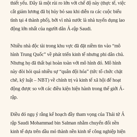
thiết yếu. Đây là một rủi ro lớn với chế độ này (thực tế, việc
cắt giảm lương đã bị hủy bỏ sau khi diễn ra các cuộc biểu
tình tại 4 thành phố), bởi vì nhà nước là nhà tuyển dụng lao
động lớn nhất của người dân Ả-rập Saudi.
Nhiều nhà độc tài trong khu vực đã đặt niềm tin vào “mô
hình Trung Quốc” về phát triển kinh tế nhưng phi dân chủ.
Nhưng họ đã thất bại hoàn toàn với mô hình đó. Mô hình
này đòi hỏi quá nhiều sự “quân đội hóa” (tức tổ chức chặt
chẽ, kỹ luật – NBT) về chính trị và kinh tế xã hội để hoạt
động được so với các điều kiện hiện hành trong thế giới Ả-
rập.
Điều đó ngụ ý rằng kế hoạch đầy tham vọng của Thái tử Ả
rập Saudi Mohammad bin Salman nhằm chuyển đổi nền
kinh tế dựa trên dầu mỏ thành nền kinh tế công nghiệp hiện