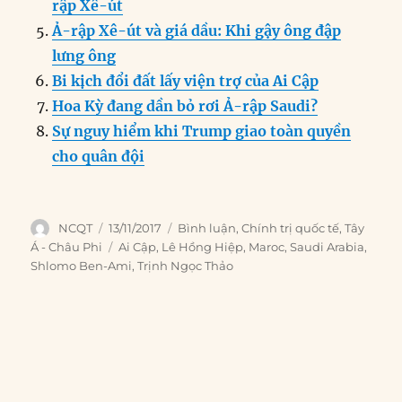
k
rập Xê-út
Ả-rập Xê-út và giá dầu: Khi gậy ông đập
lưng ông
Bi kịch đổi đất lấy viện trợ của Ai Cập
Hoa Kỳ đang dần bỏ rơi Ả-rập Saudi?
Sự nguy hiểm khi Trump giao toàn quyền
cho quân đội
Author
Posted
Categories
NCQT
13/11/2017
Bình luận
,
Chính trị quốc tế
,
Tây
on
Tags
Á - Châu Phi
Ai Cập
,
Lê Hồng Hiệp
,
Maroc
,
Saudi Arabia
,
Shlomo Ben-Ami
,
Trịnh Ngọc Thảo