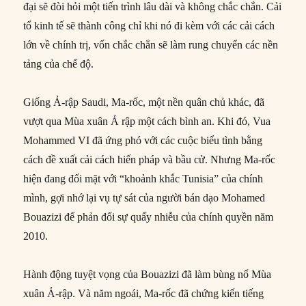
đại sẽ đòi hỏi một tiến trình lâu dài và không chắc chắn. Cải
tổ kinh tế sẽ thành công chỉ khi nó đi kèm với các cải cách
lớn về chính trị, vốn chắc chắn sẽ làm rung chuyển các nền
tảng của chế độ.
Giống Ả-rập Saudi, Ma-rốc, một nền quân chủ khác, đã
vượt qua Mùa xuân Ả rập một cách bình an. Khi đó, Vua
Mohammed VI đã ứng phó với các cuộc biểu tình bằng
cách đề xuất cải cách hiến pháp và bầu cử. Nhưng Ma-rốc
hiện đang đối mặt với “khoảnh khắc Tunisia” của chính
mình, gợi nhớ lại vụ tự sát của người bán dạo Mohamed
Bouazizi để phản đối sự quấy nhiễu của chính quyền năm
2010.
Hành động tuyệt vọng của Bouazizi đã làm bùng nổ Mùa
xuân Ả-rập. Và năm ngoái, Ma-rốc đã chứng kiến tiếng