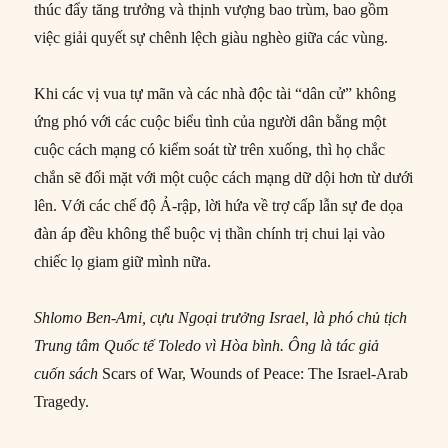
thúc đẩy tăng trưởng và thịnh vượng bao trùm, bao gồm
việc giải quyết sự chênh lệch giàu nghèo giữa các vùng.
Khi các vị vua tự mãn và các nhà độc tài “dân cử” không
ứng phó với các cuộc biểu tình của người dân bằng một
cuộc cách mạng có kiểm soát từ trên xuống, thì họ chắc
chắn sẽ đối mặt với một cuộc cách mạng dữ dội hơn từ dưới
lên. Với các chế độ Ả-rập, lời hứa về trợ cấp lẫn sự đe dọa
đàn áp đều không thể buộc vị thần chính trị chui lại vào
chiếc lọ giam giữ mình nữa.
Shlomo Ben-Ami, cựu Ngoại trưởng Israel, là phó chủ tịch
Trung tâm Quốc tế Toledo vì Hòa bình. Ông là tác giả
cuốn sách
Scars of War, Wounds of Peace: The Israel-Arab
Tragedy.