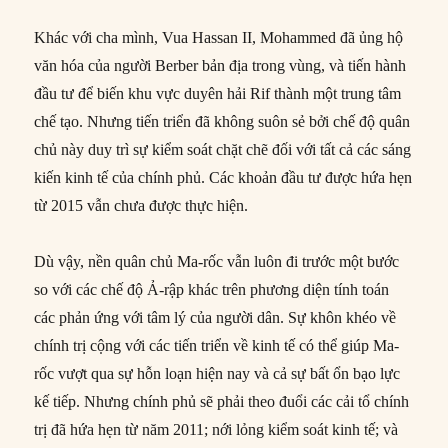
Khác với cha mình, Vua Hassan II, Mohammed đã ủng hộ
văn hóa của người Berber bản địa trong vùng, và tiến hành
đầu tư để biến khu vực duyên hải Rif thành một trung tâm
chế tạo. Nhưng tiến triển đã không suôn sẻ bởi chế độ quân
chủ này duy trì sự kiểm soát chặt chẽ đối với tất cả các sáng
kiến kinh tế của chính phủ. Các khoản đầu tư được hứa hẹn
từ 2015 vẫn chưa được thực hiện.
Dù vậy, nền quân chủ Ma-rốc vẫn luôn đi trước một bước
so với các chế độ Ả-rập khác trên phương diện tính toán
các phản ứng với tâm lý của người dân. Sự khôn khéo về
chính trị cộng với các tiến triển về kinh tế có thể giúp Ma-
rốc vượt qua sự hỗn loạn hiện nay và cả sự bất ổn bạo lực
kế tiếp. Nhưng chính phủ sẽ phải theo đuổi các cải tổ chính
trị đã hứa hẹn từ năm 2011; nới lỏng kiểm soát kinh tế; và