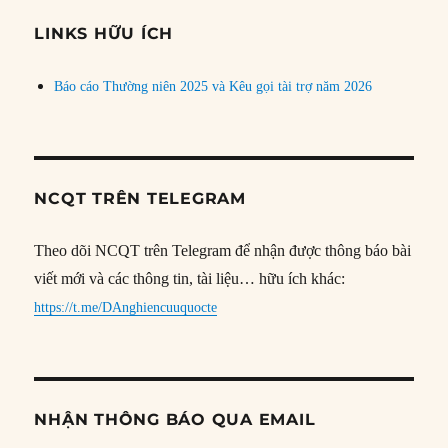
chủ
đề
LINKS HỮU ÍCH
Báo cáo Thường niên 2025 và Kêu gọi tài trợ năm 2026
NCQT TRÊN TELEGRAM
Theo dõi NCQT trên Telegram để nhận được thông báo bài
viết mới và các thông tin, tài liệu… hữu ích khác:
https://t.me/DAnghiencuuquocte
NHẬN THÔNG BÁO QUA EMAIL