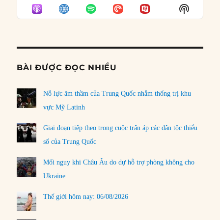
EPISODE
EPISODES
EPISO
Show
LIST
Podcast
Informat
BÀI ĐƯỢC ĐỌC NHIỀU
Nỗ lực âm thầm của Trung Quốc nhằm thống trị khu
vực Mỹ Latinh
Giai đoạn tiếp theo trong cuộc trấn áp các dân tộc thiểu
số của Trung Quốc
Mối nguy khi Châu Âu do dự hỗ trợ phòng không cho
Ukraine
Thế giới hôm nay: 06/08/2026