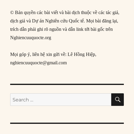
© Bản quyền các bài viết và bài dịch thuộc về các tác giả,
dịch giả và Dự án Nghiên cứu Quốc tế. Mọi bài đăng lại,
trích dẫn phải ghi rõ nguồn và dẫn link tới bài gốc trên
Nghiencuuquocte.org
Mọi góp ý, liên hệ xin gửi về: Lê Hồng Hiệp,
nghiencuuquocte@gmail.com
SE
Search
for: