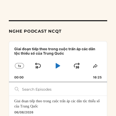
NGHE PODCAST NCQT
Audio
Player
Giai đoạn tiếp theo trong cuộc trấn áp các dân
tộc thiểu số của Trung Quốc
1
X
SKIP
PLAY
JUMP
CHANGE
SHARE
PLAYBACK
THIS
BACKWARD
PAUSE
FORWARD
00:00
RATE
16:25
EPISOD
Search
Episodes
Giai đoạn tiếp theo trong cuộc trấn áp các dân tộc thiểu số
của Trung Quốc
06/08/2026