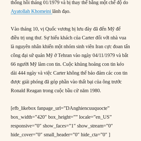
thống hồi tháng 01/1979 và bị thay thế bằng một chế độ do
Ayatollah Khomeini
lãnh đạo.
Vào tháng 10, vị Quốc vương bị lưu đày đã đến Mỹ để
điều trị ung thư. Sự hiếu khách của Carter đối với nhà vua
là nguyên nhân khiến một nhóm sinh viên Iran cực đoan tấn
công đại sứ quán Mỹ ở Tehran vào ngày 04/11/1979 và bắt
66 người Mỹ làm con tin. Cuộc khủng hoảng con tin kéo
dài 444 ngày và việc Carter không thể bảo đảm các con tin
được giải phóng đã góp phần vào thất bại của ông trước
Ronald Reagan trong cuộc bầu cử năm 1980.
[efb_likebox fanpage_url=”DAnghiencuuquocte”
box_width=”420″ box_height=”” locale=”en_US”
responsive=”0″ show_faces=”1″ show_stream=”0″
hide_cover=”0″ small_header=”0″ hide_cta=”0″ ]