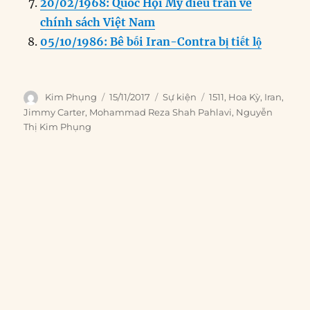
20/02/1968: Quốc Hội Mỹ điều trần về
chính sách Việt Nam
05/10/1986: Bê bối Iran-Contra bị tiết lộ
Author
Posted
Categories
Tags
Kim Phụng
15/11/2017
Sự kiện
1511
,
Hoa Kỳ
,
Iran
,
on
Jimmy Carter
,
Mohammad Reza Shah Pahlavi
,
Nguyễn
Thị Kim Phụng