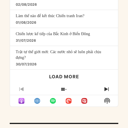
02/08/2026
Làm thế nào để kết thúc Chiến tranh Iran?
01/08/2026
Chiến lược kế tiếp của Bắc Kinh ở Biển Đông
31/07/2026
Trật tự thế giới mới: Các nước nhỏ sẽ luôn phải chịu
đựng?
30/07/2026
LOAD MORE
PREVIOUS
SHOW
NEXT
EPISODE
EPISODES
EPISO
Show
LIST
Podcast
Informat