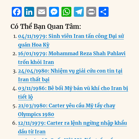
F
Li
E
M
W
T
P
S
a
n
m
e
h
el
ri
h
Có Thể Bạn Quan Tâm:
c
k
ai
ss
at
e
n
a
04/11/1979: Sinh viên Iran tấn công Đại sứ
e
e
l
e
s
g
t
re
quán Hoa Kỳ
b
d
n
A
r
16/01/1979: Mohammad Reza Shah Pahlavi
o
I
g
p
a
trốn khỏi Iran
o
n
er
p
m
24/04/1980: Nhiệm vụ giải cứu con tin tại
k
Iran thất bại
03/11/1986: Bê bối Mỹ bán vũ khí cho Iran bị
tiết lộ
21/03/1980: Carter yêu cầu Mỹ tẩy chay
Olympics 1980
12/11/1979: Carter ra lệnh ngừng nhập khẩu
dầu từ Iran