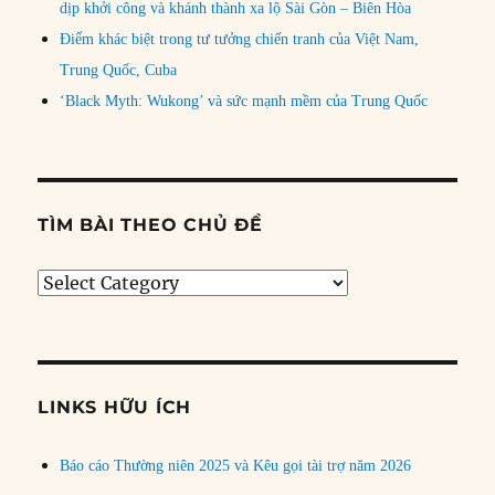
dịp khởi công và khánh thành xa lộ Sài Gòn – Biên Hòa
Điểm khác biệt trong tư tưởng chiến tranh của Việt Nam,
Trung Quốc, Cuba
‘Black Myth: Wukong’ và sức mạnh mềm của Trung Quốc
TÌM BÀI THEO CHỦ ĐỀ
Tìm
bài
theo
chủ
đề
LINKS HỮU ÍCH
Báo cáo Thường niên 2025 và Kêu gọi tài trợ năm 2026