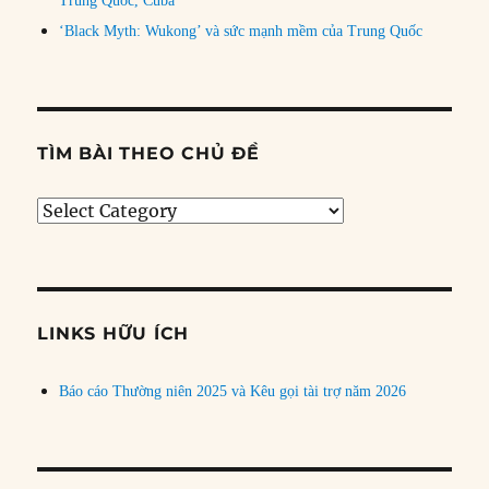
Trung Quốc, Cuba
‘Black Myth: Wukong’ và sức mạnh mềm của Trung Quốc
TÌM BÀI THEO CHỦ ĐỀ
Tìm
bài
theo
chủ
đề
LINKS HỮU ÍCH
Báo cáo Thường niên 2025 và Kêu gọi tài trợ năm 2026