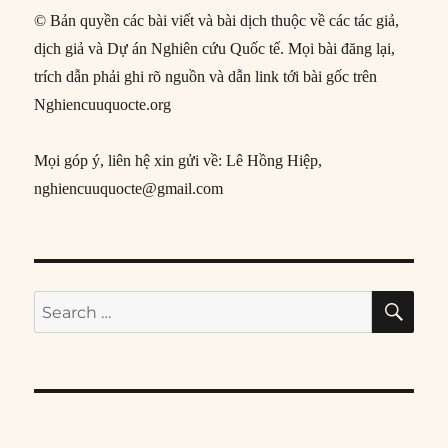
© Bản quyền các bài viết và bài dịch thuộc về các tác giả,
dịch giả và Dự án Nghiên cứu Quốc tế. Mọi bài đăng lại,
trích dẫn phải ghi rõ nguồn và dẫn link tới bài gốc trên
Nghiencuuquocte.org
Mọi góp ý, liên hệ xin gửi về: Lê Hồng Hiệp,
nghiencuuquocte@gmail.com
SE
Search
for: