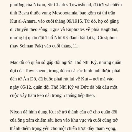
phương của Nixon, Sir Charles Townshend, đã tới và chiếm
tỉnh Basra thuộc vung Mesopotamia, bao gồm cả thị trấn
Kut al-Amara, vào cuối tháng 09/1915. Từ đó, họ cố gắng
di chuyển theo sông Tigris và Euphrates về phía Baghdad,
nhưng bị quân đội Thổ Nhĩ Kỳ đánh bật lại tại Ctesiphon
(hay Selman Pak) vào cuối tháng 11.
Mặc dù có quân số gấp đôi người Thổ Nhĩ Kỳ, nhưng quân
đội của Townshend, trong đó có cả các binh lính được phái
đến từ Ấn Độ, đã buộc phải rút lui về Kut – nơi mà vào
ngày 05/12, quân đội Thổ Nhĩ Kỳ và Đức đã bắt đầu một
cuộc vây hãm kéo dài trong 5 tháng tiếp theo.
Nixon đã hình dung Kut sẽ trở thành căn cứ cho quân đội
của ông xâm chiếm sâu hơn vào khu vực và cuối cùng trở
thành điểm trọng yếu cho một chiến lược đầy tham vọng,