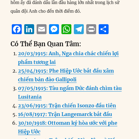
hôm ấy đã đánh dấu lần đầu hàng lớn nhất trong lịch sử
quân đội Anh cho đến thời điểm đó.
F
Li
E
M
W
T
P
S
a
n
m
e
h
el
ri
h
Có Thể Bạn Quan Tâm:
c
k
ai
ss
at
e
n
a
20/03/1915: Anh, Nga chia chác chiến lợi
e
e
l
e
s
g
t
re
phẩm tương lai
b
d
n
A
r
25/04/1915: Phe Hiệp Ước bắt đầu xâm
o
I
g
p
a
chiếm bán đảo Gallipoli
o
n
er
p
m
07/05/1915: Tàu ngầm Đức đánh chìm tàu
k
Lusitania
23/06/1915: Trận chiến Isonzo đầu tiên
16/08/1917: Trận Langemarck bắt đầu
30/10/1918: Ottoman ký hòa ước với phe
Hiệp Ước