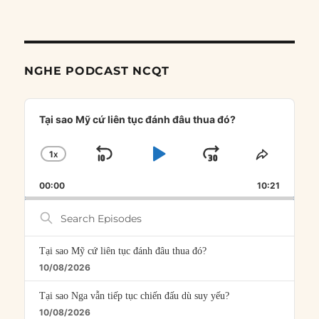
NGHE PODCAST NCQT
Audio
Player
Tại sao Mỹ cứ liên tục đánh đâu thua đó?
1
X
SKIP
PLAY
JUMP
CHANGE
SHARE
PLAYBACK
THIS
BACKWARD
PAUSE
FORWARD
00:00
RATE
10:21
EPISOD
Search
Episodes
Tại sao Mỹ cứ liên tục đánh đâu thua đó?
10/08/2026
Tại sao Nga vẫn tiếp tục chiến đấu dù suy yếu?
10/08/2026