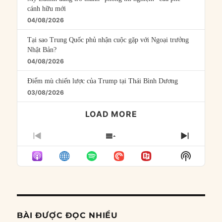
cánh hữu mới
04/08/2026
Tại sao Trung Quốc phủ nhận cuộc gặp với Ngoại trưởng
Nhật Bản?
04/08/2026
Điểm mù chiến lược của Trump tại Thái Bình Dương
03/08/2026
LOAD MORE
PREVIOUS
SHOW
NEXT
EPISODE
EPISODES
EPISO
Show
LIST
Podcast
Informat
BÀI ĐƯỢC ĐỌC NHIỀU