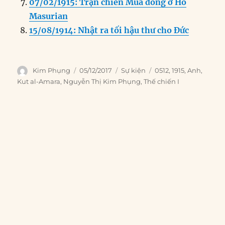
07/02/1915: Trận chiến Mùa đông ở Hồ
Masurian
15/08/1914: Nhật ra tối hậu thư cho Đức
Author
Posted
Categories
Tags
Kim Phụng
05/12/2017
Sự kiện
0512
,
1915
,
Anh
,
on
Kut al-Amara
,
Nguyễn Thị Kim Phụng
,
Thế chiến I