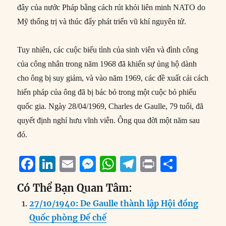
đây của nước Pháp bằng cách rút khỏi liên minh NATO do
Mỹ thống trị và thúc đẩy phát triển vũ khí nguyên tử.
Tuy nhiên, các cuộc biểu tình của sinh viên và đình công
của công nhân trong năm 1968 đã khiến sự ủng hộ dành
cho ông bị suy giảm, và vào năm 1969, các đề xuất cải cách
hiến pháp của ông đã bị bác bỏ trong một cuộc bỏ phiếu
quốc gia. Ngày 28/04/1969, Charles de Gaulle, 79 tuổi, đã
quyết định nghỉ hưu vĩnh viễn. Ông qua đời một năm sau
đó.
F
Li
E
M
W
T
P
S
a
n
m
e
h
el
ri
h
Có Thể Bạn Quan Tâm:
c
k
ai
ss
at
e
n
a
27/10/1940: De Gaulle thành lập Hội đồng
e
e
l
e
s
g
t
re
Quốc phòng Đế chế