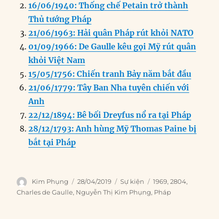
b
d
n
A
r
16/06/1940: Thống chế Petain trở thành
o
I
g
p
a
Thủ tướng Pháp
o
n
er
p
m
21/06/1963: Hải quân Pháp rút khỏi NATO
k
01/09/1966: De Gaulle kêu gọi Mỹ rút quân
khỏi Việt Nam
15/05/1756: Chiến tranh Bảy năm bắt đầu
21/06/1779: Tây Ban Nha tuyên chiến với
Anh
22/12/1894: Bê bối Dreyfus nổ ra tại Pháp
28/12/1793: Anh hùng Mỹ Thomas Paine bị
bắt tại Pháp
Author
Posted
Categories
Tags
Kim Phụng
28/04/2019
Sự kiện
1969
,
2804
,
on
Charles de Gaulle
,
Nguyễn Thị Kim Phụng
,
Pháp