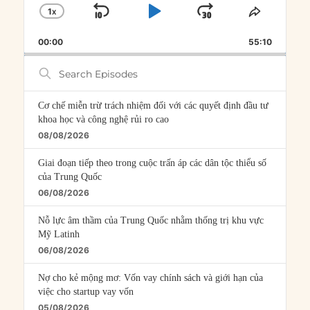
1
X
SKIP
PLAY
JUMP
CHANGE
SHARE
PLAYBACK
THIS
BACKWARD
PAUSE
FORWARD
00:00
RATE
55:10
EPISOD
Search
Episodes
Cơ chế miễn trừ trách nhiệm đối với các quyết định đầu tư
khoa học và công nghệ rủi ro cao
08/08/2026
Giai đoạn tiếp theo trong cuộc trấn áp các dân tộc thiểu số
của Trung Quốc
06/08/2026
Nỗ lực âm thầm của Trung Quốc nhằm thống trị khu vực
Mỹ Latinh
06/08/2026
Nợ cho kẻ mộng mơ: Vốn vay chính sách và giới hạn của
việc cho startup vay vốn
05/08/2026