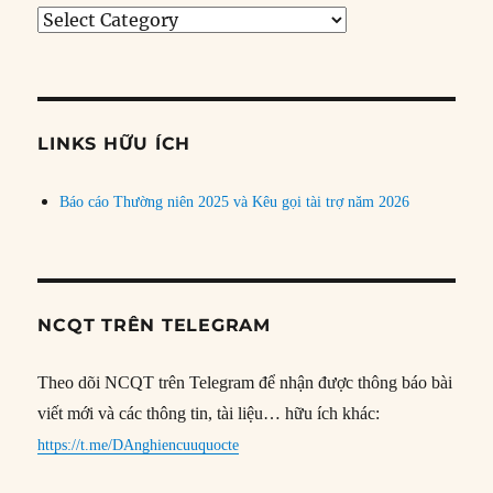
Tìm
bài
theo
chủ
đề
LINKS HỮU ÍCH
Báo cáo Thường niên 2025 và Kêu gọi tài trợ năm 2026
NCQT TRÊN TELEGRAM
Theo dõi NCQT trên Telegram để nhận được thông báo bài
viết mới và các thông tin, tài liệu… hữu ích khác:
https://t.me/DAnghiencuuquocte