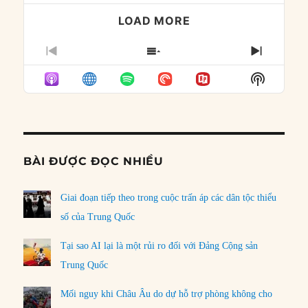
LOAD MORE
PREVIOUS
SHOW
NEXT
EPISODE
EPISODES
EPISO
Show
LIST
Podcast
Informat
BÀI ĐƯỢC ĐỌC NHIỀU
Giai đoạn tiếp theo trong cuộc trấn áp các dân tộc thiểu
số của Trung Quốc
Tại sao AI lại là một rủi ro đối với Đảng Cộng sản
Trung Quốc
Mối nguy khi Châu Âu do dự hỗ trợ phòng không cho