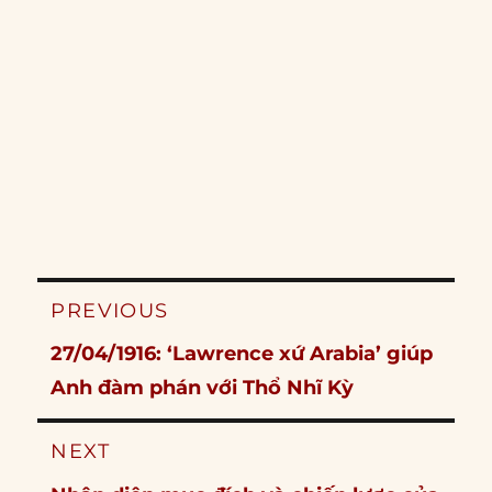
Post
PREVIOUS
navigation
Previous
27/04/1916: ‘Lawrence xứ Arabia’ giúp
post:
Anh đàm phán với Thổ Nhĩ Kỳ
NEXT