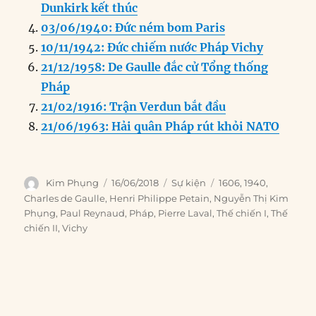
o
n
er
p
m
Dunkirk kết thúc
k
03/06/1940: Đức ném bom Paris
10/11/1942: Đức chiếm nước Pháp Vichy
21/12/1958: De Gaulle đắc cử Tổng thống
Pháp
21/02/1916: Trận Verdun bắt đầu
21/06/1963: Hải quân Pháp rút khỏi NATO
Author
Posted
Categories
Tags
Kim Phụng
16/06/2018
Sự kiện
1606
,
1940
,
on
Charles de Gaulle
,
Henri Philippe Petain
,
Nguyễn Thị Kim
Phụng
,
Paul Reynaud
,
Pháp
,
Pierre Laval
,
Thế chiến I
,
Thế
chiến II
,
Vichy