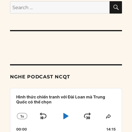
SE
Search
for:
NGHE PODCAST NCQT
Audio
Player
Hình thức chiến tranh với Đài Loan mà Trung
Quốc có thể chọn
1
X
SKIP
PLAY
JUMP
CHANGE
SHARE
PLAYBACK
THIS
BACKWARD
PAUSE
FORWARD
00:00
RATE
14:15
EPISOD