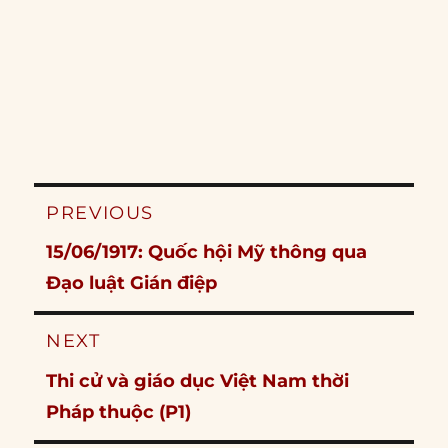
Post
PREVIOUS
navigation
Previous
15/06/1917: Quốc hội Mỹ thông qua
post:
Đạo luật Gián điệp
NEXT
Next
Thi cử và giáo dục Việt Nam thời
post:
Pháp thuộc (P1)