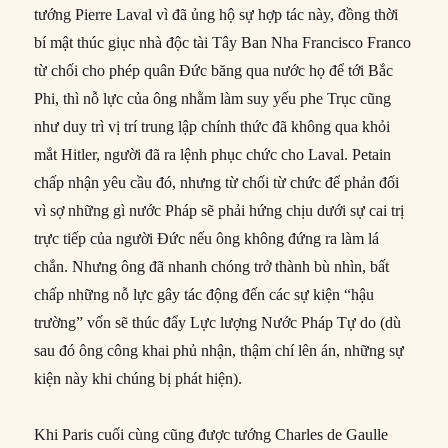
tướng Pierre Laval vì đã ủng hộ sự hợp tác này, đồng thời
bí mật thúc giục nhà độc tài Tây Ban Nha Francisco Franco
từ chối cho phép quân Đức băng qua nước họ để tới Bắc
Phi, thì nỗ lực của ông nhằm làm suy yếu phe Trục cũng
như duy trì vị trí trung lập chính thức đã không qua khỏi
mắt Hitler, người đã ra lệnh phục chức cho Laval. Petain
chấp nhận yêu cầu đó, nhưng từ chối từ chức để phản đối
vì sợ những gì nước Pháp sẽ phải hứng chịu dưới sự cai trị
trực tiếp của người Đức nếu ông không đứng ra làm lá
chắn. Nhưng ông đã nhanh chóng trở thành bù nhìn, bất
chấp những nỗ lực gây tác động đến các sự kiện “hậu
trường” vốn sẽ thúc đẩy Lực lượng Nước Pháp Tự do (dù
sau đó ông công khai phủ nhận, thậm chí lên án, những sự
kiện này khi chúng bị phát hiện).
Khi Paris cuối cùng cũng được tướng Charles de Gaulle