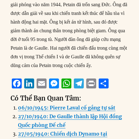
giải phóng vào năm 1944, Petain đã trốn sang Đức. Ông đã
được dẫn giải về sau khi chiến tranh kết thúc để hầu tòa vì
hành động hai mặt. Ông bị kết án tử hình, sau đó được
giảm thành án chung thân trong phòng biệt giam. Ông qua
đời ở tuổi 95 trong tù. Người đàn ông đã giúp cứu mạng
Petain là de Gaulle. Hai người đã chiến đấu trong cùng một
đơn vị trong Thế chiến I và de Gaulle đã không quên sự
dũng cảm của Petain trong cuộc chiến ấy.
F
Li
E
M
W
T
P
S
a
n
m
e
h
el
ri
h
Có Thể Bạn Quan Tâm:
c
k
ai
ss
at
e
n
a
06/10/1945: Pierre Laval cố gắng tự sát
e
e
l
e
s
g
t
re
27/10/1940: De Gaulle thành lập Hội đồng
b
d
n
A
r
Quốc phòng Đế chế
o
I
g
p
a
27/05/1940: Chiến dịch Dynamo tại