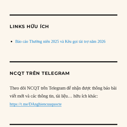
bài
theo
chủ
đề
LINKS HỮU ÍCH
Báo cáo Thường niên 2025 và Kêu gọi tài trợ năm 2026
NCQT TRÊN TELEGRAM
Theo dõi NCQT trên Telegram để nhận được thông báo bài
viết mới và các thông tin, tài liệu… hữu ích khác:
https://t.me/DAnghiencuuquocte