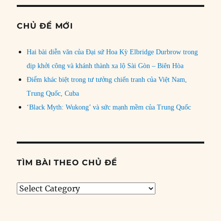
CHỦ ĐỀ MỚI
Hai bài diễn văn của Đại sứ Hoa Kỳ Elbridge Durbrow trong
dịp khởi công và khánh thành xa lộ Sài Gòn – Biên Hòa
Điểm khác biệt trong tư tưởng chiến tranh của Việt Nam,
Trung Quốc, Cuba
‘Black Myth: Wukong’ và sức mạnh mềm của Trung Quốc
TÌM BÀI THEO CHỦ ĐỀ
Tìm
bài
theo