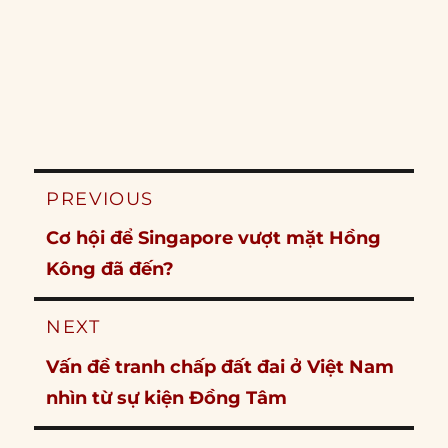
Post
PREVIOUS
navigation
Previous
Cơ hội để Singapore vượt mặt Hồng
post:
Kông đã đến?
NEXT
Next
Vấn đề tranh chấp đất đai ở Việt Nam
post:
nhìn từ sự kiện Đồng Tâm