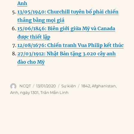
Anh
13/05/1940: Churchill tuyên bố phải chiến
thắng bằng mọi giá
15/06/1846: Biên giới giữa Mỹ và Canada
được thiết lập
12/08/1676: Chiến tranh Vua Philip kết thúc
27/03/1912: Nhật Bản tặng 3.020 cây anh
đào cho Mỹ
Author
Posted
Categories
Tags
NCQT
13/01/2020
Sự kiện
1842
,
Afghanistan
,
on
Anh
,
ngày 1301
,
Trần Mẫn Linh