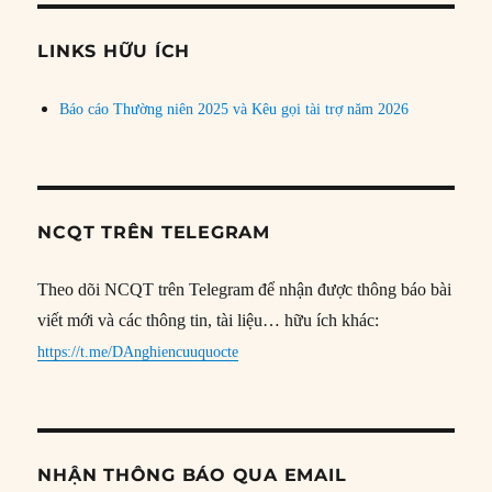
chủ
đề
LINKS HỮU ÍCH
Báo cáo Thường niên 2025 và Kêu gọi tài trợ năm 2026
NCQT TRÊN TELEGRAM
Theo dõi NCQT trên Telegram để nhận được thông báo bài
viết mới và các thông tin, tài liệu… hữu ích khác:
https://t.me/DAnghiencuuquocte
NHẬN THÔNG BÁO QUA EMAIL