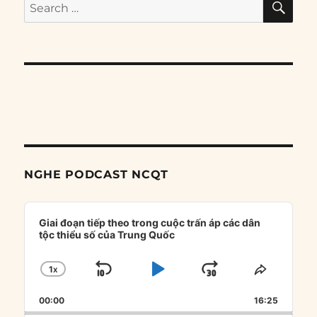
Search
for:
NGHE PODCAST NCQT
Audio
Player
Giai đoạn tiếp theo trong cuộc trấn áp các dân
tộc thiểu số của Trung Quốc
1
X
SKIP
PLAY
JUMP
CHANGE
SHARE
PLAYBACK
THIS
BACKWARD
PAUSE
FORWARD
00:00
RATE
16:25
EPISOD