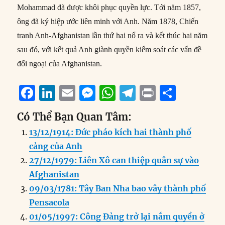
Mohammad đã được khôi phục quyền lực. Tới năm 1857,
ông đã ký hiệp ước liên minh với Anh. Năm 1878, Chiến
tranh Anh-Afghanistan lần thứ hai nổ ra và kết thúc hai năm
sau đó, với kết quả Anh giành quyền kiểm soát các vấn đề
đối ngoại của Afghanistan.
F
Li
E
M
W
T
P
S
a
n
m
e
h
el
ri
h
Có Thể Bạn Quan Tâm:
c
k
ai
ss
at
e
n
a
13/12/1914: Đức pháo kích hai thành phố
e
e
l
e
s
g
t
re
cảng của Anh
b
d
n
A
r
27/12/1979: Liên Xô can thiệp quân sự vào
o
I
g
p
a
Afghanistan
o
n
er
p
m
09/03/1781: Tây Ban Nha bao vây thành phố
k
Pensacola
01/05/1997: Công Đảng trở lại nắm quyền ở