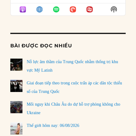
EPISODE
EPISODES
EPISO
Show
LIST
Podcast
Informat
BÀI ĐƯỢC ĐỌC NHIỀU
Nỗ lực âm thầm của Trung Quốc nhằm thống trị khu
vực Mỹ Latinh
Giai đoạn tiếp theo trong cuộc trấn áp các dân tộc thiểu
số của Trung Quốc
Mối nguy khi Châu Âu do dự hỗ trợ phòng không cho
Ukraine
Thế giới hôm nay: 06/08/2026