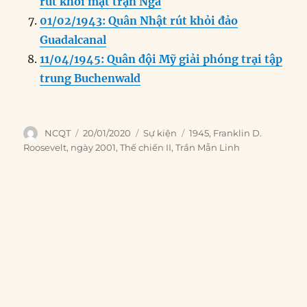
rút khỏi mặt trận Nga
01/02/1943: Quân Nhật rút khỏi đảo
Guadalcanal
11/04/1945: Quân đội Mỹ giải phóng trại tập
trung Buchenwald
Author
Posted
Categories
Tags
NCQT
20/01/2020
Sự kiện
1945
,
Franklin D.
on
Roosevelt
,
ngày 2001
,
Thế chiến II
,
Trần Mẫn Linh