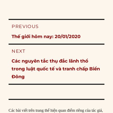
Post
PREVIOUS
navigation
Previous
Thế giới hôm nay: 20/01/2020
post:
NEXT
Next
Các nguyên tắc thụ đắc lãnh thổ
post:
trong luật quốc tế và tranh chấp Biển
Đông
Các bài viết trên trang thể hiện quan điểm riêng của tác giả,