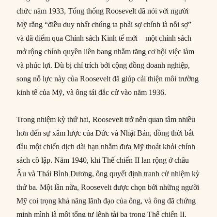
chức năm 1933, Tổng thống Roosevelt đã nói với người
Mỹ rằng “điều duy nhất chúng ta phải sợ chính là nỗi sợ”
và đã điểm qua Chính sách Kinh tế mới – một chính sách
mở rộng chính quyền liên bang nhằm tăng cơ hội việc làm
và phúc lợi. Dù bị chỉ trích bởi cộng đồng doanh nghiệp,
song nỗ lực này của Roosevelt đã giúp cải thiện môi trường
kinh tế của Mỹ, và ông tái đắc cử vào năm 1936.
Trong nhiệm kỳ thứ hai, Roosevelt trở nên quan tâm nhiều
hơn đến sự xâm lược của Đức và Nhật Bản, đồng thời bắt
đầu một chiến dịch dài hạn nhằm đưa Mỹ thoát khỏi chính
sách cô lập. Năm 1940, khi Thế chiến II lan rộng ở châu
Âu và Thái Bình Dương, ông quyết định tranh cử nhiệm kỳ
thứ ba. Một lần nữa, Roosevelt được chọn bởi những người
Mỹ coi trọng khả năng lãnh đạo của ông, và ông đã chứng
minh mình là một tổng tư lệnh tài ba trong Thế chiến II.