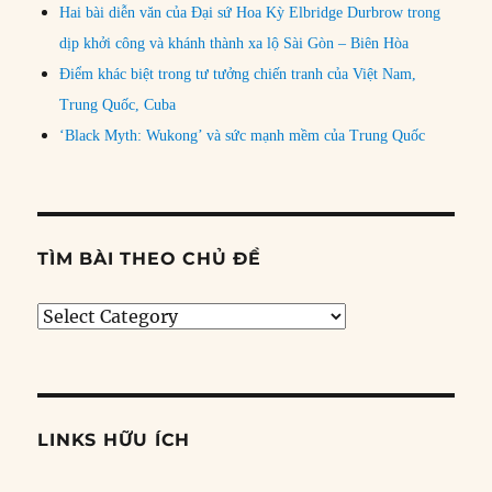
Hai bài diễn văn của Đại sứ Hoa Kỳ Elbridge Durbrow trong
dịp khởi công và khánh thành xa lộ Sài Gòn – Biên Hòa
Điểm khác biệt trong tư tưởng chiến tranh của Việt Nam,
Trung Quốc, Cuba
‘Black Myth: Wukong’ và sức mạnh mềm của Trung Quốc
TÌM BÀI THEO CHỦ ĐỀ
Tìm
bài
theo
chủ
đề
LINKS HỮU ÍCH