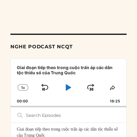
NGHE PODCAST NCQT
Audio
Player
Giai đoạn tiếp theo trong cuộc trấn áp các dân
tộc thiểu số của Trung Quốc
1
X
SKIP
PLAY
JUMP
CHANGE
SHARE
PLAYBACK
THIS
BACKWARD
PAUSE
FORWARD
00:00
RATE
16:25
EPISOD
Search
Episodes
Giai đoạn tiếp theo trong cuộc trấn áp các dân tộc thiểu số
của Trung Quốc