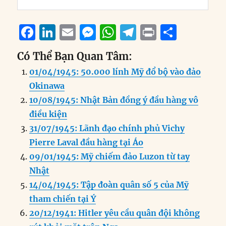
F
Li
E
M
W
T
P
S
a
n
m
e
h
el
ri
h
Có Thể Bạn Quan Tâm:
c
k
ai
ss
at
e
n
a
01/04/1945: 50.000 lính Mỹ đổ bộ vào đảo
e
e
l
e
s
g
t
re
Okinawa
b
d
n
A
r
10/08/1945: Nhật Bản đồng ý đầu hàng vô
o
I
g
p
a
điều kiện
o
n
er
p
m
31/07/1945: Lãnh đạo chính phủ Vichy
k
Pierre Laval đầu hàng tại Áo
09/01/1945: Mỹ chiếm đảo Luzon từ tay
Nhật
14/04/1945: Tập đoàn quân số 5 của Mỹ
tham chiến tại Ý
20/12/1941: Hitler yêu cầu quân đội không