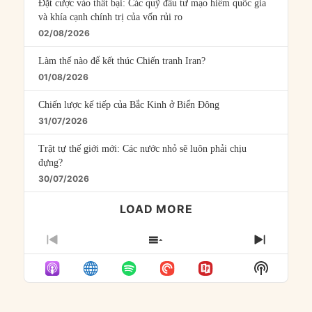
Đặt cược vào thất bại: Các quỹ đầu tư mạo hiểm quốc gia
và khía cạnh chính trị của vốn rủi ro
02/08/2026
Làm thế nào để kết thúc Chiến tranh Iran?
01/08/2026
Chiến lược kế tiếp của Bắc Kinh ở Biển Đông
31/07/2026
Trật tự thế giới mới: Các nước nhỏ sẽ luôn phải chịu
đựng?
30/07/2026
LOAD MORE
PREVIOUS
SHOW
NEXT
EPISODE
EPISODES
EPISO
Show
LIST
Podcast
Informat