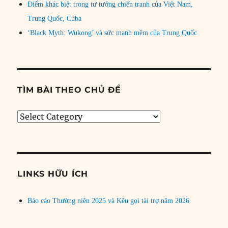
Điểm khác biệt trong tư tưởng chiến tranh của Việt Nam,
Trung Quốc, Cuba
‘Black Myth: Wukong’ và sức mạnh mềm của Trung Quốc
TÌM BÀI THEO CHỦ ĐỀ
Tìm
bài
theo
chủ
đề
LINKS HỮU ÍCH
Báo cáo Thường niên 2025 và Kêu gọi tài trợ năm 2026