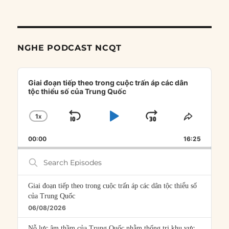
NGHE PODCAST NCQT
Audio
Player
Giai đoạn tiếp theo trong cuộc trấn áp các dân
tộc thiểu số của Trung Quốc
1
X
SKIP
PLAY
JUMP
CHANGE
SHARE
PLAYBACK
THIS
BACKWARD
PAUSE
FORWARD
00:00
RATE
16:25
EPISOD
Search
Episodes
Giai đoạn tiếp theo trong cuộc trấn áp các dân tộc thiểu số
của Trung Quốc
06/08/2026
Nỗ lực âm thầm của Trung Quốc nhằm thống trị khu vực