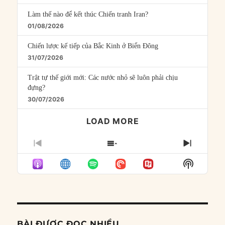
Làm thế nào để kết thúc Chiến tranh Iran?
01/08/2026
Chiến lược kế tiếp của Bắc Kinh ở Biển Đông
31/07/2026
Trật tự thế giới mới: Các nước nhỏ sẽ luôn phải chịu
đựng?
30/07/2026
LOAD MORE
PREVIOUS
SHOW
NEXT
EPISODE
EPISODES
EPISO
Show
LIST
Podcast
Informat
BÀI ĐƯỢC ĐỌC NHIỀU