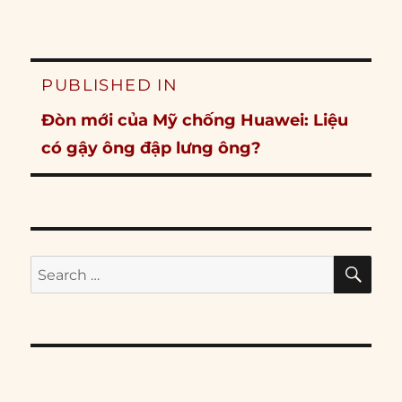
Post
PUBLISHED IN
navigation
Đòn mới của Mỹ chống Huawei: Liệu
có gậy ông đập lưng ông?
SE
Search
for: