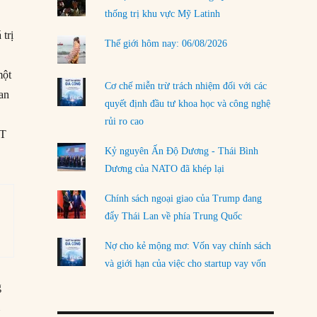
thống trị khu vực Mỹ Latinh
LOAD MORE
 trị
Thế giới hôm nay: 06/08/2026
một
Cơ chế miễn trừ trách nhiệm đối với các
uan
quyết định đầu tư khoa học và công nghệ
rủi ro cao
BT
Kỷ nguyên Ấn Độ Dương - Thái Bình
Dương của NATO đã khép lại
Chính sách ngoại giao của Trump đang
đẩy Thái Lan về phía Trung Quốc
Nợ cho kẻ mộng mơ: Vốn vay chính sách
và giới hạn của việc cho startup vay vốn
g
m