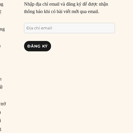
ng
Nhập địa chỉ email và đăng ký để được nhận
thông báo khi có bài viết mới qua email.
ể
Địa
ững
chỉ
email
ạ
ĐĂNG KÝ
h
đề
trở
n
i
g