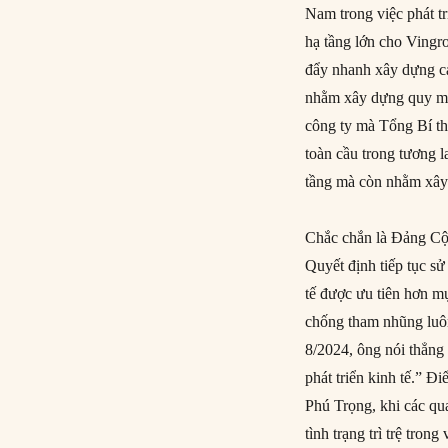
Nam trong việc phát t
hạ tầng lớn cho Vingr
đẩy nhanh xây dựng cá
nhằm xây dựng quy mô 
công ty mà Tổng Bí th
toàn cầu trong tương 
tầng mà còn nhằm xây
Chắc chắn là Đảng Cộn
Quyết định tiếp tục sử
tế được ưu tiên hơn m
chống tham nhũng luôn
8/2024, ông nói thẳng
phát triển kinh tế.” 
Phú Trọng, khi các qua
tình trạng trì trệ tro