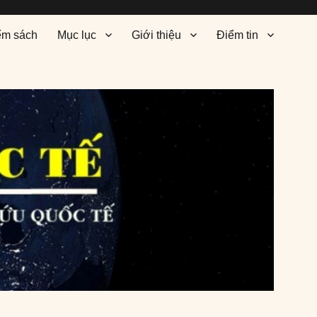
ểm sách
Mục lục
Giới thiệu
Điểm tin