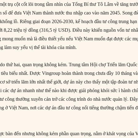
một trụ cột cốt lõi trong tầm nhìn của Tổng Bí thư Tô Lâm về tăng trư
 số để đưa Việt Nam thành nước thu nhập cao vào năm 2045. Song đi
 khổng lồ. Riêng giai đoạn 2026-2030, kế hoạch đầu tư công trung hạn
tới 8,22 triệu tỷ đồng (316,5 tỷ USD). Điều này khiến nguồn vốn tư nh
ng mong muốn mà là điều thiết yếu nếu Việt Nam muốn đạt được các m
ng làm suy yếu vị thế tài khóa của mình.
lý do thứ hai, quan trọng không kém. Trung tâm Hội chợ Triển lãm Quốc
 tiêu biểu nhất. Được Vingroup hoàn thành trong chưa đầy 10 tháng và
cơ sở triển lãm lớn nhất thế giới, dự án này cho thấy một tập đoàn tư n
hai các dự án nhanh như thế nào khi được giải phóng khỏi sức ì hành ch
 tư công thường xuyên cản trở các công trình do nhà nước quản lý. Đây
ọng ở Việt Nam, nơi các dự án đầu tư công nổi tiếng thường chậm tiến 
được bàn đến nhưng không kém phần quan trọng, nằm ở khát vọng của V