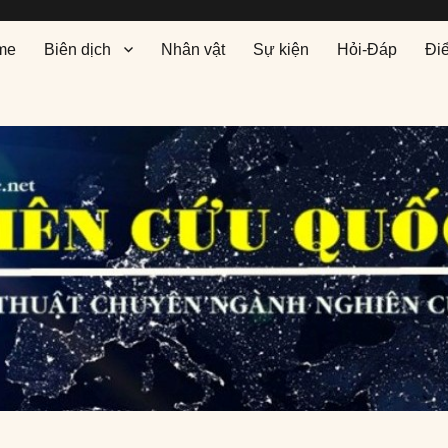
me
Biên dịch
Nhân vật
Sự kiện
Hỏi-Đáp
Đi