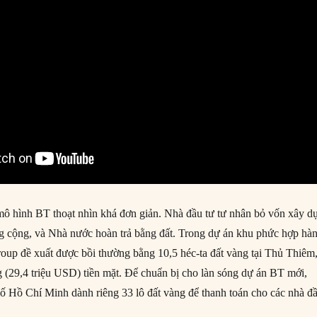
ô hình BT thoạt nhìn khá đơn giản. Nhà đầu tư tư nhân bỏ vốn xây d
ng cộng, và Nhà nước hoàn trả bằng đất. Trong dự án khu phức hợp hà
roup đề xuất được bồi thường bằng 10,5 héc-ta đất vàng tại Thủ Thiêm
 (29,4 triệu USD) tiền mặt. Để chuẩn bị cho làn sóng dự án BT mới,
 Hồ Chí Minh dành riêng 33 lô đất vàng để thanh toán cho các nhà đ