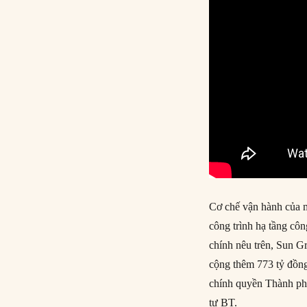
Cơ chế vận hành của m
công trình hạ tầng cô
chính nêu trên, Sun G
cộng thêm 773 tỷ đồng
chính quyền Thành phố
tư BT.