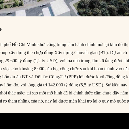
ệp
 phố Hồ Chí Minh khởi công trung tâm hành chính mới tại khu đô thị
oup xây dựng theo hợp đồng Xây dựng-Chuyển giao (BT). Dự án có
g 29.600 tỷ đồng (1,2 tỷ USD), với tòa nhà trung tâm 26 tầng được thi
m việc cho khoảng 8.000 cán bộ, công chức sau khi hoàn thành vào n
g bốn dự án BT và Đối tác Công-Tư (PPP) lớn được khởi động đồng lo
ày hôm đó, với tổng giá trị 142.000 tỷ đồng (5,5 tỷ USD). Sự kiện này
khỏi thắc mắc: tại sao một mô hình đã bị chính thức cấm chưa đầy năm
i ro tham nhũng của nó, nay lại được triển khai trở lại ở quy mô quốc 