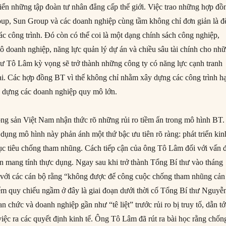
riển những tập đoàn tư nhân đẳng cấp thế giới. Việc trao những hợp đồ
oup, Sun Group và các doanh nghiệp cùng tầm không chỉ đơn giản là đ
c công trình. Đó còn có thể coi là một dạng chính sách công nghiệp,
doanh nghiệp, năng lực quản lý dự án và chiều sâu tài chính cho nh
ư Tô Lâm kỳ vọng sẽ trở thành những công ty có năng lực cạnh tranh
lai. Các hợp đồng BT vì thế không chỉ nhằm xây dựng các công trình h
 dựng các doanh nghiệp quy mô lớn.
g sản Việt Nam nhận thức rõ những rủi ro tiềm ẩn trong mô hình BT.
 dụng mô hình này phản ánh một thứ bậc ưu tiên rõ ràng: phát triển kin
ục tiêu chống tham nhũng. Cách tiếp cận của ông Tô Lâm đối với vấn 
 mang tính thực dụng. Ngay sau khi trở thành Tổng Bí thư vào tháng
 với các cán bộ rằng “không được để công cuộc chống tham nhũng cản 
Điểm quy chiếu ngầm ở đây là giai đoạn dưới thời cố Tổng Bí thư Nguyễ
n chức và doanh nghiệp gần như “tê liệt” trước rủi ro bị truy tố, dẫn tớ
ng việc ra các quyết định kinh tế. Ông Tô Lâm đã rút ra bài học rằng chốn