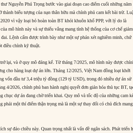
 thư Nguyễn Phú Trọng bước vào giai đoạn cao điểm cuối những năm
rở thành biểu tượng của nạn thân hữu mà chính phủ cam kết bài trừ. Lu
020 vì vậy loại bỏ hoàn toàn BT khỏi khuôn khổ PPP, với lý do là
 của mô hình này và sự thiếu vắng mang tính hệ thống của cơ chế giám
 đai. Lệnh cấm được trình bày như một sự phán xét nghiêm minh, chứ
t điều chỉnh kỹ thuật.
rở lại, và ở quy mô đáng kể. Từ tháng 7/2025, mô hình này được chín
ng cho hàng loạt dự án lớn. Tháng 12/2025, Việt Nam đồng loạt khởi
ng vốn đầu tư 3,4 triệu tỷ đồng (129 tỷ USD), trong đó nhiều dự án sử
g 4/2026, chính phủ ban hành nghị quyết đơn giản hóa thủ tục BT, tạ
g chục dự án đang chờ triển khai. Quy mô và tốc độ của những cam k
g phải một thí điểm thận trọng mà là một sự thay đổi có chủ đích mang
hích sự đảo chiều này. Quan trọng nhất là vấn đề ngân sách. Phát triển 