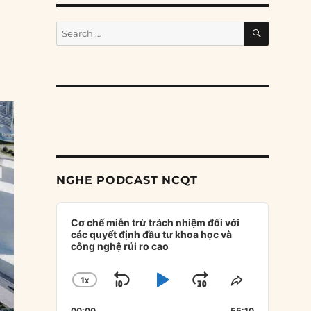
SEARCH
Search
for:
NGHE PODCAST NCQT
Audio
Player
Cơ chế miễn trừ trách nhiệm đối với
các quyết định đầu tư khoa học và
công nghệ rủi ro cao
1
X
SKIP
PLAY
JUMP
CHANGE
SHARE
PLAYBACK
THIS
BACKWARD
PAUSE
FORWARD
00:00
55:10