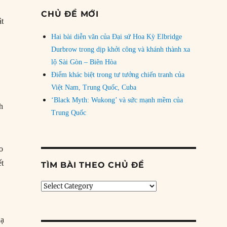
CHỦ ĐỀ MỚI
ật
Hai bài diễn văn của Đại sứ Hoa Kỳ Elbridge
Durbrow trong dịp khởi công và khánh thành xa
lộ Sài Gòn – Biên Hòa
Điểm khác biệt trong tư tưởng chiến tranh của
Việt Nam, Trung Quốc, Cuba
‘Black Myth: Wukong’ và sức mạnh mềm của
h
Trung Quốc
o
ết
TÌM BÀI THEO CHỦ ĐỀ
Tìm
bài
theo
chủ
hạ