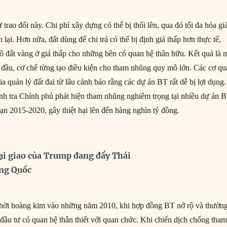
trao đổi này. Chi phí xây dựng có thể bị thổi lên, qua đó tối đa hóa giá
 lại. Hơn nữa, đất dùng để chi trả có thể bị định giá thấp hơn thực tế,
lô đất vàng ở giá thấp cho những bên có quan hệ thân hữu. Kết quả là 
 đầu, cơ chế từng tạo điều kiện cho tham nhũng quy mô lớn. Các cơ q
a quản lý đất đai từ lâu cảnh báo rằng các dự án BT rất dễ bị lợi dụng.
nh tra Chính phủ phát hiện tham nhũng nghiêm trọng tại nhiều dự án 
đoạn 2015-2020, gây thiệt hại lên đến hàng nghìn tỷ đồng.
ại giao của Trump đang đẩy Thái
ung Quốc
thời hoàng kim vào những năm 2010, khi hợp đồng BT nở rộ và thườn
 đầu tư có quan hệ thân thiết với quan chức. Khi chiến dịch chống tha