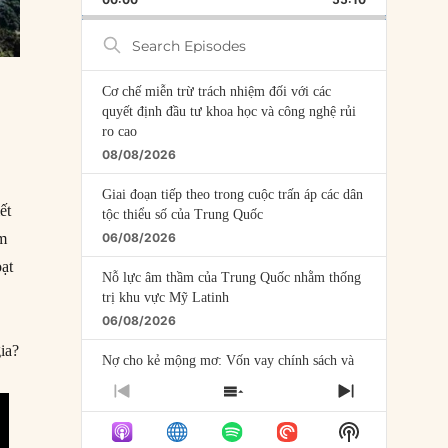
RATE
EPISODE
Search
Episodes
Cơ chế miễn trừ trách nhiệm đối với các
quyết định đầu tư khoa học và công nghệ rủi
ro cao
08/08/2026
Giai đoạn tiếp theo trong cuộc trấn áp các dân
ết
tộc thiểu số của Trung Quốc
06/08/2026
ăm
ạt
Nỗ lực âm thầm của Trung Quốc nhằm thống
trị khu vực Mỹ Latinh
06/08/2026
gia?
Nợ cho kẻ mộng mơ: Vốn vay chính sách và
giới hạn của việc cho startup vay vốn
PREVIOUS
SHOW
NEXT
05/08/2026
EPISODE
EPISODES
EPISODE
Show
LIST
Mỹ Latinh đang trở thành “phòng thí nghiệm”