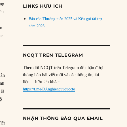
đề
ởng
LINKS HỮU ÍCH
ều
Báo cáo Thường niên 2025 và Kêu gọi tài trợ
năm 2026
ân
ục
NCQT TRÊN TELEGRAM
Theo dõi NCQT trên Telegram để nhận được
thông báo bài viết mới và các thông tin, tài
hân
liệu… hữu ích khác:
ính
https://t.me/DAnghiencuuquocte
 là
độ
NHẬN THÔNG BÁO QUA EMAIL
iệt