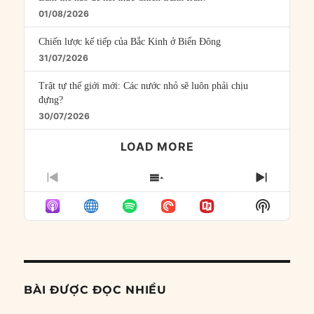
01/08/2026
Chiến lược kế tiếp của Bắc Kinh ở Biển Đông
31/07/2026
Trật tự thế giới mới: Các nước nhỏ sẽ luôn phải chịu
đựng?
30/07/2026
LOAD MORE
PREVIOUS
SHOW
NEXT
EPISODE
EPISODES
EPISO
Show
LIST
Podcast
Informat
BÀI ĐƯỢC ĐỌC NHIỀU