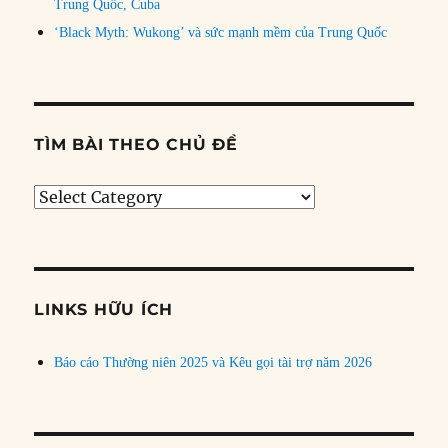
Trung Quốc, Cuba
‘Black Myth: Wukong’ và sức mạnh mềm của Trung Quốc
TÌM BÀI THEO CHỦ ĐỀ
Tìm
bài
theo
chủ
đề
LINKS HỮU ÍCH
Báo cáo Thường niên 2025 và Kêu gọi tài trợ năm 2026