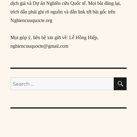
dịch giả và Dự án Nghiên cứu Quốc tế. Mọi bài đăng lại,
trích dẫn phải ghi rõ nguồn và dẫn link tới bài gốc trên
Nghiencuuquocte.org
Mọi góp ý, liên hệ xin gửi về: Lê Hồng Hiệp,
nghiencuuquocte@gmail.com
SE
Search
for: