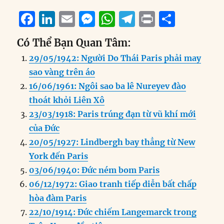
F
Li
E
M
W
T
P
S
a
n
m
e
h
el
ri
h
Có Thể Bạn Quan Tâm:
c
k
ai
ss
at
e
n
a
29/05/1942: Người Do Thái Paris phải may
e
e
l
e
s
g
t
re
sao vàng trên áo
b
d
n
A
r
16/06/1961: Ngôi sao ba lê Nureyev đào
o
I
g
p
a
thoát khỏi Liên Xô
o
n
er
p
m
23/03/1918: Paris trúng đạn từ vũ khí mới
k
của Đức
20/05/1927: Lindbergh bay thẳng từ New
York đến Paris
03/06/1940: Đức ném bom Paris
06/12/1972: Giao tranh tiếp diễn bất chấp
hòa đàm Paris
22/10/1914: Đức chiếm Langemarck trong