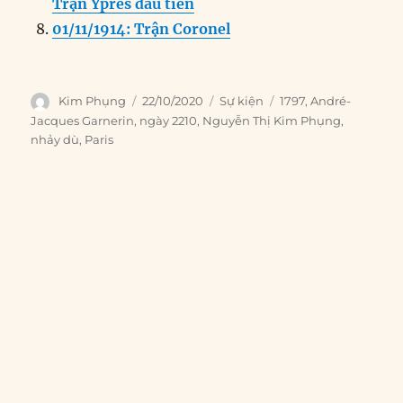
Trận Ypres đầu tiên
01/11/1914: Trận Coronel
Author
Posted
Categories
Tags
Kim Phụng
22/10/2020
Sự kiện
1797
,
André-
on
Jacques Garnerin
,
ngày 2210
,
Nguyễn Thị Kim Phụng
,
nhảy dù
,
Paris