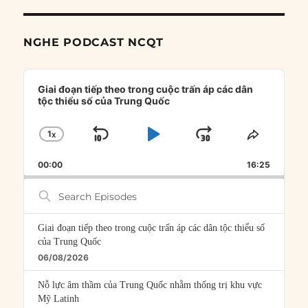
NGHE PODCAST NCQT
Audio
Player
Giai đoạn tiếp theo trong cuộc trấn áp các dân
tộc thiểu số của Trung Quốc
1
X
SKIP
PLAY
JUMP
CHANGE
SHARE
PLAYBACK
THIS
BACKWARD
PAUSE
FORWARD
00:00
RATE
16:25
EPISOD
Search
Episodes
Giai đoạn tiếp theo trong cuộc trấn áp các dân tộc thiểu số
của Trung Quốc
06/08/2026
Nỗ lực âm thầm của Trung Quốc nhằm thống trị khu vực
Mỹ Latinh