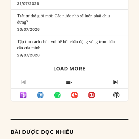
31/07/2026
Trật tự thế giới mới: Các nước nhỏ sẽ luôn phải chịu
đựng?
30/07/2026
Tập tìm cách chôn vùi bê bối chấn động vòng tròn thân
cận của mình
29/07/2026
LOAD MORE
PREVIOUS
SHOW
NEXT
EPISODE
EPISODES
EPISO
Show
LIST
Podcast
Informat
BÀI ĐƯỢC ĐỌC NHIỀU