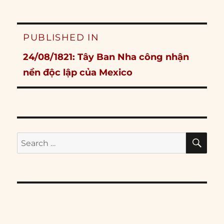
Post
PUBLISHED IN
navigation
24/08/1821: Tây Ban Nha công nhận
nền độc lập của Mexico
SE
Search
for: