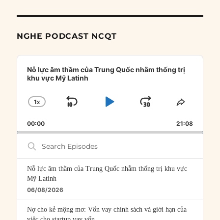
NGHE PODCAST NCQT
Audio
Player
Nỗ lực âm thầm của Trung Quốc nhằm thống trị
khu vực Mỹ Latinh
1
X
SKIP
PLAY
JUMP
CHANGE
SHARE
PLAYBACK
THIS
BACKWARD
PAUSE
FORWARD
00:00
RATE
21:08
EPISOD
Search
Episodes
Nỗ lực âm thầm của Trung Quốc nhằm thống trị khu vực
Mỹ Latinh
06/08/2026
Nợ cho kẻ mộng mơ: Vốn vay chính sách và giới hạn của
việc cho startup vay vốn