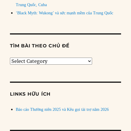
Trung Quốc, Cuba
‘Black Myth: Wukong’ và sức mạnh mềm của Trung Quốc
TÌM BÀI THEO CHỦ ĐỀ
Tìm
bài
theo
chủ
đề
LINKS HỮU ÍCH
Báo cáo Thường niên 2025 và Kêu gọi tài trợ năm 2026