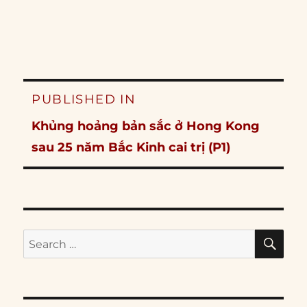
Post
PUBLISHED IN
navigation
Khủng hoảng bản sắc ở Hong Kong
sau 25 năm Bắc Kinh cai trị (P1)
SE
Search
for: