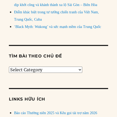
dịp khởi công và khánh thành xa lộ Sài Gòn – Biên Hòa
Điểm khác biệt trong tư tưởng chiến tranh của Việt Nam,
Trung Quốc, Cuba
‘Black Myth: Wukong’ và sức mạnh mềm của Trung Quốc
TÌM BÀI THEO CHỦ ĐỀ
Tìm
bài
theo
chủ
đề
LINKS HỮU ÍCH
Báo cáo Thường niên 2025 và Kêu gọi tài trợ năm 2026