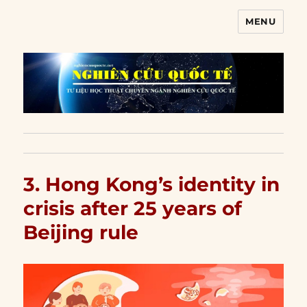
MENU
Nghiên cứu quốc tế
3. Hong Kong’s identity in
crisis after 25 years of
Beijing rule