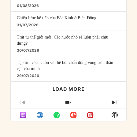
01/08/2026
Chiến lược kế tiếp của Bắc Kinh ở Biển Đông
31/07/2026
Trật tự thế giới mới: Các nước nhỏ sẽ luôn phải chịu
đựng?
30/07/2026
Tập tìm cách chôn vùi bê bối chấn động vòng tròn thân
cận của mình
29/07/2026
LOAD MORE
PREVIOUS
SHOW
NEXT
EPISODE
EPISODES
EPISO
Show
LIST
Podcast
Informat