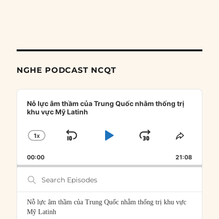
NGHE PODCAST NCQT
Audio
Player
Nỗ lực âm thầm của Trung Quốc nhằm thống trị
khu vực Mỹ Latinh
1
X
SKIP
PLAY
JUMP
CHANGE
SHARE
PLAYBACK
THIS
BACKWARD
PAUSE
FORWARD
00:00
RATE
21:08
EPISOD
Search
Episodes
Nỗ lực âm thầm của Trung Quốc nhằm thống trị khu vực
Mỹ Latinh