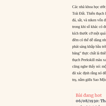
Các nhà khoa học ước 
Trái Đất. Thiên thạch 
đá, sắt, và niken vốn 
trong khi số khác có đ
kích thước cỡ một quả
đêm có thể dễ dàng nh
phát sáng khắp bầu trờ
băng” thực chất là th
thạch Peekskill màu x
cũng nghe thấy nó: mộ
đã xác định rằng nó đế
trụ, nằm giữa Sao Mộ
Bài đang hot
06/08/1930: Th