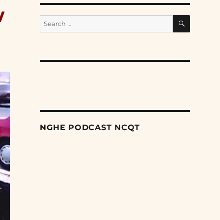
w
SEARCH
Search
for:
NGHE PODCAST NCQT
Search
Episodes
Nỗ lực âm thầm của Trung Quốc nhằm thống
trị khu vực Mỹ Latinh