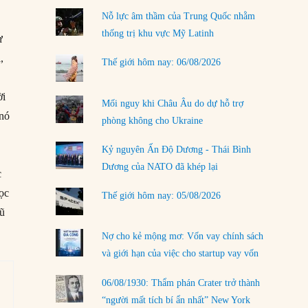
02/08/2026
Nỗ lực âm thầm của Trung Quốc nhằm
Làm thế nào để kết thúc Chiến tranh Iran?
thống trị khu vực Mỹ Latinh
ừ
01/08/2026
,
Thế giới hôm nay: 06/08/2026
Chiến lược kế tiếp của Bắc Kinh ở Biển Đông
31/07/2026
ời
Mối nguy khi Châu Âu do dự hỗ trợ
 nó
Trật tự thế giới mới: Các nước nhỏ sẽ luôn
phòng không cho Ukraine
phải chịu đựng?
30/07/2026
Kỷ nguyên Ấn Độ Dương - Thái Bình
Dương của NATO đã khép lại
c
Tập tìm cách chôn vùi bê bối chấn động vòng
tròn thân cận của mình
học
Thế giới hôm nay: 05/08/2026
29/07/2026
vũ
LOAD MORE
Nợ cho kẻ mộng mơ: Vốn vay chính sách
và giới hạn của việc cho startup vay vốn
06/08/1930: Thẩm phán Crater trở thành
“người mất tích bí ẩn nhất” New York