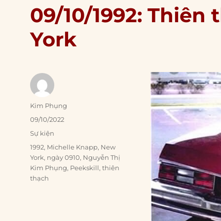
09/10/1992: Thiê
York
Author
Kim Phụng
Posted
09/10/2022
on
Categories
Sự kiện
Tags
1992
,
Michelle Knapp
,
New
York
,
ngày 0910
,
Nguyễn Thị
Kim Phụng
,
Peekskill
,
thiên
thạch