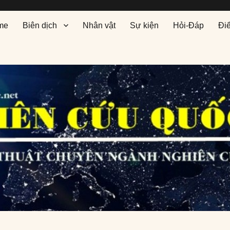
me
Biên dịch
Nhân vật
Sự kiện
Hỏi-Đáp
Đi