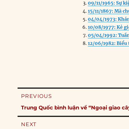
09/11/1965: Sự ki
15/11/1867: Mã ch
04/04/1973: Khán
10/08/1977: Kẻ gi
05/04/1992: Tuần
12/06/1982: Biểu 
Post
PREVIOUS
navigation
Previous
Trung Quốc bình luận về “Ngoại giao câ
post:
NEXT