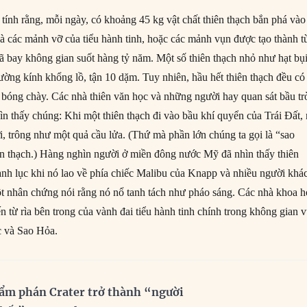
tính rằng, mỗi ngày, có khoảng 45 kg vật chất thiên thạch bắn phá vào
là các mảnh vỡ của tiểu hành tinh, hoặc các mảnh vụn được tạo thành t
đã bay không gian suốt hàng tỷ năm. Một số thiên thạch nhỏ như hạt bụi
ường kính khổng lồ, tận 10 dặm. Tuy nhiên, hầu hết thiên thạch đều có
 bóng chày. Các nhà thiên văn học và những người hay quan sát bầu tr
ìn thấy chúng: Khi một thiên thạch đi vào bầu khí quyển của Trái Đất,
i, trông như một quả cầu lửa. (Thứ mà phần lớn chúng ta gọi là “sao
iên thạch.) Hàng nghìn người ở miền đông nước Mỹ đã nhìn thấy thiên
anh lục khi nó lao về phía chiếc Malibu của Knapp và nhiều người khá
t nhân chứng nói rằng nó nổ tanh tách như pháo sáng. Các nhà khoa 
n từ rìa bên trong của vành đai tiểu hành tinh chính trong không gian 
c và Sao Hỏa.
ẩm phán Crater trở thành “người