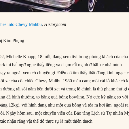
shes into Chevy Malibu
,
History.com
ị Kim Phụng
, Michelle Knapp, 18 tuổi, đang xem tivi trong phòng khách của cha
rk thì bất ngờ nghe thấy tiếng va chạm rất mạnh ở bãi xe nhà mình.
y ra ngoài xem có chuyện gì. Điều cô tìm thấy thật đáng kinh ngạc: 
đuôi xe của cô, chiếc Chevy Malibu 1980 màu cam; một cái lỗ khác có k
n đường rải sỏi nằm bên dưới xe; và trong lỗ chính là thủ phạm: thứ gì
ảng đá bình thường, to bằng quả bóng bowling. Nó cực kỳ nặng so với
oảng 12kg), với hình dạng như một quả bóng và tỏa ra hơi ấm, ngoài ra
hối. Ngày hôm sau, một chuyên viên của Bảo tàng Lịch sử Tự nhiên M
c nhận rằng vật thể đó thực sự là một thiên thạch.