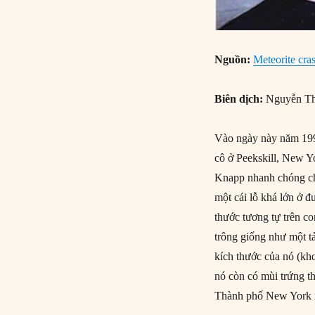
Nguồn:
Meteorite cra
Biên dịch:
Nguyễn Th
Vào ngày này năm 1992
cô ở Peekskill, New Yo
Knapp nhanh chóng chạ
một cái lỗ khá lớn ở 
thước tương tự trên co
trông giống như một t
kích thước của nó (kh
nó còn có mùi trứng t
Thành phố New York xá