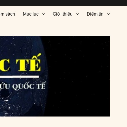
ểm sách
Mục lục
Giới thiệu
Điểm tin