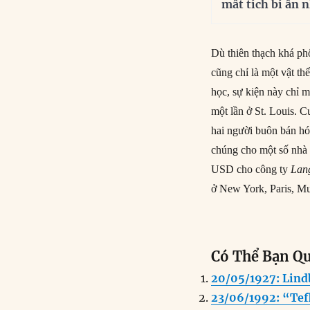
mất tích bí ẩn 
Dù thiên thạch khá phổ
cũng chỉ là một vật thể
học, sự kiện này chỉ m
một lần ở St. Louis. 
hai người buôn bán hó
chúng cho một số nhà 
USD cho công ty
Lang
ở New York, Paris, M
Có Thể Bạn Q
20/05/1927: Lind
23/06/1992: “Tef