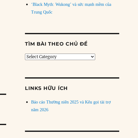
‘Black Myth: Wukong’ và sức mạnh mềm của
Trung Quốc
TÌM BÀI THEO CHỦ ĐỀ
Tìm
bài
theo
chủ
đề
LINKS HỮU ÍCH
Báo cáo Thường niên 2025 và Kêu gọi tài trợ
năm 2026