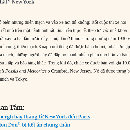
nhất” New York
 biến nhưng thiên thạch va vào xe hơi thì không: Rốt cuộc thì xe hơi
 rất nhỏ trên một hành tinh rất lớn. Trên thực tế, theo lời các nhà khoa
ới xảy ra hai lần trước đây – một lần ở Illinois trong những năm 1930 
Cuối cùng, thiên thạch Knapp nổi tiếng đã được bán cho một nhà sưu tập
a thạch, những người này đã đập nó thành nhiều phần nhỏ hơn và bán
sưu tập và bảo tàng khác. Trong khi đó, chiếc xe được bán với giá 10.
’s Fossils and Meteorites
ở Cranford, New Jersey. Nó đã được trưng 
unich và Tokyo.
uan Tâm:
bergh bay thẳng từ New York đến Paris
lon Don” bị kết án chung thân