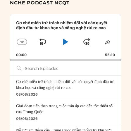
NGHE PODCAST NCQT
Audio
Player
Cơ chế miễn trừ trách nhiệm đối với các quyết
định đầu tư khoa học và công nghệ rủi ro cao
1
X
SKIP
PLAY
JUMP
CHANGE
SHARE
PLAYBACK
THIS
BACKWARD
PAUSE
FORWARD
00:00
RATE
55:10
EPISOD
Search
Episodes
Cơ chế miễn trừ trách nhiệm đối với các quyết định đầu tư
khoa học và công nghệ rủi ro cao
08/08/2026
Giai đoạn tiếp theo trong cuộc trấn áp các dân tộc thiểu số
của Trung Quốc
06/08/2026
Nỗ lực âm thầm của Trung Quốc nhằm thống trị khu vực