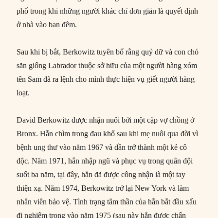
phố trong khi những người khác chỉ đơn giản là quyết định
ở nhà vào ban đêm.
Sau khi bị bắt, Berkowitz tuyên bố rằng quỷ dữ và con chó
săn giống Labrador thuộc sở hữu của một người hàng xóm
tên Sam đã ra lệnh cho mình thực hiện vụ giết người hàng
loạt.
David Berkowitz được nhận nuôi bởi một cặp vợ chồng ở
Bronx. Hắn chìm trong đau khổ sau khi mẹ nuôi qua đời vì
bệnh ung thư vào năm 1967 và dần trở thành một kẻ cô
độc. Năm 1971, hắn nhập ngũ và phục vụ trong quân đội
suốt ba năm, tại đây, hắn đã được công nhận là một tay
thiện xạ. Năm 1974, Berkowitz trở lại New York và làm
nhân viên bảo vệ. Tình trạng tâm thần của hắn bắt đầu xấu
đi nghiêm trọng vào năm 1975 (sau này hắn được chẩn