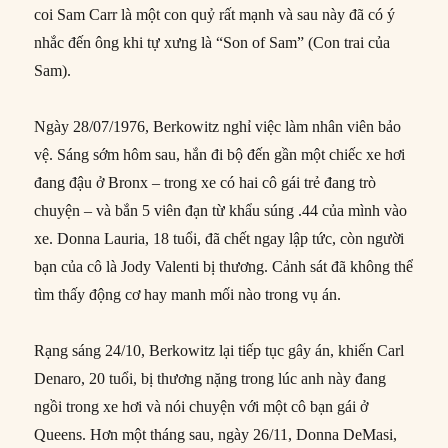
coi Sam Carr là một con quỷ rất mạnh và sau này đã có ý
nhắc đến ông khi tự xưng là “Son of Sam” (Con trai của
Sam).
Ngày 28/07/1976, Berkowitz nghỉ việc làm nhân viên bảo
vệ. Sáng sớm hôm sau, hắn đi bộ đến gần một chiếc xe hơi
đang đậu ở Bronx – trong xe có hai cô gái trẻ đang trò
chuyện – và bắn 5 viên đạn từ khẩu súng .44 của mình vào
xe. Donna Lauria, 18 tuổi, đã chết ngay lập tức, còn người
bạn của cô là Jody Valenti bị thương. Cảnh sát đã không thể
tìm thấy động cơ hay manh mối nào trong vụ án.
Rạng sáng 24/10, Berkowitz lại tiếp tục gây án, khiến Carl
Denaro, 20 tuổi, bị thương nặng trong lúc anh này đang
ngồi trong xe hơi và nói chuyện với một cô bạn gái ở
Queens. Hơn một tháng sau, ngày 26/11, Donna DeMasi,