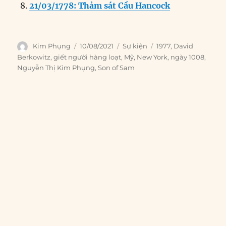
21/03/1778: Thảm sát Cầu Hancock
Author
Posted
Categories
Tags
Kim Phụng
10/08/2021
Sự kiện
1977
,
David
on
Berkowitz
,
giết người hàng loạt
,
Mỹ
,
New York
,
ngày 1008
,
Nguyễn Thị Kim Phụng
,
Son of Sam