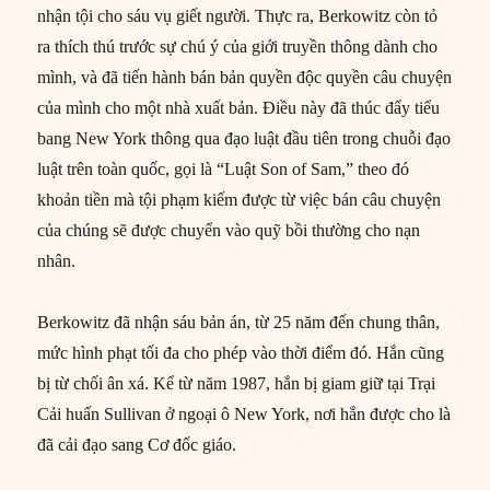
nhận tội cho sáu vụ giết người. Thực ra, Berkowitz còn tỏ
ra thích thú trước sự chú ý của giới truyền thông dành cho
mình, và đã tiến hành bán bản quyền độc quyền câu chuyện
của mình cho một nhà xuất bản. Điều này đã thúc đẩy tiểu
bang New York thông qua đạo luật đầu tiên trong chuỗi đạo
luật trên toàn quốc, gọi là “Luật Son of Sam,” theo đó
khoản tiền mà tội phạm kiếm được từ việc bán câu chuyện
của chúng sẽ được chuyển vào quỹ bồi thường cho nạn
nhân.
Berkowitz đã nhận sáu bản án, từ 25 năm đến chung thân,
mức hình phạt tối đa cho phép vào thời điểm đó. Hắn cũng
bị từ chối ân xá. Kể từ năm 1987, hắn bị giam giữ tại Trại
Cải huấn Sullivan ở ngoại ô New York, nơi hắn được cho là
đã cải đạo sang Cơ đốc giáo.