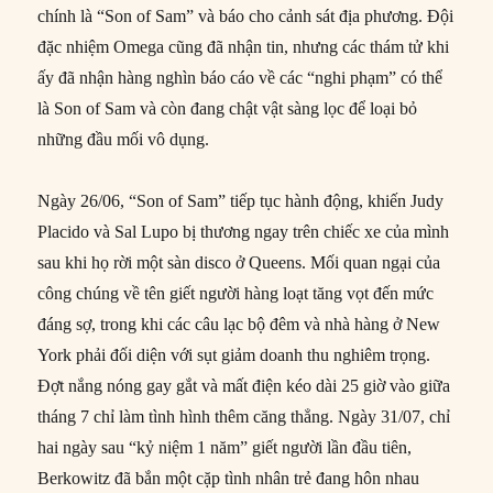
chính là “Son of Sam” và báo cho cảnh sát địa phương. Đội
đặc nhiệm Omega cũng đã nhận tin, nhưng các thám tử khi
ấy đã nhận hàng nghìn báo cáo về các “nghi phạm” có thể
là Son of Sam và còn đang chật vật sàng lọc để loại bỏ
những đầu mối vô dụng.
Ngày 26/06, “Son of Sam” tiếp tục hành động, khiến Judy
Placido và Sal Lupo bị thương ngay trên chiếc xe của mình
sau khi họ rời một sàn disco ở Queens. Mối quan ngại của
công chúng về tên giết người hàng loạt tăng vọt đến mức
đáng sợ, trong khi các câu lạc bộ đêm và nhà hàng ở New
York phải đối diện với sụt giảm doanh thu nghiêm trọng.
Đợt nắng nóng gay gắt và mất điện kéo dài 25 giờ vào giữa
tháng 7 chỉ làm tình hình thêm căng thẳng. Ngày 31/07, chỉ
hai ngày sau “kỷ niệm 1 năm” giết người lần đầu tiên,
Berkowitz đã bắn một cặp tình nhân trẻ đang hôn nhau