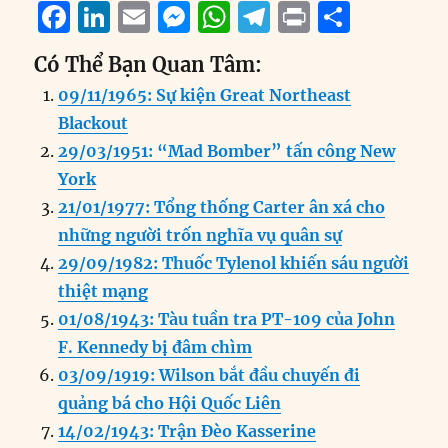
F
Li
E
M
W
T
P
S
a
n
m
e
h
el
ri
h
Có Thể Bạn Quan Tâm:
c
k
ai
ss
at
e
n
a
09/11/1965: Sự kiện Great Northeast
e
e
l
e
s
g
t
re
Blackout
b
d
n
A
r
29/03/1951: “Mad Bomber” tấn công New
o
I
g
p
a
York
o
n
er
p
m
21/01/1977: Tổng thống Carter ân xá cho
k
những người trốn nghĩa vụ quân sự
29/09/1982: Thuốc Tylenol khiến sáu người
thiệt mạng
01/08/1943: Tàu tuần tra PT-109 của John
F. Kennedy bị đâm chìm
03/09/1919: Wilson bắt đầu chuyến đi
quảng bá cho Hội Quốc Liên
14/02/1943: Trận Đèo Kasserine