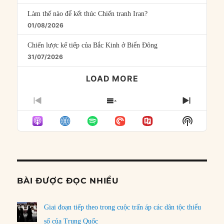
Làm thế nào để kết thúc Chiến tranh Iran?
01/08/2026
Chiến lược kế tiếp của Bắc Kinh ở Biển Đông
31/07/2026
LOAD MORE
PREVIOUS
SHOW
NEXT
EPISODE
EPISODES
EPISO
Show
LIST
Podcast
Informat
BÀI ĐƯỢC ĐỌC NHIỀU
Giai đoạn tiếp theo trong cuộc trấn áp các dân tộc thiểu
số của Trung Quốc