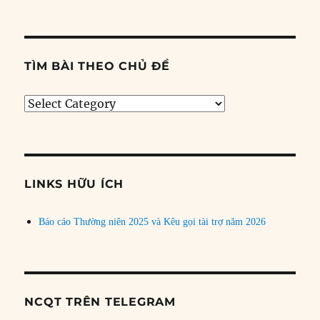
TÌM BÀI THEO CHỦ ĐỀ
Tìm
bài
theo
chủ
đề
LINKS HỮU ÍCH
Báo cáo Thường niên 2025 và Kêu gọi tài trợ năm 2026
NCQT TRÊN TELEGRAM