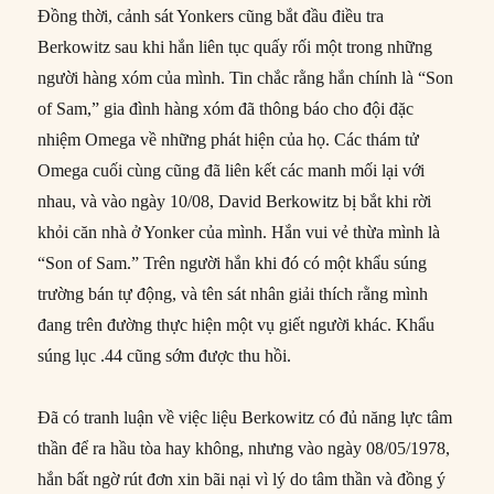
Đồng thời, cảnh sát Yonkers cũng bắt đầu điều tra
Berkowitz sau khi hắn liên tục quấy rối một trong những
người hàng xóm của mình. Tin chắc rằng hắn chính là “Son
of Sam,” gia đình hàng xóm đã thông báo cho đội đặc
nhiệm Omega về những phát hiện của họ. Các thám tử
Omega cuối cùng cũng đã liên kết các manh mối lại với
nhau, và vào ngày 10/08, David Berkowitz bị bắt khi rời
khỏi căn nhà ở Yonker của mình. Hắn vui vẻ thừa mình là
“Son of Sam.” Trên người hắn khi đó có một khẩu súng
trường bán tự động, và tên sát nhân giải thích rằng mình
đang trên đường thực hiện một vụ giết người khác. Khẩu
súng lục .44 cũng sớm được thu hồi.
Đã có tranh luận về việc liệu Berkowitz có đủ năng lực tâm
thần để ra hầu tòa hay không, nhưng vào ngày 08/05/1978,
hắn bất ngờ rút đơn xin bãi nại vì lý do tâm thần và đồng ý