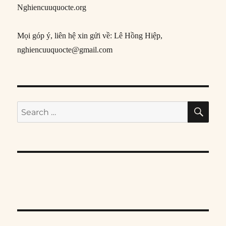
Nghiencuuquocte.org
Mọi góp ý, liên hệ xin gửi về: Lê Hồng Hiệp,
nghiencuuquocte@gmail.com
SE
Search
for: