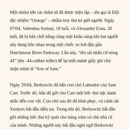
Một nhóm lớn các thám tử đã được triệu tập – tên gọi là Đội
đặc nhiệm “Omega” – nhằm truy tìm kẻ giết người. Ngày
07/04, Valentina Suriani, 18 tuổi, và Alexander Esau, 20
tuổi, đã bị bắn chết bằng cùng một khẩu súng khi hai người
này đang hôn nhau trong một chiếc xe hơi đậu gần
Hutchinson River Parkway. Lần này, “tên sát nhân cỡ nòng
44” (the .44-caliber killer) để lại một mảnh giấy ghi chú
nhận mình là “Son of Sam.”
Ngày 29/04, Berkowitz đã bắn con chó Labrador của Sam
Carr. Trước đó, hắn đã gửi cho Carr một bức thư nặc danh
nhắc đến con vật. Con chó sau đó đã bình phục, và cảnh sát
Yonkers bắt đầu điều tra. Trong khi đó, Berkowitz bắt đầu
gửi những bức thư kỳ quái cho hàng xóm và chủ nhà cũ
của mình. Những người này bắt đầu nghi ngờ Berkowitz