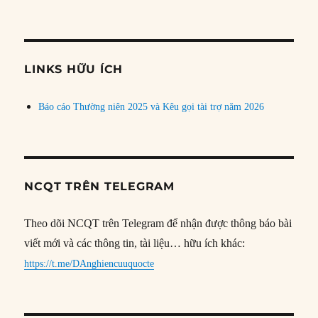
bài
theo
chủ
đề
LINKS HỮU ÍCH
Báo cáo Thường niên 2025 và Kêu gọi tài trợ năm 2026
NCQT TRÊN TELEGRAM
Theo dõi NCQT trên Telegram để nhận được thông báo bài
viết mới và các thông tin, tài liệu… hữu ích khác:
https://t.me/DAnghiencuuquocte