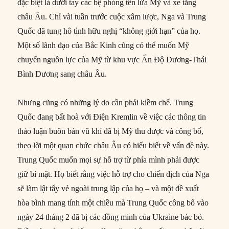
đặc biệt là dưới tay các bệ phóng tên lửa Mỹ và xe tăng
châu Âu. Chỉ vài tuần trước cuộc xâm lược, Nga và Trung
Quốc đã tung hô tình hữu nghị “không giới hạn” của họ.
Một số lãnh đạo của Bắc Kinh cũng có thể muốn Mỹ
chuyển nguồn lực của Mỹ từ khu vực Ấn Độ Dương-Thái
Bình Dương sang châu Âu.
Nhưng cũng có những lý do cần phải kiềm chế. Trung
Quốc đang bất hoà với Điện Kremlin về việc các thông tin
thảo luận buôn bán vũ khí đã bị Mỹ thu được và công bố,
theo lời một quan chức châu Âu có hiểu biết về vấn đề này.
Trung Quốc muốn mọi sự hỗ trợ từ phía mình phải được
giữ bí mật. Họ biết rằng việc hỗ trợ cho chiến dịch của Nga
sẽ làm lật tẩy vẻ ngoài trung lập của họ – và một đề xuất
hòa bình mang tính một chiều mà Trung Quốc công bố vào
ngày 24 tháng 2 đã bị các đồng minh của Ukraine bác bỏ.