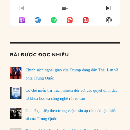
PREVIOUS
SHOW
NEXT
EPISODE
EPISODES
EPISO
Show
LIST
Podcast
Informat
BÀI ĐƯỢC ĐỌC NHIỀU
Chính sách ngoại giao của Trump đang đẩy Thái Lan về
phía Trung Quốc
Cơ chế miễn trừ trách nhiệm đối với các quyết định đầu
tư khoa học và công nghệ rủi ro cao
Giai đoạn tiếp theo trong cuộc trấn áp các dân tộc thiểu
số của Trung Quốc