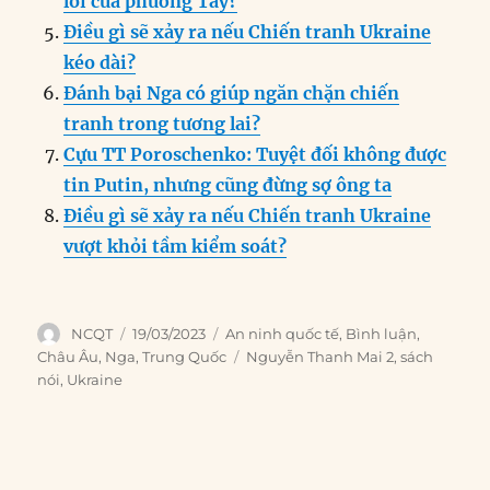
lỗi của phương Tây?
Điều gì sẽ xảy ra nếu Chiến tranh Ukraine
kéo dài?
Đánh bại Nga có giúp ngăn chặn chiến
tranh trong tương lai?
Cựu TT Poroschenko: Tuyệt đối không được
tin Putin, nhưng cũng đừng sợ ông ta
Điều gì sẽ xảy ra nếu Chiến tranh Ukraine
vượt khỏi tầm kiểm soát?
Author
Posted
Categories
NCQT
19/03/2023
An ninh quốc tế
,
Bình luận
,
on
Tags
Châu Âu
,
Nga
,
Trung Quốc
Nguyễn Thanh Mai 2
,
sách
nói
,
Ukraine