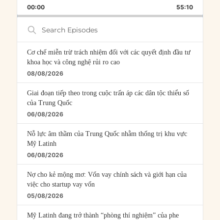
BACKWARD
PAUSE
FORWARD
00:00
RATE
55:10
EPISOD
Search
Episodes
Cơ chế miễn trừ trách nhiệm đối với các quyết định đầu tư
khoa học và công nghệ rủi ro cao
08/08/2026
Giai đoạn tiếp theo trong cuộc trấn áp các dân tộc thiểu số
của Trung Quốc
06/08/2026
Nỗ lực âm thầm của Trung Quốc nhằm thống trị khu vực
Mỹ Latinh
06/08/2026
Nợ cho kẻ mộng mơ: Vốn vay chính sách và giới hạn của
việc cho startup vay vốn
05/08/2026
Mỹ Latinh đang trở thành “phòng thí nghiệm” của phe