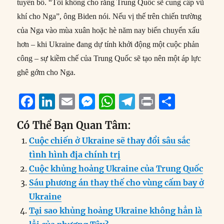
tuyên bố. “Tôi không cho rằng Trung Quốc sẽ cung cấp vũ
khí cho Nga”, ông Biden nói. Nếu vị thế trên chiến trường
của Nga vào mùa xuân hoặc hè năm nay biến chuyển xấu
hơn – khi Ukraine đang dự tính khởi động một cuộc phản
công – sự kiềm chế của Trung Quốc sẽ tạo nên một áp lực
ghê gớm cho Nga.
F
Li
E
M
W
T
P
S
a
n
m
e
h
el
ri
h
Có Thể Bạn Quan Tâm:
c
k
ai
ss
at
e
n
a
Cuộc chiến ở Ukraine sẽ thay đổi sâu sắc
e
e
l
e
s
g
t
re
tình hình địa chính trị
b
d
n
A
r
Cuộc khủng hoảng Ukraine của Trung Quốc
o
I
g
p
a
Sáu phương án thay thế cho vùng cấm bay ở
o
n
er
p
m
Ukraine
k
Tại sao khủng hoảng Ukraine không hẳn là