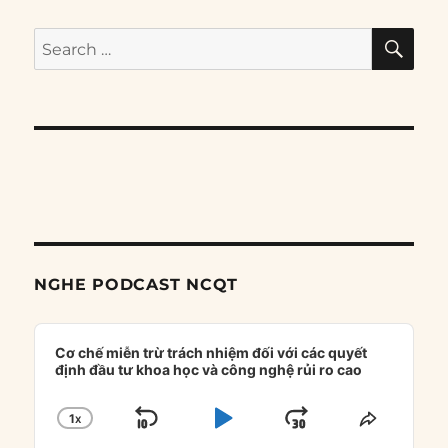
SE
Search
for:
NGHE PODCAST NCQT
Audio
Player
Cơ chế miễn trừ trách nhiệm đối với các quyết
định đầu tư khoa học và công nghệ rủi ro cao
1
X
SKIP
PLAY
JUMP
CHANGE
SHARE
PLAYBACK
THIS