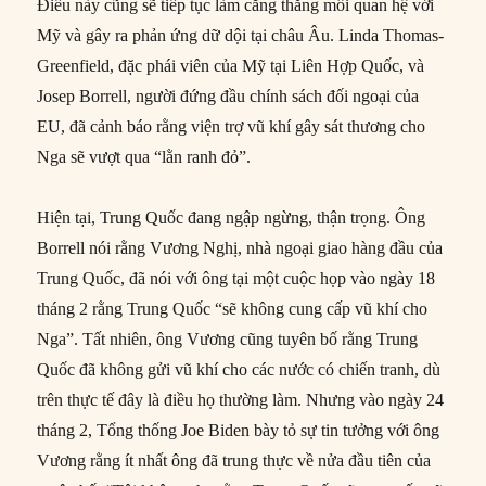
Điều này cũng sẽ tiếp tục làm căng thẳng mối quan hệ với
Mỹ và gây ra phản ứng dữ dội tại châu Âu. Linda Thomas-
Greenfield, đặc phái viên của Mỹ tại Liên Hợp Quốc, và
Josep Borrell, người đứng đầu chính sách đối ngoại của
EU, đã cảnh báo rằng viện trợ vũ khí gây sát thương cho
Nga sẽ vượt qua “lằn ranh đỏ”.
Hiện tại, Trung Quốc đang ngập ngừng, thận trọng. Ông
Borrell nói rằng Vương Nghị, nhà ngoại giao hàng đầu của
Trung Quốc, đã nói với ông tại một cuộc họp vào ngày 18
tháng 2 rằng Trung Quốc “sẽ không cung cấp vũ khí cho
Nga”. Tất nhiên, ông Vương cũng tuyên bố rằng Trung
Quốc đã không gửi vũ khí cho các nước có chiến tranh, dù
trên thực tế đây là điều họ thường làm. Nhưng vào ngày 24
tháng 2, Tổng thống Joe Biden bày tỏ sự tin tưởng với ông
Vương rằng ít nhất ông đã trung thực về nửa đầu tiên của