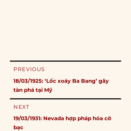
Post
PREVIOUS
navigation
Previous
18/03/1925: ‘Lốc xoáy Ba Bang’ gây
post:
tàn phá tại Mỹ
NEXT
Next
19/03/1931: Nevada hợp pháp hóa cờ
post:
bạc