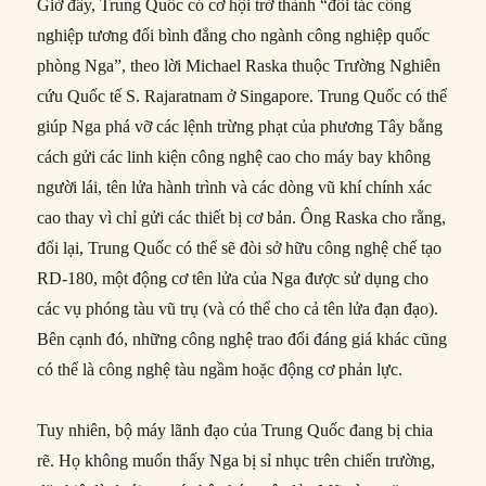
Giờ đây, Trung Quốc có cơ hội trở thành “đối tác công
nghiệp tương đối bình đẳng cho ngành công nghiệp quốc
phòng Nga”, theo lời Michael Raska thuộc Trường Nghiên
cứu Quốc tế S. Rajaratnam ở Singapore. Trung Quốc có thể
giúp Nga phá vỡ các lệnh trừng phạt của phương Tây bằng
cách gửi các linh kiện công nghệ cao cho máy bay không
người lái, tên lửa hành trình và các dòng vũ khí chính xác
cao thay vì chỉ gửi các thiết bị cơ bản. Ông Raska cho rằng,
đổi lại, Trung Quốc có thể sẽ đòi sở hữu công nghệ chế tạo
RD-180, một động cơ tên lửa của Nga được sử dụng cho
các vụ phóng tàu vũ trụ (và có thể cho cả tên lửa đạn đạo).
Bên cạnh đó, những công nghệ trao đổi đáng giá khác cũng
có thể là công nghệ tàu ngầm hoặc động cơ phản lực.
Tuy nhiên, bộ máy lãnh đạo của Trung Quốc đang bị chia
rẽ. Họ không muốn thấy Nga bị sỉ nhục trên chiến trường,