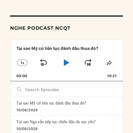
NGHE PODCAST NCQT
Audio
Player
Tại sao Mỹ cứ liên tục đánh đâu thua đó?
1
X
SKIP
PLAY
JUMP
CHANGE
SHARE
PLAYBACK
THIS
BACKWARD
PAUSE
FORWARD
00:00
RATE
10:21
EPISOD
Search
Episodes
Tại sao Mỹ cứ liên tục đánh đâu thua đó?
10/08/2026
Tại sao Nga vẫn tiếp tục chiến đấu dù suy yếu?
10/08/2026