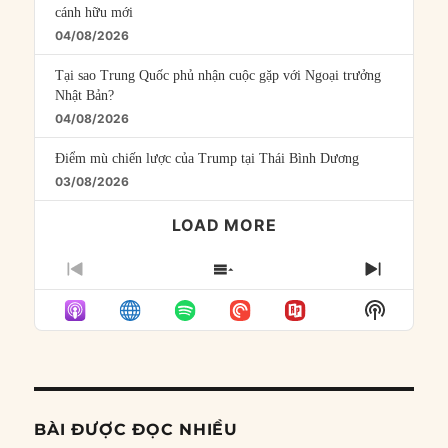
cánh hữu mới
04/08/2026
Tại sao Trung Quốc phủ nhận cuộc gặp với Ngoại trưởng
Nhật Bản?
04/08/2026
Điểm mù chiến lược của Trump tại Thái Bình Dương
03/08/2026
LOAD MORE
PREVIOUS
SHOW
NEXT
EPISODE
EPISODES
EPISO
Show
LIST
Podcast
Informat
BÀI ĐƯỢC ĐỌC NHIỀU