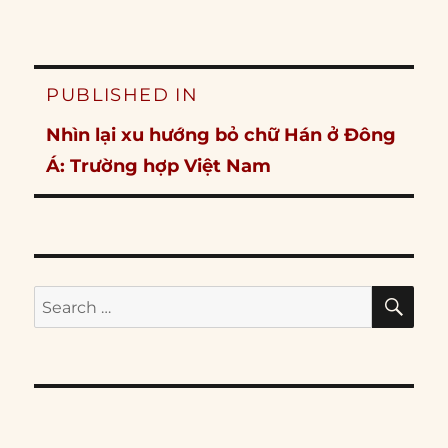
Post
PUBLISHED IN
navigation
Nhìn lại xu hướng bỏ chữ Hán ở Đông
Á: Trường hợp Việt Nam
SE
Search
for: