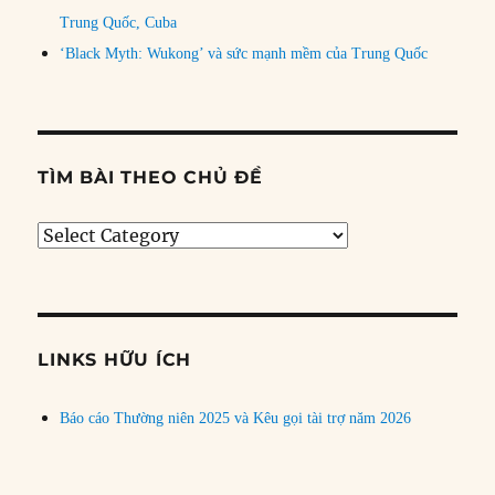
Trung Quốc, Cuba
‘Black Myth: Wukong’ và sức mạnh mềm của Trung Quốc
TÌM BÀI THEO CHỦ ĐỀ
Tìm
bài
theo
chủ
đề
LINKS HỮU ÍCH
Báo cáo Thường niên 2025 và Kêu gọi tài trợ năm 2026