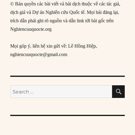
© Bản quyền các bài viết và bài dịch thuộc về các tác giả,
dịch giả và Dự án Nghiên cứu Quốc tế. Mọi bài đăng lại,
trích dẫn phải ghi rõ nguồn và dẫn link tới bài gốc trên
Nghiencuuquocte.org
Mọi góp ý, liên hệ xin gửi về: Lê Hồng Hiệp,
nghiencuuquocte@gmail.com
SE
Search
for: