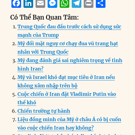
F
Li
E
M
W
T
P
S
a
n
m
e
h
el
ri
h
Có Thể Bạn Quan Tâm:
c
k
ai
ss
at
e
n
a
Trung Quốc đau đầu trước cách sử dụng sức
e
e
l
e
s
g
t
re
mạnh của Trump
b
d
n
A
r
Mỹ đối mặt nguy cơ chạy đua vũ trang hạt
o
I
g
p
a
nhân với Trung Quốc
o
n
er
p
m
Mỹ đang đánh giá sai nghiêm trọng về tình
k
hình Iran?
Mỹ và Israel khó đạt mục tiêu ở Iran nếu
không xâm nhập trên bộ
Cuộc chiến ở Iran đặt Vladimir Putin vào
thế khó
Chiến trường tự hành
Liệu đồng minh của Mỹ ở châu Á có bị cuốn
vào cuộc chiến Iran hay không?