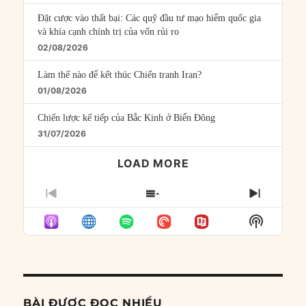
Đặt cược vào thất bại: Các quỹ đầu tư mạo hiểm quốc gia
và khía cạnh chính trị của vốn rủi ro
02/08/2026
Làm thế nào để kết thúc Chiến tranh Iran?
01/08/2026
Chiến lược kế tiếp của Bắc Kinh ở Biển Đông
31/07/2026
LOAD MORE
PREVIOUS
SHOW
NEXT
EPISODE
EPISODES
EPISO
Show
LIST
Podcast
Informat
BÀI ĐƯỢC ĐỌC NHIỀU