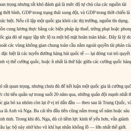
an trọng nhưng rất khó đánh giá là mức độ tự chủ của các nguồn tài
 thời bình, GDP trong trạng thái xung đột, và GDP trong thời chiến là
ác biệt. Nếu cô lập một quốc gia khỏi các thị trường, nguồn tín dụng,
uồn cung lương thực bằng các biện pháp áp thuế, trừng phạt hoặc phon
uốc gia đó sẽ ngay lập tức lộ ra một bộ mặt hoàn toàn khác. Đây là lý d
 soát các vùng không gian chung toàn cầu nằm ngoài quyền tài phán củ
đặc biệt là các tuyến đường hàng hải quốc tế — lại đóng vai trò quyết
ình vị thế cường quốc, hoặc ít nhất là thứ bậc giữa các cường quốc hàn
ó rất quan trọng, nhưng chưa đủ để kết luận một quốc gia là cường qu
c chi tiêu quân sự trong suốt 20 năm qua, những quân đội mạnh nhất t
c gia bỏ xa nhóm còn lại ở vị trí dẫn đầu — theo sau là Trung Quốc, v
a là Anh và Nga. Ba cái tên đầu tiên cũng nằm trong số năm hoặc sáu
ành tinh. Trong khi đó, Nga, dù có tiềm lực kinh tế yếu hơn, vẫn giành
âu lạc bộ này nhờ kho vũ khí hạt nhân khổng lồ — lớn nhất thế giới.