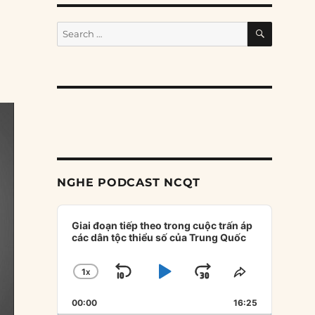
SEARCH
Search
for:
NGHE PODCAST NCQT
Audio
Player
Giai đoạn tiếp theo trong cuộc trấn áp
các dân tộc thiểu số của Trung Quốc
1
X
SKIP
PLAY
JUMP
CHANGE
SHARE
PLAYBACK
THIS
BACKWARD
PAUSE
FORWARD
00:00
RATE
16:25
EPISODE