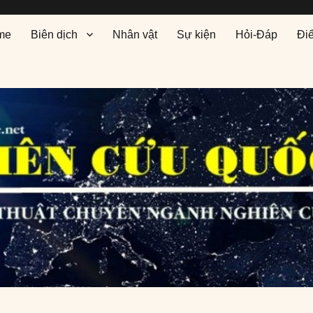
me
Biên dịch
Nhân vật
Sự kiện
Hỏi-Đáp
Đi