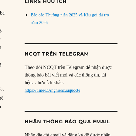
LINKS HỮU ÍCH
 ba
Báo cáo Thường niên 2025 và Kêu gọi tài trợ
năm 2026
g
o
a
NCQT TRÊN TELEGRAM
g
Theo dõi NCQT trên Telegram để nhận được
thông báo bài viết mới và các thông tin, tài
liệu… hữu ích khác:
ốc.
https://t.me/DAnghiencuuquocte
hế
à
NHẬN THÔNG BÁO QUA EMAIL
Nhập địa chỉ email và đăng ký để được nhận