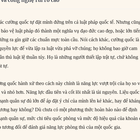
 và công nghệ rủi ro cao
ác cường quốc tự đặt mình đứng trên cả luật pháp quốc tế. Nhưng cũn
ệc bảo vệ luật pháp đó thành một nghĩa vụ đạo đức cao đẹp, hoặc lớn tiế
đứng ra gìn giữ các chuẩn mực toàn cầu. Nói cách khác, cường quốc là
quyền lực để vừa lập ra luật vừa phá vỡ chúng; họ không bao giờ cam
ân thủ luật lệ thuần túy. Họ là những người thiết lập trật tự, chứ không
t tự.
ng quốc hành xử theo cách này chính là năng lực vượt trội của họ so v
 và nhỏ hơn. Năng lực đầu tiên và cốt lõi nhất là tài nguyên. Liệu quốc
mạnh quân sự đủ lớn để áp đặt ý chí của mình lên kẻ khác, hay để khán
phương hay không? Dù chưa có một phương thức hoàn hảo nào để định
ạnh quân sự, mức chi tiêu quốc phòng và mức độ hiệu quả của khoản 
o tương đối để đánh giá năng lực phòng thủ của một quốc gia.