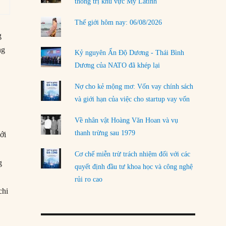
thống trị khu vực Mỹ Latinh
Thế giới hôm nay: 06/08/2026
g
ng
Kỷ nguyên Ấn Độ Dương - Thái Bình
Dương của NATO đã khép lại
Nợ cho kẻ mộng mơ: Vốn vay chính sách
và giới hạn của việc cho startup vay vốn
Về nhân vật Hoàng Văn Hoan và vụ
thanh trừng sau 1979
ới
Cơ chế miễn trừ trách nhiệm đối với các
g
quyết định đầu tư khoa học và công nghệ
rủi ro cao
chi