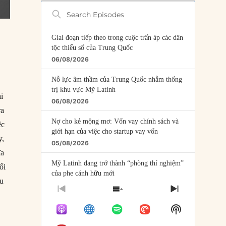
Search
Episodes
Giai đoạn tiếp theo trong cuộc trấn áp các dân
tộc thiểu số của Trung Quốc
06/08/2026
Nỗ lực âm thầm của Trung Quốc nhằm thống
trị khu vực Mỹ Latinh
i
06/08/2026
ra
Nợ cho kẻ mộng mơ: Vốn vay chính sách và
ệc
giới hạn của việc cho startup vay vốn
y,
05/08/2026
ĩa
Mỹ Latinh đang trở thành “phòng thí nghiệm”
ối
của phe cánh hữu mới
ều
04/08/2026
PREVIOUS
SHOW
NEXT
EPISODE
EPISODES
EPISODE
Tại sao Trung Quốc phủ nhận cuộc gặp với
Show
LIST
Ngoại trưởng Nhật Bản?
Podcast