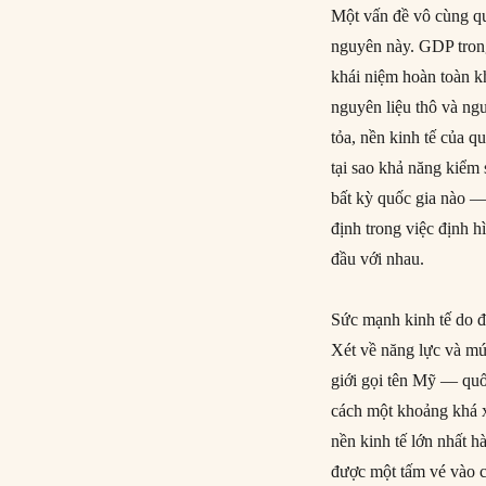
Một vấn đề vô cùng qu
nguyên này. GDP trong
khái niệm hoàn toàn kh
nguyên liệu thô và ng
tỏa, nền kinh tế của q
tại sao khả năng kiểm
bất kỳ quốc gia nào — 
định trong việc định h
đầu với nhau.
Sức mạnh kinh tế do đ
Xét về năng lực và mứ
giới gọi tên Mỹ — quố
cách một khoảng khá x
nền kinh tế lớn nhất h
được một tấm vé vào c