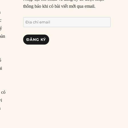
thông báo khi có bài viết mới qua email.
n
c
Địa
chỉ
lý
email
oàn
ĐĂNG KÝ
ó
ài
 có
vi
n