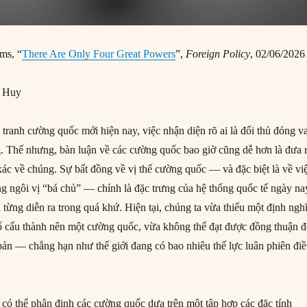
ms, “
There Are Only Four Great Powers
”,
Foreign Policy
, 02/06/2026
g Huy
tranh cường quốc mới hiện nay, việc nhận diện rõ ai là đối thủ đóng va
g. Thế nhưng, bàn luận về các cường quốc bao giờ cũng dễ hơn là đưa 
xác về chúng. Sự bất đồng về vị thế cường quốc — và đặc biệt là về vi
g ngôi vị “bá chủ” — chính là đặc trưng của hệ thống quốc tế ngày na
từng diễn ra trong quá khứ. Hiện tại, chúng ta vừa thiếu một định ngh
 cấu thành nên một cường quốc, vừa không thể đạt được đồng thuận đ
bản — chẳng hạn như thế giới đang có bao nhiêu thế lực luân phiên đi
 có thể phân định các cường quốc dựa trên một tập hợp các đặc tính