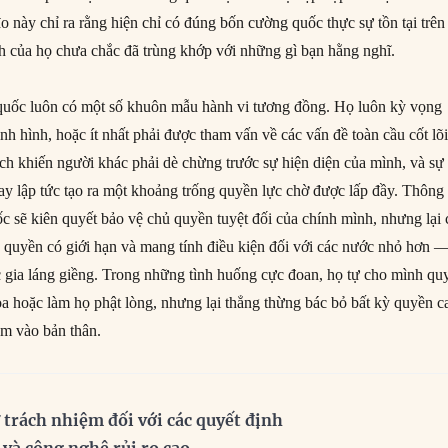
 này chỉ ra rằng hiện chỉ có đúng bốn cường quốc thực sự tồn tại trên
nh của họ chưa chắc đã trùng khớp với những gì bạn hằng nghĩ.
 quốc luôn có một số khuôn mẫu hành vi tương đồng. Họ luôn kỳ vọng
ịnh hình, hoặc ít nhất phải được tham vấn về các vấn đề toàn cầu cốt lõ
ách khiến người khác phải dè chừng trước sự hiện diện của mình, và sự
ay lập tức tạo ra một khoảng trống quyền lực chờ được lấp đầy. Thông
c sẽ kiên quyết bảo vệ chủ quyền tuyệt đối của chính mình, nhưng lại 
 quyền có giới hạn và mang tính điều kiện đối với các nước nhỏ hơn 
c gia láng giềng. Trong những tình huống cực đoan, họ tự cho mình qu
ọa hoặc làm họ phật lòng, nhưng lại thẳng thừng bác bỏ bất kỳ quyền c
ắm vào bản thân.
 trách nhiệm đối với các quyết định