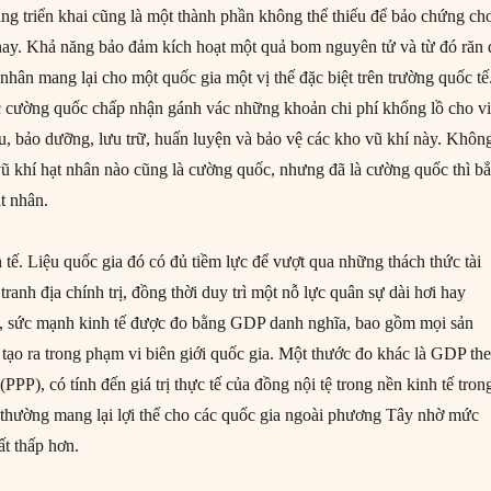
àng triển khai cũng là một thành phần không thể thiếu để bảo chứng cho
ay. Khả năng bảo đảm kích hoạt một quả bom nguyên tử và từ đó răn 
nhân mang lại cho một quốc gia một vị thế đặc biệt trên trường quốc tế
ác cường quốc chấp nhận gánh vác những khoản chi phí khổng lồ cho v
u, bảo dưỡng, lưu trữ, huấn luyện và bảo vệ các kho vũ khí này. Khôn
vũ khí hạt nhân nào cũng là cường quốc, nhưng đã là cường quốc thì bắ
t nhân.
h tế. Liệu quốc gia đó có đủ tiềm lực để vượt qua những thách thức tài
tranh địa chính trị, đồng thời duy trì một nỗ lực quân sự dài hơi hay
 sức mạnh kinh tế được đo bằng GDP danh nghĩa, bao gồm mọi sản
tạo ra trong phạm vi biên giới quốc gia. Một thước đo khác là GDP th
PP), có tính đến giá trị thực tế của đồng nội tệ trong nền kinh tế tron
thường mang lại lợi thế cho các quốc gia ngoài phương Tây nhờ mức
ất thấp hơn.