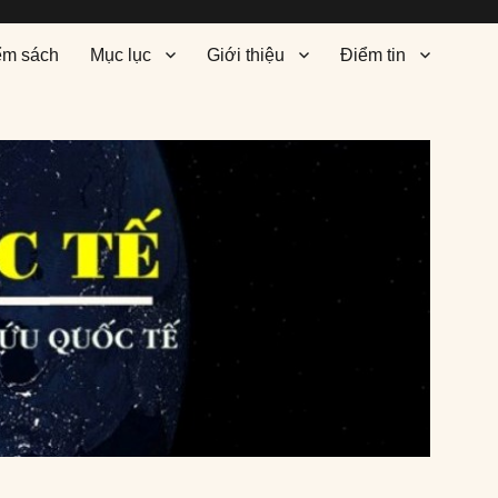
ểm sách
Mục lục
Giới thiệu
Điểm tin