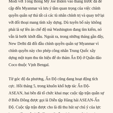
Modi với Tổng thống Mỹ Joe Biden vào tháng trước đã đề
cập đến Myanmar và lưu ý tầm quan trọng của việc chính
quyền quân sự thả tất cả các tù nhân chính trị và quay trở lại
với đối thoại mang tính xây dựng. Dù tuyên bố này không
phải là sự lên án chế độ mà Washington đang tìm kiếm, nó
vẫn là bước khởi đầu. Ngoài ra, trong những tháng gần đây,
New Delhi đã đối đầu chính quyền quân sự Myanmar vì
chính quyền này cho phép công nhân Trung Quốc xây
dựng một trạm thu tín hiệu để do thám Ấn Độ ở Quần đảo
Coco thuộc Vịnh Bengal.
Từ góc độ đa phương, Ấn Độ cũng đang hoạt động tích
cực. Hồi tháng 5, trong khuôn khổ hợp tác Ấn Độ-
ASEAN, hai bên đã tổ chức khai mạc cuộc tập trận quân sự
ở Biển Đông được gọi là Diễn tập Hàng hải ASEAN-Ấn
Độ. Cuộc tập trận được cho là đã thu hút sự chú ý của lực