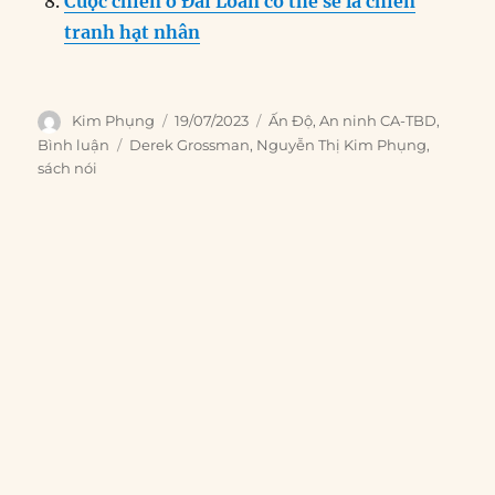
Cuộc chiến ở Đài Loan có thể sẽ là chiến
tranh hạt nhân
Author
Posted
Categories
Kim Phụng
19/07/2023
Ấn Độ
,
An ninh CA-TBD
,
on
Tags
Bình luận
Derek Grossman
,
Nguyễn Thị Kim Phụng
,
sách nói