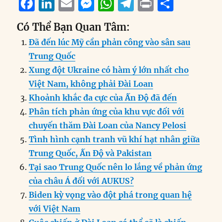
F
Li
E
M
W
T
P
S
a
n
m
e
h
el
ri
h
Có Thể Bạn Quan Tâm:
c
k
ai
ss
at
e
n
a
Đã đến lúc Mỹ cần phản công vào sân sau
e
e
l
e
s
g
t
re
Trung Quốc
b
d
n
A
r
Xung đột Ukraine có hàm ý lớn nhất cho
o
I
g
p
a
Việt Nam, không phải Đài Loan
o
n
er
p
m
Khoảnh khắc đa cực của Ấn Độ đã đến
k
Phân tích phản ứng của khu vực đối với
chuyến thăm Đài Loan của Nancy Pelosi
Tình hình cạnh tranh vũ khí hạt nhân giữa
Trung Quốc, Ấn Độ và Pakistan
Tại sao Trung Quốc nên lo lắng về phản ứng
của châu Á đối với AUKUS?
Biden kỳ vọng vào đột phá trong quan hệ
với Việt Nam