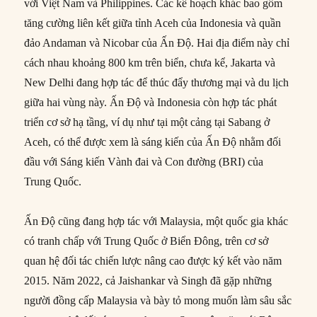
với Việt Nam và Philippines. Các kế hoạch khác bao gồm
tăng cường liên kết giữa tỉnh Aceh của Indonesia và quần
đảo Andaman và Nicobar của Ấn Độ. Hai địa điểm này chỉ
cách nhau khoảng 800 km trên biển, chưa kể, Jakarta và
New Delhi đang hợp tác để thúc đẩy thương mại và du lịch
giữa hai vùng này. Ấn Độ và Indonesia còn hợp tác phát
triển cơ sở hạ tầng, ví dụ như tại một cảng tại Sabang ở
Aceh, có thể được xem là sáng kiến của Ấn Độ nhằm đối
đầu với Sáng kiến Vành đai và Con đường (BRI) của
Trung Quốc.
Ấn Độ cũng đang hợp tác với Malaysia, một quốc gia khác
có tranh chấp với Trung Quốc ở Biển Đông, trên cơ sở
quan hệ đối tác chiến lược nâng cao được ký kết vào năm
2015. Năm 2022, cả Jaishankar và Singh đã gặp những
người đồng cấp Malaysia và bày tỏ mong muốn làm sâu sắc