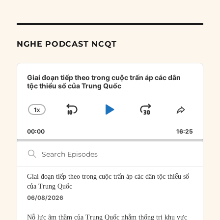
NGHE PODCAST NCQT
Audio
Player
Giai đoạn tiếp theo trong cuộc trấn áp các dân
tộc thiểu số của Trung Quốc
1
X
SKIP
PLAY
JUMP
CHANGE
SHARE
PLAYBACK
THIS
BACKWARD
PAUSE
FORWARD
00:00
RATE
16:25
EPISOD
Search
Episodes
Giai đoạn tiếp theo trong cuộc trấn áp các dân tộc thiểu số
của Trung Quốc
06/08/2026
Nỗ lực âm thầm của Trung Quốc nhằm thống trị khu vực