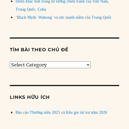
Điểm khác biệt trong tư tưởng chiến tranh của Việt Nam,
Trung Quốc, Cuba
‘Black Myth: Wukong’ và sức mạnh mềm của Trung Quốc
TÌM BÀI THEO CHỦ ĐỀ
Tìm
bài
theo
chủ
đề
LINKS HỮU ÍCH
Báo cáo Thường niên 2025 và Kêu gọi tài trợ năm 2026