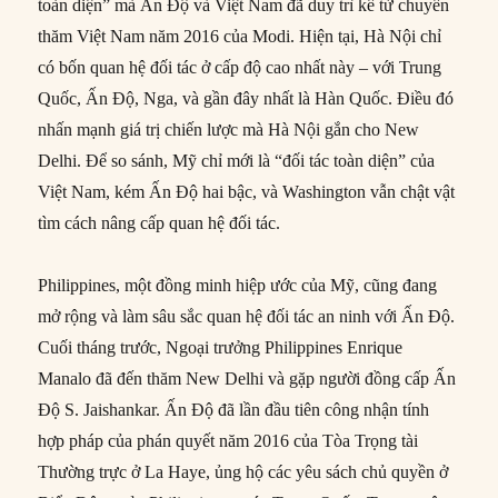
toàn diện” mà Ấn Độ và Việt Nam đã duy trì kể từ chuyến
thăm Việt Nam năm 2016 của Modi. Hiện tại, Hà Nội chỉ
có bốn quan hệ đối tác ở cấp độ cao nhất này – với Trung
Quốc, Ấn Độ, Nga, và gần đây nhất là Hàn Quốc. Điều đó
nhấn mạnh giá trị chiến lược mà Hà Nội gắn cho New
Delhi. Để so sánh, Mỹ chỉ mới là “đối tác toàn diện” của
Việt Nam, kém Ấn Độ hai bậc, và Washington vẫn chật vật
tìm cách nâng cấp quan hệ đối tác.
Philippines, một đồng minh hiệp ước của Mỹ, cũng đang
mở rộng và làm sâu sắc quan hệ đối tác an ninh với Ấn Độ.
Cuối tháng trước, Ngoại trưởng Philippines Enrique
Manalo đã đến thăm New Delhi và gặp người đồng cấp Ấn
Độ S. Jaishankar. Ấn Độ đã lần đầu tiên công nhận tính
hợp pháp của phán quyết năm 2016 của Tòa Trọng tài
Thường trực ở La Haye, ủng hộ các yêu sách chủ quyền ở