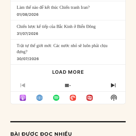
Làm thế nào để kết thúc Chiến tranh Iran?
01/08/2026
Chiến lược kế tiếp của Bắc Kinh ở Biển Đông
31/07/2026
Trật tự thế giới mới: Các nước nhỏ sẽ luôn phải chịu
đựng?
30/07/2026
LOAD MORE
PREVIOUS
SHOW
NEXT
EPISODE
EPISODES
EPISO
Show
LIST
Podcast
Informat
BÀI ĐƯỢC ĐỌC NHIỀU