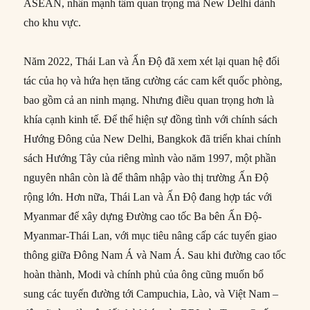
ASEAN, nhấn mạnh tầm quan trọng mà New Delhi dành
cho khu vực.
Năm 2022, Thái Lan và Ấn Độ đã xem xét lại quan hệ đối
tác của họ và hứa hẹn tăng cường các cam kết quốc phòng,
bao gồm cả an ninh mạng. Nhưng điều quan trọng hơn là
khía cạnh kinh tế. Để thể hiện sự đồng tình với chính sách
Hướng Đông của New Delhi, Bangkok đã triển khai chính
sách Hướng Tây của riêng mình vào năm 1997, một phần
nguyên nhân còn là để thâm nhập vào thị trường Ấn Độ
rộng lớn. Hơn nữa, Thái Lan và Ấn Độ đang hợp tác với
Myanmar để xây dựng Đường cao tốc Ba bên Ấn Độ-
Myanmar-Thái Lan, với mục tiêu nâng cấp các tuyến giao
thông giữa Đông Nam Á và Nam Á. Sau khi đường cao tốc
hoàn thành, Modi và chính phủ của ông cũng muốn bổ
sung các tuyến đường tới Campuchia, Lào, và Việt Nam –