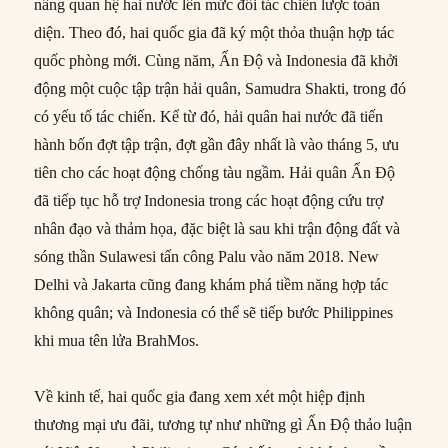
nâng quan hệ hai nước lên mức đối tác chiến lược toàn
diện. Theo đó, hai quốc gia đã ký một thỏa thuận hợp tác
quốc phòng mới. Cùng năm, Ấn Độ và Indonesia đã khởi
động một cuộc tập trận hải quân, Samudra Shakti, trong đó
có yếu tố tác chiến. Kể từ đó, hải quân hai nước đã tiến
hành bốn đợt tập trận, đợt gần đây nhất là vào tháng 5, ưu
tiên cho các hoạt động chống tàu ngầm. Hải quân Ấn Độ
đã tiếp tục hỗ trợ Indonesia trong các hoạt động cứu trợ
nhân đạo và thảm họa, đặc biệt là sau khi trận động đất và
sóng thần Sulawesi tấn công Palu vào năm 2018. New
Delhi và Jakarta cũng đang khám phá tiềm năng hợp tác
không quân; và Indonesia có thể sẽ tiếp bước Philippines
khi mua tên lửa BrahMos.
Về kinh tế, hai quốc gia đang xem xét một hiệp định
thương mại ưu đãi, tương tự như những gì Ấn Độ thảo luận