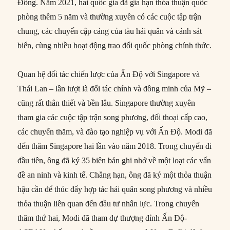
Đông. Năm 2021, hai quốc gia đã gia hạn thỏa thuận quốc
phòng thêm 5 năm và thường xuyên có các cuộc tập trận
chung, các chuyến cập cảng của tàu hải quân và cảnh sát
biển, cùng nhiều hoạt động trao đổi quốc phòng chính thức.
Quan hệ đối tác chiến lược của Ấn Độ với Singapore và
Thái Lan – lần lượt là đối tác chính và đồng minh của Mỹ –
cũng rất thân thiết và bền lâu. Singapore thường xuyên
tham gia các cuộc tập trận song phương, đối thoại cấp cao,
các chuyến thăm, và đào tạo nghiệp vụ với Ấn Độ. Modi đã
đến thăm Singapore hai lần vào năm 2018. Trong chuyến đi
đầu tiên, ông đã ký 35 biên bản ghi nhớ về một loạt các vấn
đề an ninh và kinh tế. Chẳng hạn, ông đã ký một thỏa thuận
hậu cần để thúc đẩy hợp tác hải quân song phương và nhiều
thỏa thuận liên quan đến đầu tư nhân lực. Trong chuyến
thăm thứ hai, Modi đã tham dự thượng đỉnh Ấn Độ-