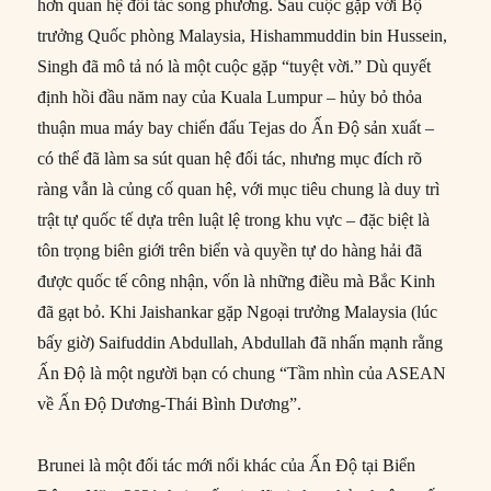
hơn quan hệ đối tác song phương. Sau cuộc gặp với Bộ
trưởng Quốc phòng Malaysia, Hishammuddin bin Hussein,
Singh đã mô tả nó là một cuộc gặp “tuyệt vời.” Dù quyết
định hồi đầu năm nay của Kuala Lumpur – hủy bỏ thỏa
thuận mua máy bay chiến đấu Tejas do Ấn Độ sản xuất –
có thể đã làm sa sút quan hệ đối tác, nhưng mục đích rõ
ràng vẫn là củng cố quan hệ, với mục tiêu chung là duy trì
trật tự quốc tế dựa trên luật lệ trong khu vực – đặc biệt là
tôn trọng biên giới trên biển và quyền tự do hàng hải đã
được quốc tế công nhận, vốn là những điều mà Bắc Kinh
đã gạt bỏ. Khi Jaishankar gặp Ngoại trưởng Malaysia (lúc
bấy giờ) Saifuddin Abdullah, Abdullah đã nhấn mạnh rằng
Ấn Độ là một người bạn có chung “Tầm nhìn của ASEAN
về Ấn Độ Dương-Thái Bình Dương”.
Brunei là một đối tác mới nổi khác của Ấn Độ tại Biển