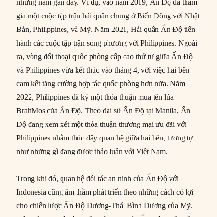
những năm gần đây. Ví dụ, vào năm 2019, Ấn Độ đã tham
gia một cuộc tập trận hải quân chung ở Biển Đông với Nhật
Bản, Philippines, và Mỹ. Năm 2021, Hải quân Ấn Độ tiến
hành các cuộc tập trận song phương với Philippines. Ngoài
ra, vòng đối thoại quốc phòng cấp cao thứ tư giữa Ấn Độ
và Philippines vừa kết thúc vào tháng 4, với việc hai bên
cam kết tăng cường hợp tác quốc phòng hơn nữa. Năm
2022, Philippines đã ký một thỏa thuận mua tên lửa
BrahMos của Ấn Độ. Theo đại sứ Ấn Độ tại Manila, Ấn
Độ đang xem xét một thỏa thuận thương mại ưu đãi với
Philippines nhằm thúc đẩy quan hệ giữa hai bên, tương tự
như những gì đang được thảo luận với Việt Nam.
Trong khi đó, quan hệ đối tác an ninh của Ấn Độ với
Indonesia cũng âm thầm phát triển theo những cách có lợi
cho chiến lược Ấn Độ Dương-Thái Bình Dương của Mỹ.