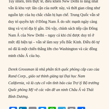
Tuy nhiên, trên thực tế, điều khiến New Delhi lo lắng nhất
vẫn là khu vực lân cận của nước này, và thời gian cũng như
nguồn lực của họ chắc chắn bị hạn chế. Trung Quốc vẫn sẽ
duy trì quyền lực ở Đông Nam Á do sức mạnh ngày càng
tăng và vị trí địa lý gần. Dù vậy, chính sách tiếp cận Đông
Nam Á của New Delhi – ngay cả khi chỉ được duy trì ở
mức độ hiện tại – vẫn sẽ làm suy yếu Bắc Kinh. Điều đó tự
nó đã là một chiến thắng lớn cho Washington và các đồng
minh châu Á của họ.
Derek Grossman là nhà phân tích quốc phòng cấp cao của
Rand Corp., giáo sư thỉnh giảng tại Đại học Nam
California, và là cựu cố vấn tình báo của Trợ lý Bộ trưởng
Quốc phòng Mỹ về các vấn đề an ninh Châu Á và Thái
Bình Dương.