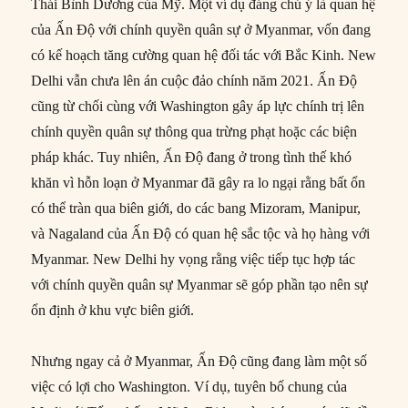
Thái Bình Dương của Mỹ. Một ví dụ đáng chú ý là quan hệ
của Ấn Độ với chính quyền quân sự ở Myanmar, vốn đang
có kế hoạch tăng cường quan hệ đối tác với Bắc Kinh. New
Delhi vẫn chưa lên án cuộc đảo chính năm 2021. Ấn Độ
cũng từ chối cùng với Washington gây áp lực chính trị lên
chính quyền quân sự thông qua trừng phạt hoặc các biện
pháp khác. Tuy nhiên, Ấn Độ đang ở trong tình thế khó
khăn vì hỗn loạn ở Myanmar đã gây ra lo ngại rằng bất ổn
có thể tràn qua biên giới, do các bang Mizoram, Manipur,
và Nagaland của Ấn Độ có quan hệ sắc tộc và họ hàng với
Myanmar. New Delhi hy vọng rằng việc tiếp tục hợp tác
với chính quyền quân sự Myanmar sẽ góp phần tạo nên sự
ổn định ở khu vực biên giới.
Nhưng ngay cả ở Myanmar, Ấn Độ cũng đang làm một số
việc có lợi cho Washington. Ví dụ, tuyên bố chung của