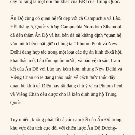
đây rõ ràng là một đối thủ khác của BRI của Trung Quốc.
Ấn Độ cũng có quan hệ tốt đẹp với cả Campuchia và Lào.
Hồi tháng 5, Quốc vương Campuchia Norodom Sihamoni
đã đến thăm Ấn Độ và hai bên đã tái khẳng định “quan hệ
văn minh bền chặt giữa chúng ta.” Phnom Penh và New
Delhi đang hợp tác trong một loạt các dự án kinh tế-xã hội,
khai thác mỏ, bảo tồn nguồn nước, và bảo vệ di sản. Cam
kết của Ấn Độ với Lào tuy kém hơn, nhưng New Delhi và
Viêng Chăn có lẽ đang thảo luận về cách thức thúc đẩy
quan hệ kinh tế. Điều này rất đáng chú ý vì cả Phnom Penh
và Viêng Chăn đều được cho là kiên định ủng hộ Trung
Quốc.
Tuy nhiên, không phải tất cả các cam kết của Ấn Độ trong
khu vực đều tích cực đối với chiến lược Ấn Độ Dương-