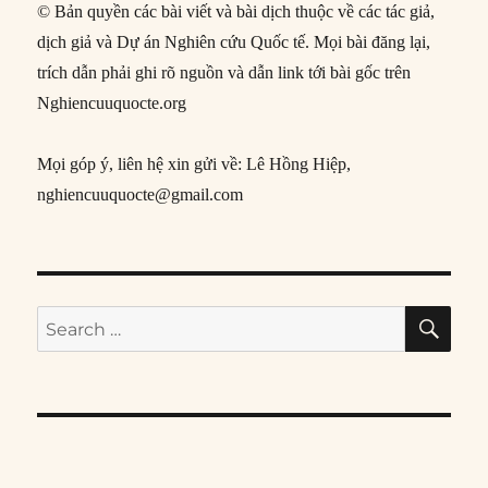
© Bản quyền các bài viết và bài dịch thuộc về các tác giả,
dịch giả và Dự án Nghiên cứu Quốc tế. Mọi bài đăng lại,
trích dẫn phải ghi rõ nguồn và dẫn link tới bài gốc trên
Nghiencuuquocte.org
Mọi góp ý, liên hệ xin gửi về: Lê Hồng Hiệp,
nghiencuuquocte@gmail.com
SE
Search
for: