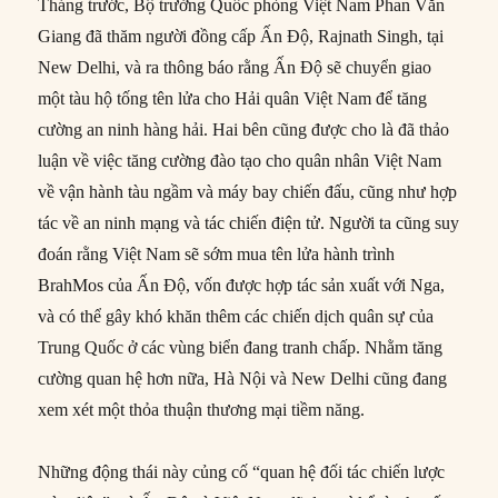
Tháng trước, Bộ trưởng Quốc phòng Việt Nam Phan Văn
Giang đã thăm người đồng cấp Ấn Độ, Rajnath Singh, tại
New Delhi, và ra thông báo rằng Ấn Độ sẽ chuyển giao
một tàu hộ tống tên lửa cho Hải quân Việt Nam để tăng
cường an ninh hàng hải. Hai bên cũng được cho là đã thảo
luận về việc tăng cường đào tạo cho quân nhân Việt Nam
về vận hành tàu ngầm và máy bay chiến đấu, cũng như hợp
tác về an ninh mạng và tác chiến điện tử. Người ta cũng suy
đoán rằng Việt Nam sẽ sớm mua tên lửa hành trình
BrahMos của Ấn Độ, vốn được hợp tác sản xuất với Nga,
và có thể gây khó khăn thêm các chiến dịch quân sự của
Trung Quốc ở các vùng biển đang tranh chấp. Nhằm tăng
cường quan hệ hơn nữa, Hà Nội và New Delhi cũng đang
xem xét một thỏa thuận thương mại tiềm năng.
Những động thái này củng cố “quan hệ đối tác chiến lược