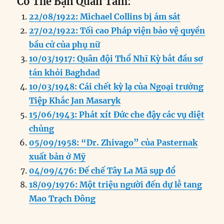
Có Thể Bạn Quan Tâm:
c
k
ai
ss
at
e
n
a
22/08/1922: Michael Collins bị ám sát
e
e
l
e
s
g
t
re
27/02/1922: Tối cao Pháp viện bảo vệ quyền
b
d
n
A
r
bầu cử của phụ nữ
o
I
g
p
a
10/03/1917: Quân đội Thổ Nhĩ Kỳ bắt đầu sơ
o
n
er
p
m
tán khỏi Baghdad
k
10/03/1948: Cái chết kỳ lạ của Ngoại trưởng
Tiệp Khắc Jan Masaryk
15/06/1943: Phát xít Đức che đậy các vụ diệt
chủng
05/09/1958: “Dr. Zhivago” của Pasternak
xuất bản ở Mỹ
04/09/476: Đế chế Tây La Mã sụp đổ
18/09/1976: Một triệu người đến dự lễ tang
Mao Trạch Đông