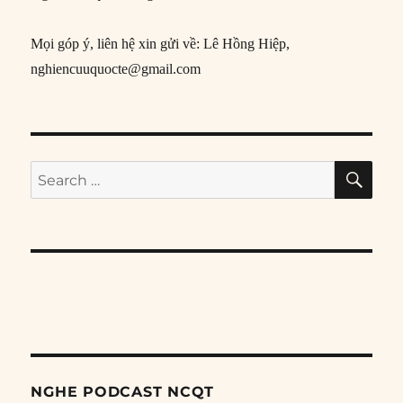
Mọi góp ý, liên hệ xin gửi về: Lê Hồng Hiệp,
nghiencuuquocte@gmail.com
SE
Search
for:
NGHE PODCAST NCQT