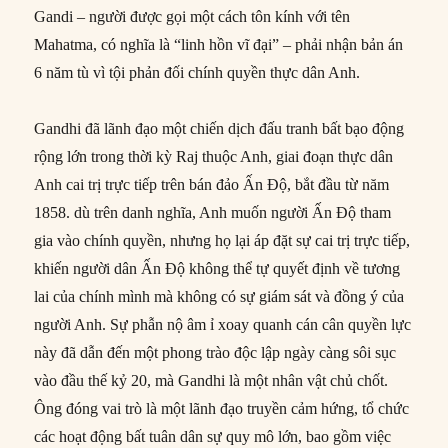
Gandi – người được gọi một cách tôn kính với tên
Mahatma, có nghĩa là “linh hồn vĩ đại” – phải nhận bản án
6 năm tù vì tội phản đối chính quyền thực dân Anh.
Gandhi đã lãnh đạo một chiến dịch đấu tranh bất bạo động
rộng lớn trong thời kỳ Raj thuộc Anh, giai đoạn thực dân
Anh cai trị trực tiếp trên bán đảo Ấn Độ, bắt đầu từ năm
1858. dù trên danh nghĩa, Anh muốn người Ấn Độ tham
gia vào chính quyền, nhưng họ lại áp đặt sự cai trị trực tiếp,
khiến người dân Ấn Độ không thể tự quyết định về tương
lai của chính mình mà không có sự giám sát và đồng ý của
người Anh. Sự phẫn nộ âm ỉ xoay quanh cán cân quyền lực
này đã dẫn đến một phong trào độc lập ngày càng sôi sục
vào đầu thế kỷ 20, mà Gandhi là một nhân vật chủ chốt.
Ông đóng vai trò là một lãnh đạo truyền cảm hứng, tổ chức
các hoạt động bất tuân dân sự quy mô lớn, bao gồm việc