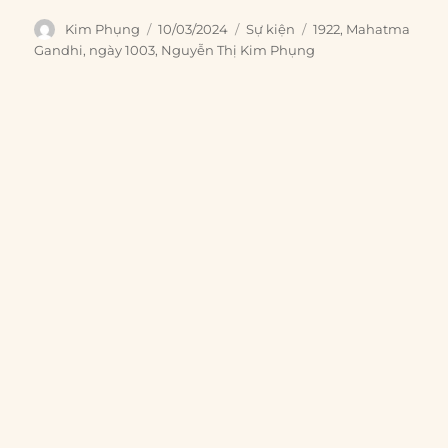
Author
Posted
Categories
Tags
Kim Phụng
10/03/2024
Sự kiện
1922
,
Mahatma
on
Gandhi
,
ngày 1003
,
Nguyễn Thị Kim Phụng