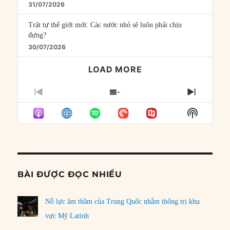
31/07/2026
Trật tự thế giới mới: Các nước nhỏ sẽ luôn phải chịu
đựng?
30/07/2026
LOAD MORE
PREVIOUS
SHOW
NEXT
EPISODE
EPISODES
EPISO
Show
LIST
Podcast
Informat
BÀI ĐƯỢC ĐỌC NHIỀU
Nỗ lực âm thầm của Trung Quốc nhằm thống trị khu
vực Mỹ Latinh