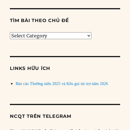
TÌM BÀI THEO CHỦ ĐỀ
Tìm
bài
theo
chủ
đề
LINKS HỮU ÍCH
Báo cáo Thường niên 2025 và Kêu gọi tài trợ năm 2026
NCQT TRÊN TELEGRAM