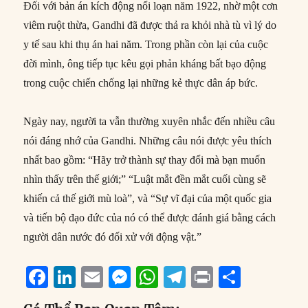
Đối với bản án kích động nổi loạn năm 1922, nhờ một cơn
viêm ruột thừa, Gandhi đã được thả ra khỏi nhà tù vì lý do
y tế sau khi thụ án hai năm. Trong phần còn lại của cuộc
đời mình, ông tiếp tục kêu gọi phản kháng bất bạo động
trong cuộc chiến chống lại những kẻ thực dân áp bức.
Ngày nay, người ta vẫn thường xuyên nhắc đến nhiều câu
nói đáng nhớ của Gandhi. Những câu nói được yêu thích
nhất bao gồm: “Hãy trở thành sự thay đổi mà bạn muốn
nhìn thấy trên thế giới;” “Luật mắt đền mắt cuối cùng sẽ
khiến cả thế giới mù loà”, và “Sự vĩ đại của một quốc gia
và tiến bộ đạo đức của nó có thể được đánh giá bằng cách
người dân nước đó đối xử với động vật.”
F
Li
E
M
W
T
P
S
a
n
m
e
h
el
ri
h