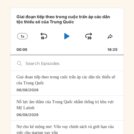
Audio
Player
Giai đoạn tiếp theo trong cuộc trấn áp các dân
tộc thiểu số của Trung Quốc
1
X
SKIP
PLAY
JUMP
CHANGE
SHARE
PLAYBACK
THIS
BACKWARD
PAUSE
FORWARD
00:00
RATE
16:25
EPISOD
Search
Episodes
Giai đoạn tiếp theo trong cuộc trấn áp các dân tộc thiểu số
của Trung Quốc
06/08/2026
Nỗ lực âm thầm của Trung Quốc nhằm thống trị khu vực
Mỹ Latinh
06/08/2026
Nợ cho kẻ mộng mơ: Vốn vay chính sách và giới hạn của
việc cho startup vay vốn