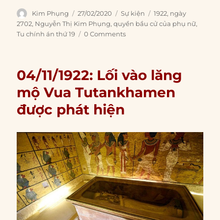
Author
Posted
Categories
Tags
Kim Phụng
27/02/2020
Sự kiện
1922
,
ngày
on
2702
,
Nguyễn Thị Kim Phụng
,
quyền bầu cử của phụ nữ
,
Tu chính án thứ 19
0 Comments
04/11/1922: Lối vào lăng
mộ Vua Tutankhamen
được phát hiện