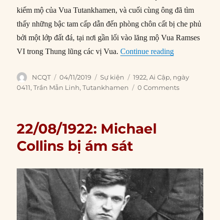
kiếm mộ của Vua Tutankhamen, và cuối cùng ông đã tìm
thấy những bậc tam cấp dẫn đến phòng chôn cất bị che phủ
bởi một lớp đất đá, tại nơi gần lối vào lăng mộ Vua Ramses
“04/11/1922: 
VI trong Thung lũng các vị Vua.
Continue reading
Author
Posted
Categories
Tags
NCQT
04/11/2019
Sự kiện
1922
,
Ai Cập
,
ngày
on
0411
,
Trần Mẫn Linh
,
Tutankhamen
0 Comments
22/08/1922: Michael
Collins bị ám sát