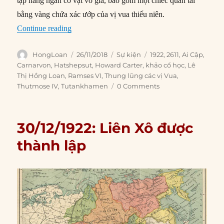
tập hàng ngàn cổ vật vô giá, bao gồm một chiếc quan tài
bằng vàng chứa xác ướp của vị vua thiếu niên.
“26/11/1922: Khám phá lăng mộ Vua Tutankha
Continue reading
Author
Posted
Categories
Tags
HongLoan
26/11/2018
Sự kiện
1922
,
2611
,
Ai Cập
,
on
Carnarvon
,
Hatshepsut
,
Howard Carter
,
khảo cổ học
,
Lê
Thị Hồng Loan
,
Ramses VI
,
Thung lũng các vị Vua
,
Thutmose IV
,
Tutankhamen
0 Comments
30/12/1922: Liên Xô được
thành lập