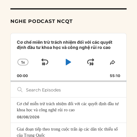
NGHE PODCAST NCQT
Audio
Player
Cơ chế miễn trừ trách nhiệm đối với các quyết
định đầu tư khoa học và công nghệ rủi ro cao
1
X
SKIP
PLAY
JUMP
CHANGE
SHARE
PLAYBACK
THIS
BACKWARD
PAUSE
FORWARD
00:00
RATE
55:10
EPISOD
Search
Episodes
Cơ chế miễn trừ trách nhiệm đối với các quyết định đầu tư
khoa học và công nghệ rủi ro cao
08/08/2026
Giai đoạn tiếp theo trong cuộc trấn áp các dân tộc thiểu số
của Trung Quốc