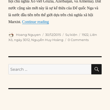
hội chủ nghĩa Xô viết Gruzia, Azerbaijan, và Armenia). Đất
nước cộng sản mới này là sự kế thừa của Đế quốc Nga và
là nước đầu tiên trên thế giới dựa trên chủ nghĩa xã hội
“30/12/1922: Liên Xô được thành lập”
Marxist.
Continue reading
Author
Posted
Categories
Tags
Hoang Nguyen
30/12/2015
Sự kiện
1922
,
Liên
on
Xô
,
ngày 3012
,
Nguyễn Huy Hoàng
0 Comments
SE
Search
for: