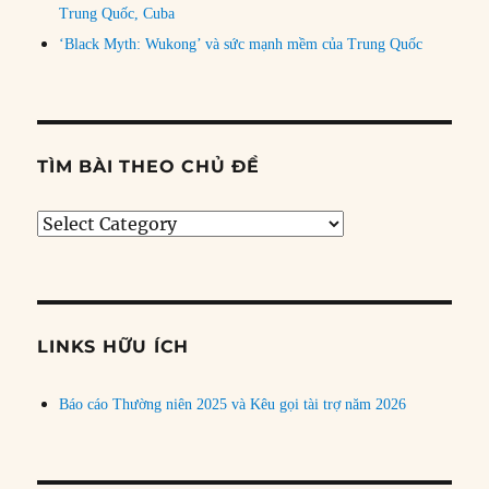
Trung Quốc, Cuba
‘Black Myth: Wukong’ và sức mạnh mềm của Trung Quốc
TÌM BÀI THEO CHỦ ĐỀ
Tìm
bài
theo
chủ
đề
LINKS HỮU ÍCH
Báo cáo Thường niên 2025 và Kêu gọi tài trợ năm 2026