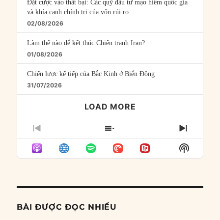
Đặt cược vào thất bại: Các quỹ đầu tư mạo hiểm quốc gia
và khía cạnh chính trị của vốn rủi ro
02/08/2026
Làm thế nào để kết thúc Chiến tranh Iran?
01/08/2026
Chiến lược kế tiếp của Bắc Kinh ở Biển Đông
31/07/2026
LOAD MORE
PREVIOUS
SHOW
NEXT
EPISODE
EPISODES
EPISO
Show
LIST
Podcast
Informat
BÀI ĐƯỢC ĐỌC NHIỀU