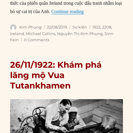
thức của phiến quân Ireland trong cuộc đấu tranh nhằm loại
“22/08/1922: Michael Coll
bỏ sự cai trị của Anh.
Continue reading
Author
Posted
Categories
Tags
Kim Phụng
22/08/2019
Sự kiện
1922
,
2208
,
on
Ireland
,
Michael Collins
,
Nguyễn Thị Kim Phụng
,
Sinn
Fein
0 Comments
26/11/1922: Khám phá
lăng mộ Vua
Tutankhamen