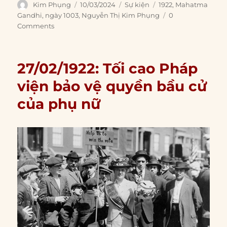
Author
Posted
Categories
Tags
Kim Phụng
10/03/2024
Sự kiện
1922
,
Mahatma
on
Gandhi
,
ngày 1003
,
Nguyễn Thị Kim Phụng
0
Comments
27/02/1922: Tối cao Pháp
viện bảo vệ quyền bầu cử
của phụ nữ