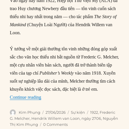
Vào ngày này năm 1922, Hiệp hội Thư viện Mỹ (ALA) đã
trao Huy chương Newbery đầu tiên — tôn vinh cuốn sách
thiếu nhi hay nhất trong năm — cho tác phẩm
The Story of
Mankind
(Chuyện Loài Người) của Hendrik Willem van
Loon.
Ý tưởng về một giải thưởng tôn vinh những đóng góp xuất
sắc cho văn học thiếu nhi bắt nguồn từ Frederic G. Melcher,
một cựu nhân viên bán sách, người đã trở thành biên tập
viên của tạp chí
Publisher’s Weekly
vào năm 1918. Xuyên
suốt sự nghiệp lâu dài của mình, Melcher thường tìm cách
khuyến khích việc đọc sách, đặc biệt là ở trẻ em.
“27/06/1922: Trao Huy chương Newbery đầu tiê
Continue reading
Author
Posted
Categories
Tags
Kim Phụng
27/06/2026
Sự kiện
1922
,
Frederic
on
G. Melcher
,
Hendrik Willem van Loon
,
ngày 2706
,
Nguyễn
Thị Kim Phụng
0 Comments