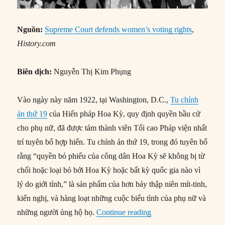
Nguồn:
Supreme Court defends women’s voting rights
,
History.com
Biên dịch:
Nguyễn Thị Kim Phụng
Vào ngày này năm 1922, tại Washington, D.C.,
Tu chính
án thứ 19
của Hiến pháp Hoa Kỳ, quy định quyền bầu cử
cho phụ nữ, đã được tám thành viên Tối cao Pháp viện nhất
trí tuyên bố hợp hiến. Tu chính án thứ 19, trong đó tuyên bố
rằng “quyền bỏ phiếu của công dân Hoa Kỳ sẽ không bị từ
chối hoặc loại bỏ bởi Hoa Kỳ hoặc bất kỳ quốc gia nào vì
lý do giới tính,” là sản phẩm của hơn bảy thập niên mít-tinh,
kiến nghị, và hàng loạt những cuộc biểu tình của phụ nữ và
“27/02/1922: Tối cao 
những người ủng hộ họ.
Continue reading