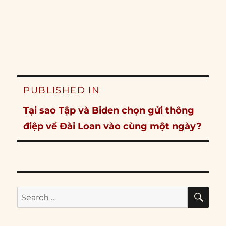
Post
PUBLISHED IN
navigation
Tại sao Tập và Biden chọn gửi thông
điệp về Đài Loan vào cùng một ngày?
SE
Search
for: