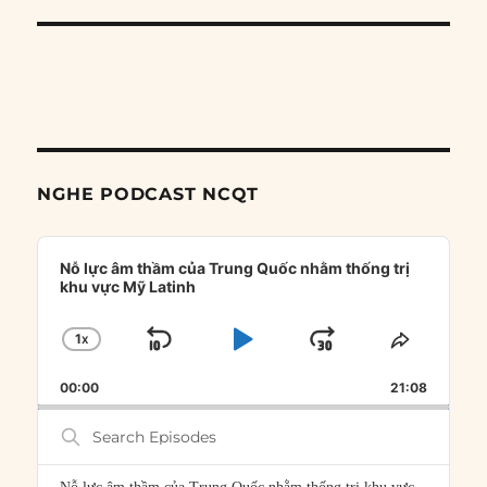
NGHE PODCAST NCQT
Audio
Player
Nỗ lực âm thầm của Trung Quốc nhằm thống trị
khu vực Mỹ Latinh
1
X
SKIP
PLAY
JUMP
CHANGE
SHARE
PLAYBACK
THIS
BACKWARD
PAUSE
FORWARD
00:00
RATE
21:08
EPISOD
Search
Episodes