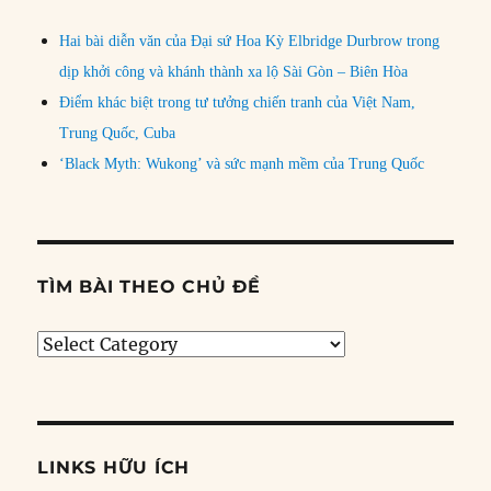
Hai bài diễn văn của Đại sứ Hoa Kỳ Elbridge Durbrow trong
dịp khởi công và khánh thành xa lộ Sài Gòn – Biên Hòa
Điểm khác biệt trong tư tưởng chiến tranh của Việt Nam,
Trung Quốc, Cuba
‘Black Myth: Wukong’ và sức mạnh mềm của Trung Quốc
TÌM BÀI THEO CHỦ ĐỀ
Tìm
bài
theo
chủ
đề
LINKS HỮU ÍCH