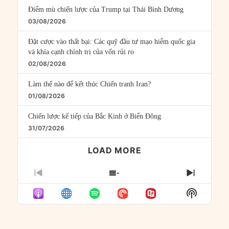
Điểm mù chiến lược của Trump tại Thái Bình Dương
03/08/2026
Đặt cược vào thất bại: Các quỹ đầu tư mạo hiểm quốc gia
và khía cạnh chính trị của vốn rủi ro
02/08/2026
Làm thế nào để kết thúc Chiến tranh Iran?
01/08/2026
Chiến lược kế tiếp của Bắc Kinh ở Biển Đông
31/07/2026
LOAD MORE
PREVIOUS
SHOW
NEXT
EPISODE
EPISODES
EPISO
Show
LIST
Podcast
Informat