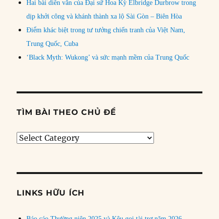
Hai bài diễn văn của Đại sứ Hoa Kỳ Elbridge Durbrow trong
dịp khởi công và khánh thành xa lộ Sài Gòn – Biên Hòa
Điểm khác biệt trong tư tưởng chiến tranh của Việt Nam,
Trung Quốc, Cuba
‘Black Myth: Wukong’ và sức mạnh mềm của Trung Quốc
TÌM BÀI THEO CHỦ ĐỀ
Tìm
bài
theo
chủ
đề
LINKS HỮU ÍCH
Báo cáo Thường niên 2025 và Kêu gọi tài trợ năm 2026