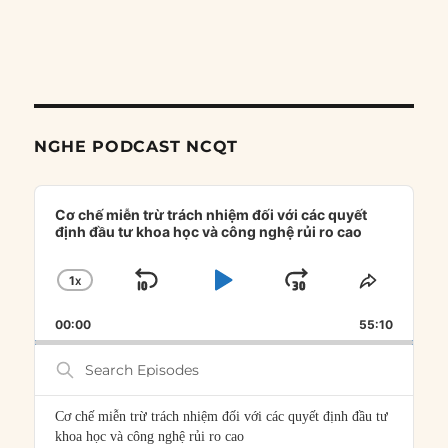
NGHE PODCAST NCQT
Audio
Player
Cơ chế miễn trừ trách nhiệm đối với các quyết
định đầu tư khoa học và công nghệ rủi ro cao
1
X
SKIP
PLAY
JUMP
CHANGE
SHARE
PLAYBACK
THIS
BACKWARD
PAUSE
FORWARD
00:00
RATE
55:10
EPISOD
Search
Episodes
Cơ chế miễn trừ trách nhiệm đối với các quyết định đầu tư
khoa học và công nghệ rủi ro cao