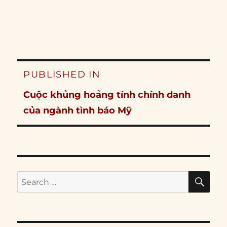
Post
PUBLISHED IN
navigation
Cuộc khủng hoảng tính chính danh
của ngành tình báo Mỹ
SE
Search
for: