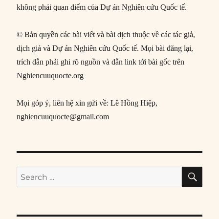
không phải quan điểm của Dự án Nghiên cứu Quốc tế.
© Bản quyền các bài viết và bài dịch thuộc về các tác giả,
dịch giả và Dự án Nghiên cứu Quốc tế. Mọi bài đăng lại,
trích dẫn phải ghi rõ nguồn và dẫn link tới bài gốc trên
Nghiencuuquocte.org
Mọi góp ý, liên hệ xin gửi về: Lê Hồng Hiệp,
nghiencuuquocte@gmail.com
SE
Search
for: