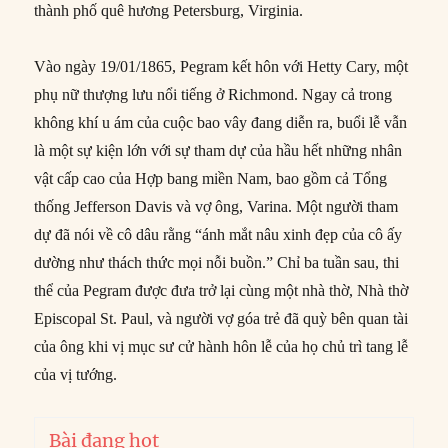
thành phố quê hương Petersburg, Virginia.
Vào ngày 19/01/1865, Pegram kết hôn với Hetty Cary, một
phụ nữ thượng lưu nổi tiếng ở Richmond. Ngay cả trong
không khí u ám của cuộc bao vây đang diễn ra, buổi lễ vẫn
là một sự kiện lớn với sự tham dự của hầu hết những nhân
vật cấp cao của Hợp bang miền Nam, bao gồm cả Tổng
thống Jefferson Davis và vợ ông, Varina. Một người tham
dự ​​đã nói về cô dâu rằng “ánh mắt nâu xinh đẹp của cô ấy
dường như thách thức mọi nỗi buồn.” Chỉ ba tuần sau, thi
thể của Pegram được đưa trở lại cùng một nhà thờ, Nhà thờ
Episcopal St. Paul, và người vợ góa trẻ đã quỳ bên quan tài
của ông khi vị mục sư cử hành hôn lễ của họ chủ trì tang lễ
của vị tướng.
Bài đang hot