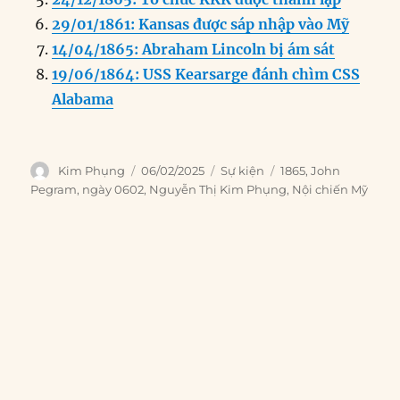
29/01/1861: Kansas được sáp nhập vào Mỹ
14/04/1865: Abraham Lincoln bị ám sát
19/06/1864: USS Kearsarge đánh chìm CSS
Alabama
Author
Posted
Categories
Tags
Kim Phụng
06/02/2025
Sự kiện
1865
,
John
on
Pegram
,
ngày 0602
,
Nguyễn Thị Kim Phụng
,
Nội chiến Mỹ