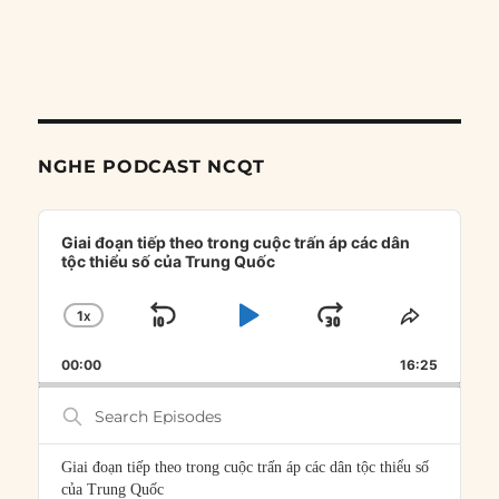
NGHE PODCAST NCQT
Audio
Player
Giai đoạn tiếp theo trong cuộc trấn áp các dân
tộc thiểu số của Trung Quốc
1
X
SKIP
PLAY
JUMP
CHANGE
SHARE
PLAYBACK
THIS
BACKWARD
PAUSE
FORWARD
00:00
RATE
16:25
EPISOD
Search
Episodes
Giai đoạn tiếp theo trong cuộc trấn áp các dân tộc thiểu số
của Trung Quốc