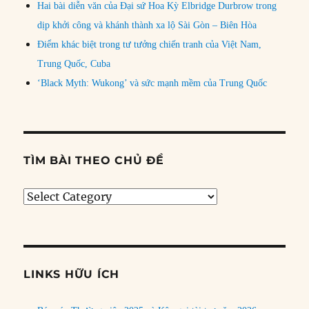
Hai bài diễn văn của Đại sứ Hoa Kỳ Elbridge Durbrow trong
dịp khởi công và khánh thành xa lộ Sài Gòn – Biên Hòa
Điểm khác biệt trong tư tưởng chiến tranh của Việt Nam,
Trung Quốc, Cuba
‘Black Myth: Wukong’ và sức mạnh mềm của Trung Quốc
TÌM BÀI THEO CHỦ ĐỀ
Tìm
bài
theo
chủ
đề
LINKS HỮU ÍCH