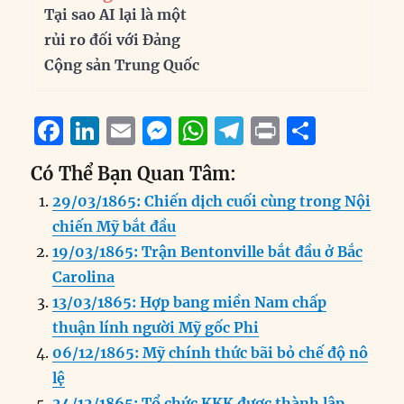
Tại sao AI lại là một
rủi ro đối với Đảng
Cộng sản Trung Quốc
F
Li
E
M
W
T
P
S
a
n
m
e
h
el
ri
h
Có Thể Bạn Quan Tâm:
c
k
ai
ss
at
e
n
a
29/03/1865: Chiến dịch cuối cùng trong Nội
e
e
l
e
s
g
t
re
chiến Mỹ bắt đầu
b
d
n
A
r
19/03/1865: Trận Bentonville bắt đầu ở Bắc
o
I
g
p
a
Carolina
o
n
er
p
m
13/03/1865: Hợp bang miền Nam chấp
k
thuận lính người Mỹ gốc Phi
06/12/1865: Mỹ chính thức bãi bỏ chế độ nô
lệ
24/12/1865: Tổ chức KKK được thành lập