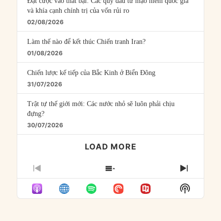
Đặt cược vào thất bại: Các quỹ đầu tư mạo hiểm quốc gia
và khía cạnh chính trị của vốn rủi ro
02/08/2026
Làm thế nào để kết thúc Chiến tranh Iran?
01/08/2026
Chiến lược kế tiếp của Bắc Kinh ở Biển Đông
31/07/2026
Trật tự thế giới mới: Các nước nhỏ sẽ luôn phải chịu
đựng?
30/07/2026
LOAD MORE
PREVIOUS
SHOW
NEXT
EPISODE
EPISODES
EPISO
Show
LIST
Podcast
Informat