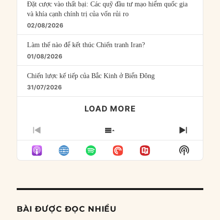
Đặt cược vào thất bại: Các quỹ đầu tư mạo hiểm quốc gia
và khía cạnh chính trị của vốn rủi ro
02/08/2026
Làm thế nào để kết thúc Chiến tranh Iran?
01/08/2026
Chiến lược kế tiếp của Bắc Kinh ở Biển Đông
31/07/2026
LOAD MORE
PREVIOUS
SHOW
NEXT
EPISODE
EPISODES
EPISO
Show
LIST
Podcast
Informat
BÀI ĐƯỢC ĐỌC NHIỀU