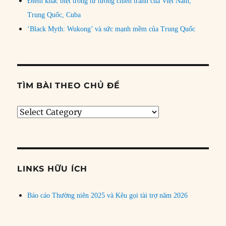
Điểm khác biệt trong tư tưởng chiến tranh của Việt Nam,
Trung Quốc, Cuba
‘Black Myth: Wukong’ và sức mạnh mềm của Trung Quốc
TÌM BÀI THEO CHỦ ĐỀ
Tìm
bài
theo
chủ
đề
LINKS HỮU ÍCH
Báo cáo Thường niên 2025 và Kêu gọi tài trợ năm 2026