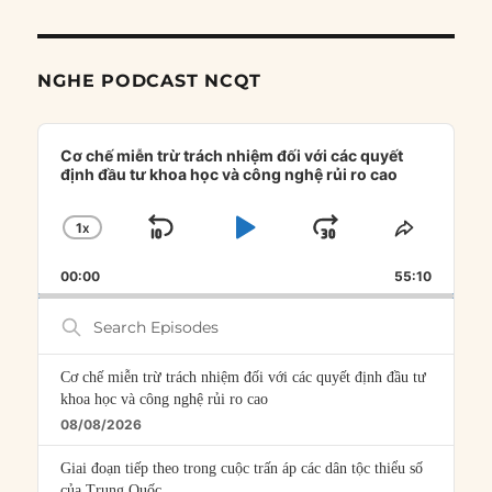
NGHE PODCAST NCQT
Audio
Player
Cơ chế miễn trừ trách nhiệm đối với các quyết
định đầu tư khoa học và công nghệ rủi ro cao
1
X
SKIP
PLAY
JUMP
CHANGE
SHARE
PLAYBACK
THIS
BACKWARD
PAUSE
FORWARD
00:00
RATE
55:10
EPISOD
Search
Episodes
Cơ chế miễn trừ trách nhiệm đối với các quyết định đầu tư
khoa học và công nghệ rủi ro cao
08/08/2026
Giai đoạn tiếp theo trong cuộc trấn áp các dân tộc thiểu số
của Trung Quốc