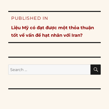
Post
PUBLISHED IN
navigation
Liệu Mỹ có đạt được một thỏa thuận
tốt về vấn đề hạt nhân với Iran?
SE
Search
for: