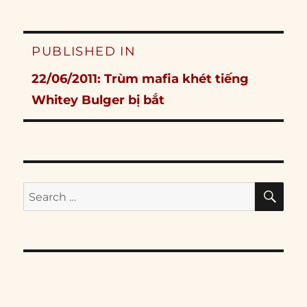
Post
PUBLISHED IN
navigation
22/06/2011: Trùm mafia khét tiếng
Whitey Bulger bị bắt
SE
Search
for: