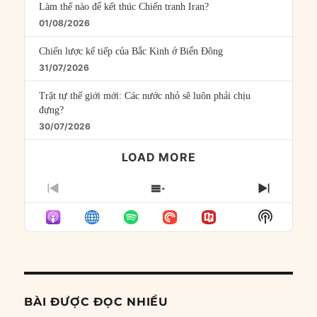
Làm thế nào để kết thúc Chiến tranh Iran?
01/08/2026
Chiến lược kế tiếp của Bắc Kinh ở Biển Đông
31/07/2026
Trật tự thế giới mới: Các nước nhỏ sẽ luôn phải chịu
đựng?
30/07/2026
LOAD MORE
PREVIOUS
SHOW
NEXT
EPISODE
EPISODES
EPISO
Show
LIST
Podcast
Informat
BÀI ĐƯỢC ĐỌC NHIỀU