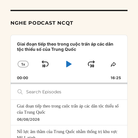
NGHE PODCAST NCQT
Audio
Player
Giai đoạn tiếp theo trong cuộc trấn áp các dân
tộc thiểu số của Trung Quốc
1
X
SKIP
PLAY
JUMP
CHANGE
SHARE
PLAYBACK
THIS
BACKWARD
PAUSE
FORWARD
00:00
RATE
16:25
EPISOD
Search
Episodes
Giai đoạn tiếp theo trong cuộc trấn áp các dân tộc thiểu số
của Trung Quốc
06/08/2026
Nỗ lực âm thầm của Trung Quốc nhằm thống trị khu vực
Mỹ Latinh