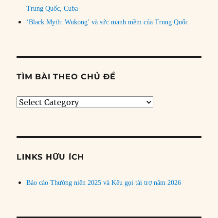
Trung Quốc, Cuba
‘Black Myth: Wukong’ và sức mạnh mềm của Trung Quốc
TÌM BÀI THEO CHỦ ĐỀ
Tìm
bài
theo
chủ
đề
LINKS HỮU ÍCH
Báo cáo Thường niên 2025 và Kêu gọi tài trợ năm 2026