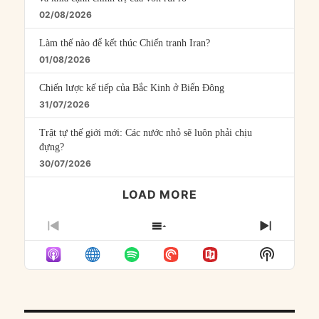
02/08/2026
Làm thế nào để kết thúc Chiến tranh Iran?
01/08/2026
Chiến lược kế tiếp của Bắc Kinh ở Biển Đông
31/07/2026
Trật tự thế giới mới: Các nước nhỏ sẽ luôn phải chịu
đựng?
30/07/2026
LOAD MORE
PREVIOUS
SHOW
NEXT
EPISODE
EPISODES
EPISO
Show
LIST
Podcast
Informat