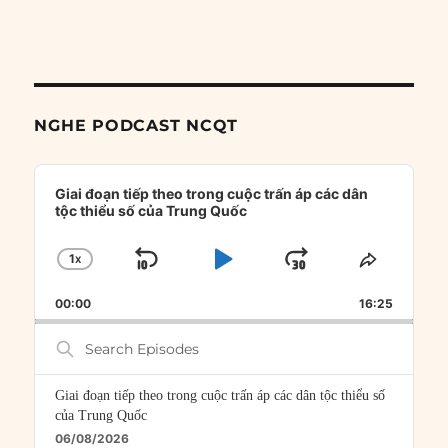
NGHE PODCAST NCQT
Audio
Player
Giai đoạn tiếp theo trong cuộc trấn áp các dân
tộc thiểu số của Trung Quốc
1
X
SKIP
PLAY
JUMP
CHANGE
SHARE
PLAYBACK
THIS
BACKWARD
PAUSE
FORWARD
00:00
RATE
16:25
EPISOD
Search
Episodes
Giai đoạn tiếp theo trong cuộc trấn áp các dân tộc thiểu số
của Trung Quốc
06/08/2026