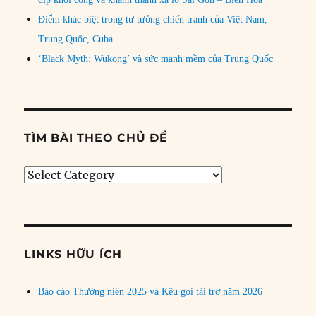
Điểm khác biệt trong tư tưởng chiến tranh của Việt Nam,
Trung Quốc, Cuba
‘Black Myth: Wukong’ và sức mạnh mềm của Trung Quốc
TÌM BÀI THEO CHỦ ĐỀ
Tìm
bài
theo
chủ
đề
LINKS HỮU ÍCH
Báo cáo Thường niên 2025 và Kêu gọi tài trợ năm 2026