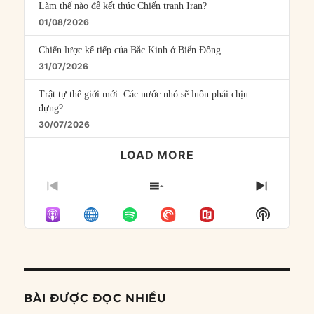
Làm thế nào để kết thúc Chiến tranh Iran?
01/08/2026
Chiến lược kế tiếp của Bắc Kinh ở Biển Đông
31/07/2026
Trật tự thế giới mới: Các nước nhỏ sẽ luôn phải chịu
đựng?
30/07/2026
LOAD MORE
PREVIOUS
SHOW
NEXT
EPISODE
EPISODES
EPISO
Show
LIST
Podcast
Informat
BÀI ĐƯỢC ĐỌC NHIỀU