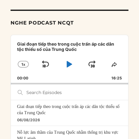
NGHE PODCAST NCQT
Audio
Player
Giai đoạn tiếp theo trong cuộc trấn áp các dân
tộc thiểu số của Trung Quốc
1
X
SKIP
PLAY
JUMP
CHANGE
SHARE
PLAYBACK
THIS
BACKWARD
PAUSE
FORWARD
00:00
RATE
16:25
EPISOD
Search
Episodes
Giai đoạn tiếp theo trong cuộc trấn áp các dân tộc thiểu số
của Trung Quốc
06/08/2026
Nỗ lực âm thầm của Trung Quốc nhằm thống trị khu vực
Mỹ Latinh