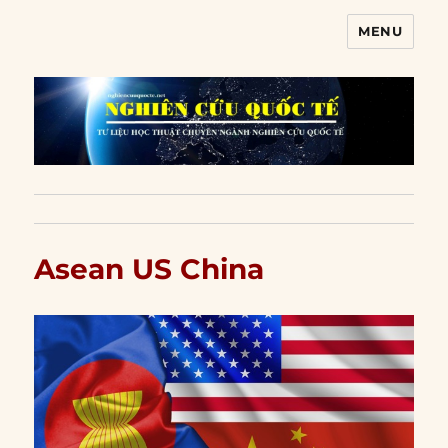
MENU
Nghiên cứu quốc tế
Asean US China