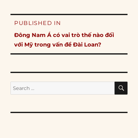
Post
PUBLISHED IN
navigation
Đông Nam Á có vai trò thế nào đối
với Mỹ trong vấn đề Đài Loan?
SE
Search
for: