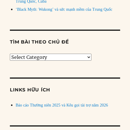
Trung Quốc, Cuba
‘Black Myth: Wukong’ và sức mạnh mềm của Trung Quốc
TÌM BÀI THEO CHỦ ĐỀ
Tìm
bài
theo
chủ
đề
LINKS HỮU ÍCH
Báo cáo Thường niên 2025 và Kêu gọi tài trợ năm 2026