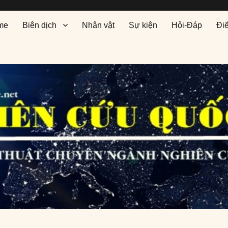
me
Biên dịch
Nhân vật
Sự kiện
Hỏi-Đáp
Đi