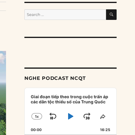
SEARCH
Search
for:
NGHE PODCAST NCQT
Audio
Player
Giai đoạn tiếp theo trong cuộc trấn áp
các dân tộc thiểu số của Trung Quốc
1
X
SKIP
PLAY
JUMP
CHANGE
SHARE
PLAYBACK
THIS
BACKWARD
PAUSE
FORWARD
00:00
RATE
16:25
EPISODE