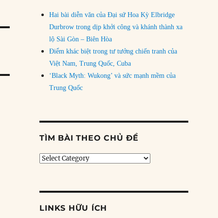
Hai bài diễn văn của Đại sứ Hoa Kỳ Elbridge
Durbrow trong dịp khởi công và khánh thành xa
lộ Sài Gòn – Biên Hòa
Điểm khác biệt trong tư tưởng chiến tranh của
Việt Nam, Trung Quốc, Cuba
‘Black Myth: Wukong’ và sức mạnh mềm của
Trung Quốc
TÌM BÀI THEO CHỦ ĐỀ
Tìm
bài
theo
chủ
đề
LINKS HỮU ÍCH