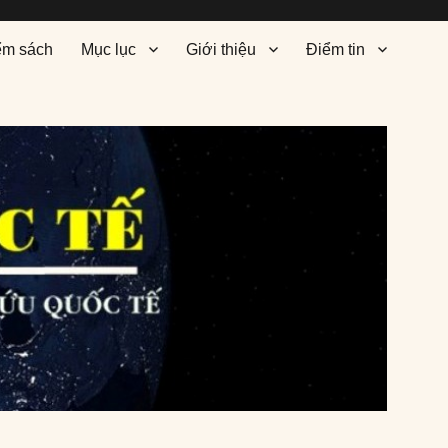
ểm sách
Mục lục
Giới thiệu
Điểm tin