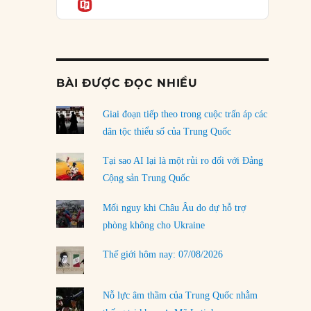
Informatio
04/08/2026
Điểm mù chiến lược của Trump tại Thái Bình
Dương
03/08/2026
BÀI ĐƯỢC ĐỌC NHIỀU
Đặt cược vào thất bại: Các quỹ đầu tư mạo
hiểm quốc gia và khía cạnh chính trị của vốn
rủi ro
Giai đoạn tiếp theo trong cuộc trấn áp các
02/08/2026
dân tộc thiểu số của Trung Quốc
Làm thế nào để kết thúc Chiến tranh Iran?
Tại sao AI lại là một rủi ro đối với Đảng
01/08/2026
Cộng sản Trung Quốc
Chiến lược kế tiếp của Bắc Kinh ở Biển Đông
Mối nguy khi Châu Âu do dự hỗ trợ
31/07/2026
phòng không cho Ukraine
Trật tự thế giới mới: Các nước nhỏ sẽ luôn
Thế giới hôm nay: 07/08/2026
phải chịu đựng?
30/07/2026
Nỗ lực âm thầm của Trung Quốc nhằm
LOAD MORE