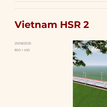
Vietnam HSR 2
Posted
25/08/2025
on
Full
800 × 450
size