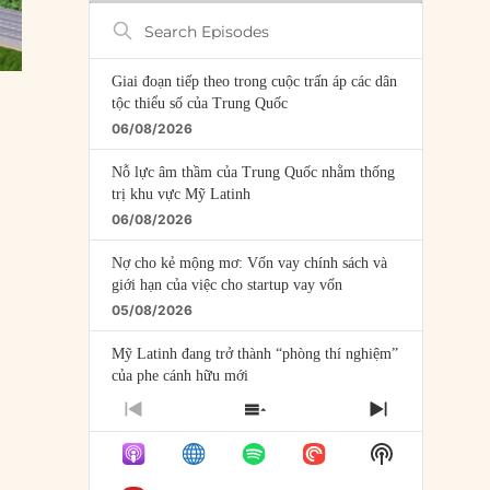
Search
Episodes
Giai đoạn tiếp theo trong cuộc trấn áp các dân
tộc thiểu số của Trung Quốc
06/08/2026
Nỗ lực âm thầm của Trung Quốc nhằm thống
trị khu vực Mỹ Latinh
06/08/2026
Nợ cho kẻ mộng mơ: Vốn vay chính sách và
giới hạn của việc cho startup vay vốn
05/08/2026
Mỹ Latinh đang trở thành “phòng thí nghiệm”
của phe cánh hữu mới
04/08/2026
PREVIOUS
SHOW
NEXT
EPISODE
EPISODES
EPISODE
Tại sao Trung Quốc phủ nhận cuộc gặp với
Show
LIST
Ngoại trưởng Nhật Bản?
Podcast