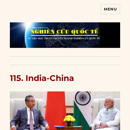
MENU
Nghiên cứu quốc tế
115. India-China