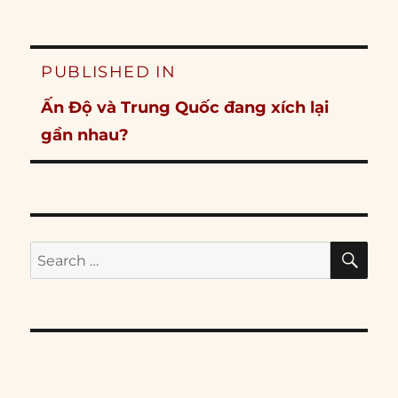
Post
PUBLISHED IN
navigation
Ấn Độ và Trung Quốc đang xích lại
gần nhau?
SE
Search
for: