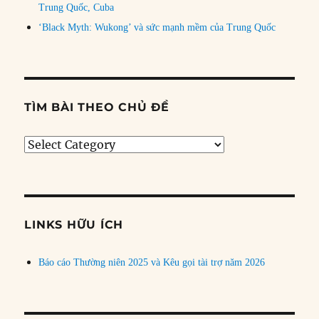
Trung Quốc, Cuba
‘Black Myth: Wukong’ và sức mạnh mềm của Trung Quốc
TÌM BÀI THEO CHỦ ĐỀ
Tìm
bài
theo
chủ
đề
LINKS HỮU ÍCH
Báo cáo Thường niên 2025 và Kêu gọi tài trợ năm 2026