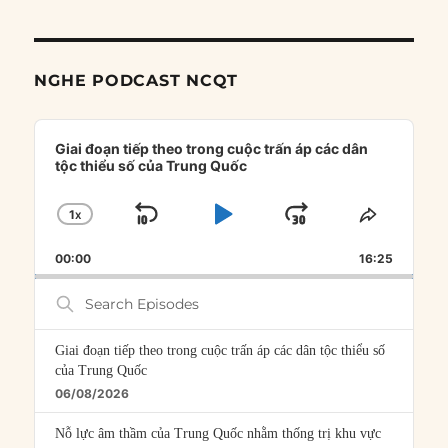
NGHE PODCAST NCQT
Audio
Player
Giai đoạn tiếp theo trong cuộc trấn áp các dân
tộc thiểu số của Trung Quốc
1
X
SKIP
PLAY
JUMP
CHANGE
SHARE
PLAYBACK
THIS
BACKWARD
PAUSE
FORWARD
00:00
RATE
16:25
EPISOD
Search
Episodes
Giai đoạn tiếp theo trong cuộc trấn áp các dân tộc thiểu số
của Trung Quốc
06/08/2026
Nỗ lực âm thầm của Trung Quốc nhằm thống trị khu vực