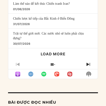
Làm thế nào để kết thúc Chiến tranh Iran?
01/08/2026
Chiến lược kế tiếp của Bắc Kinh ở Biển Đông
31/07/2026
Trật tự thế giới mới: Các nước nhỏ sẽ luôn phải chịu
đựng?
30/07/2026
LOAD MORE
PREVIOUS
SHOW
NEXT
EPISODE
EPISODES
EPISO
Show
LIST
Podcast
Informat
BÀI ĐƯỢC ĐỌC NHIỀU