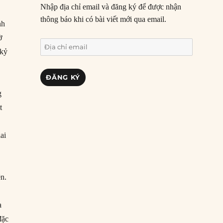
Nhập địa chỉ email và đăng ký để được nhận
thông báo khi có bài viết mới qua email.
nh
ờ
Địa
 kỷ
chỉ
email
ĐĂNG KÝ
g
t
ai
ên.
a
đặc