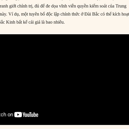
anh giới chính trị, đủ để đe dọa vĩnh viễn quyền kiểm soát của Trung
này. Ví dụ, một tuyên bố độc lập chính thức ở Đài Bắc có thể kích hoạ
c Kinh bất kể cái giá là bao nhiêu.