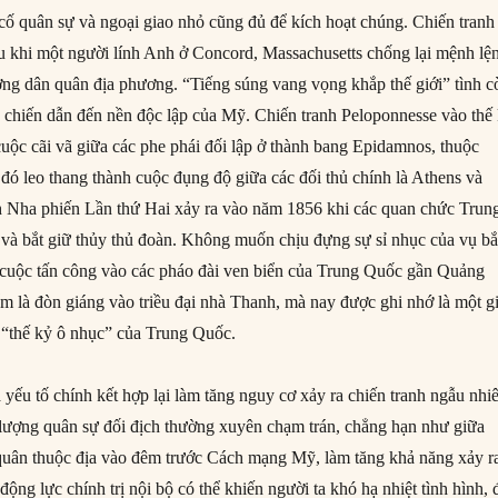
cố quân sự và ngoại giao nhỏ cũng đủ để kích hoạt chúng. Chiến tranh
 khi một người lính Anh ở Concord, Massachusetts chống lại mệnh lệ
ợng dân quân địa phương. “Tiếng súng vang vọng khắp thế giới” tình c
 chiến dẫn đến nền độc lập của Mỹ. Chiến tranh Peloponnesse vào thế
uộc cãi vã giữa các phe phái đối lập ở thành bang Epidamnos, thuộc
 đó leo thang thành cuộc đụng độ giữa các đối thủ chính là Athens và
h Nha phiến Lần thứ Hai xảy ra vào năm 1856 khi các quan chức Trun
và bắt giữ thủy thủ đoàn. Không muốn chịu đựng sự sỉ nhục của vụ bắ
 cuộc tấn công vào các pháo đài ven biển của Trung Quốc gần Quảng
ểm là đòn giáng vào triều đại nhà Thanh, mà nay được ghi nhớ là một gi
 “thế kỷ ô nhục” của Trung Quốc.
 yếu tố chính kết hợp lại làm tăng nguy cơ xảy ra chiến tranh ngẫu nhi
c lượng quân sự đối địch thường xuyên chạm trán, chẳng hạn như giữa
quân thuộc địa vào đêm trước Cách mạng Mỹ, làm tăng khả năng xảy r
động lực chính trị nội bộ có thể khiến người ta khó hạ nhiệt tình hình, 