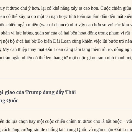
uy ít được chú ý hơn, lại có khả năng xảy ra cao hơn. Cuộc chiến giữa
n có thể xảy ra do một tai nạn hoặc tính toán sai lầm dẫn đến mất kiể
cuộc chiến ngẫu nhiên (war of chance) như vậy cao hơn so với các khu 
t phần vì lực lượng quân sự của cả hai bên hoạt động trong phạm vi rất
rị nội bộ ở cả hai bờ Eo biển Đài Loan cũng khiến việc lùi bước trở nê
 Mỹ can thiệp thay mặt Đài Loan càng làm tăng thêm rủi ro, đồng ngh
m trán ngẫu nhiên có thể leo thang từ một cuộc giao tranh nhỏ thành mộ
ại giao của Trump đang đẩy Thái
ung Quốc
ến do lựa chọn hay một cuộc chiến chính trị được cho là bắt buộc – vố
g cách tăng cường răn đe chống lại Trung Quốc và ngăn chặn Đài Loa