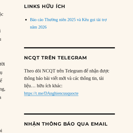
đề
LINKS HỮU ÍCH
ộc
Báo cáo Thường niên 2025 và Kêu gọi tài trợ
năm 2026
i
u
.
NCQT TRÊN TELEGRAM
ười
Theo dõi NCQT trên Telegram để nhận được
dụ
thông báo bài viết mới và các thông tin, tài
Đế
liệu… hữu ích khác:
ng,
https://t.me/DAnghiencuuquocte
a
NHẬN THÔNG BÁO QUA EMAIL
òi