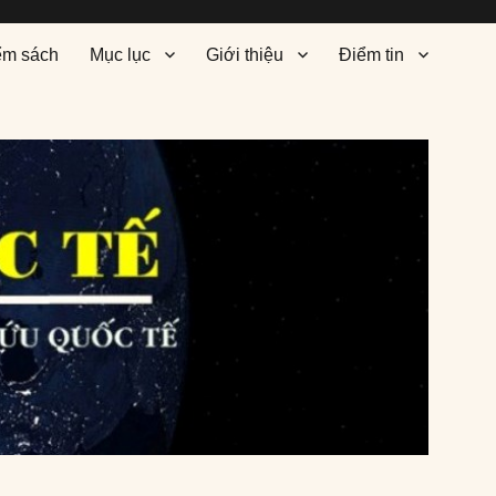
ểm sách
Mục lục
Giới thiệu
Điểm tin