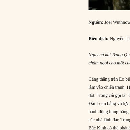
Nguồn:
Joel Wuthnow
Biên dịch:
Nguyễn Th
Ngay cả khi Trung Quố
châm ngòi cho một cu
Căng thẳng trên Eo bi
lâm vào chiến tranh. 
đột. Trong cái gọi là 
Đài Loan bằng vũ lực s
hành động hung hăng 
các nhà lãnh đạo Trung
Bắc Kinh có thể phát đ