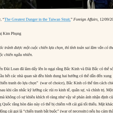
, “
The Greatest Danger in the Taiwan Strait,
”
Foreign Affairs,
12/09/2
ị Kim Phụng
c tránh được một cuộc chiến lựa chọn, thì tính toán sai lầm vẫn có th
ộc chiến ngẫu nhiên.
ển Đài Loan đã làm dấy lên lo ngại rằng Bắc Kinh và Đài Bắc có thể 
Hầu hết các nhà quan sát đều hình dung hai hướng có thể dẫn đến xung
“chiến tranh do lựa chọn” (war of choice), Bắc Kinh có thể tìm cách ch
au khi cân nhắc kỹ lưỡng các rủi ro kinh tế, quân sự, và chính trị. Một
mà không có sự khiêu khích rõ ràng như vậy sẽ phản ánh nhận định c
 Quốc rằng hòn đảo này có thể bị chiếm với cái giá tối thiểu. Mặt khác
ộng cái gọi là “chiến tranh bắt buộc” (war of necessity) nếu họ cảm th