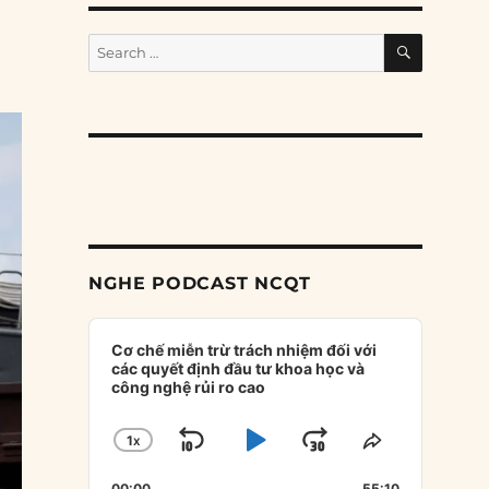
SEARCH
Search
for:
NGHE PODCAST NCQT
Audio
Player
Cơ chế miễn trừ trách nhiệm đối với
các quyết định đầu tư khoa học và
công nghệ rủi ro cao
1
X
SKIP
PLAY
JUMP
CHANGE
SHARE
PLAYBACK
THIS
BACKWARD
PAUSE
FORWARD
00:00
55:10