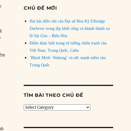
y
CHỦ ĐỀ MỚI
Hai bài diễn văn của Đại sứ Hoa Kỳ Elbridge
Durbrow trong dịp khởi công và khánh thành xa
g
lộ Sài Gòn – Biên Hòa
ơ
Điểm khác biệt trong tư tưởng chiến tranh của
Việt Nam, Trung Quốc, Cuba
iềm
‘Black Myth: Wukong’ và sức mạnh mềm của
Trung Quốc
TÌM BÀI THEO CHỦ ĐỀ
Tìm
bài
theo
chủ
nh