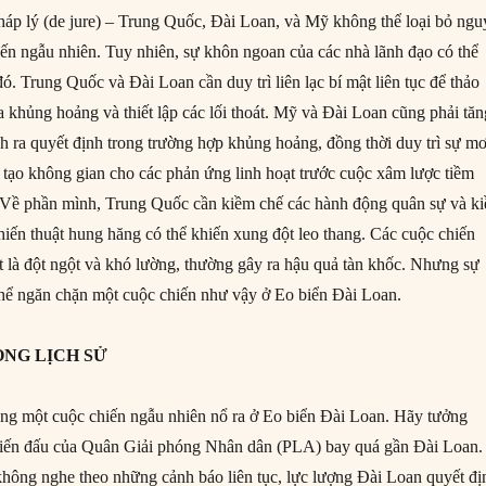
pháp lý (de jure) – Trung Quốc, Đài Loan, và Mỹ không thể loại bỏ ngu
iến ngẫu nhiên. Tuy nhiên, sự khôn ngoan của các nhà lãnh đạo có thể
ó. Trung Quốc và Đài Loan cần duy trì liên lạc bí mật liên tục để thảo
a khủng hoảng và thiết lập các lối thoát. Mỹ và Đài Loan cũng phải tăn
ch ra quyết định trong trường hợp khủng hoảng, đồng thời duy trì sự m
 tạo không gian cho các phản ứng linh hoạt trước cuộc xâm lược tiềm
 Về phần mình, Trung Quốc cần kiềm chế các hành động quân sự và k
hiến thuật hung hăng có thể khiến xung đột leo thang. Các cuộc chiến
t là đột ngột và khó lường, thường gây ra hậu quả tàn khốc. Nhưng sự
thể ngăn chặn một cuộc chiến như vậy ở Eo biển Đài Loan.
ONG LỊCH SỬ
ng một cuộc chiến ngẫu nhiên nổ ra ở Eo biển Đài Loan. Hãy tưởng
iến đấu của Quân Giải phóng Nhân dân (PLA) bay quá gần Đài Loan.
hông nghe theo những cảnh báo liên tục, lực lượng Đài Loan quyết đị