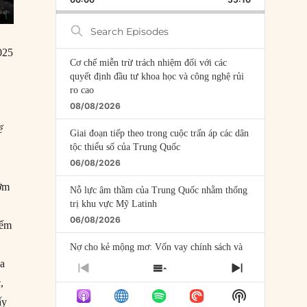
RATE
EPISODE
Search
Episodes
025
Cơ chế miễn trừ trách nhiệm đối với các
quyết định đầu tư khoa học và công nghệ rủi
ro cao
08/08/2026
ể
Giai đoạn tiếp theo trong cuộc trấn áp các dân
tộc thiểu số của Trung Quốc
06/08/2026
sớm
Nỗ lực âm thầm của Trung Quốc nhằm thống
trị khu vực Mỹ Latinh
06/08/2026
iếm
Nợ cho kẻ mộng mơ: Vốn vay chính sách và
giới hạn của việc cho startup vay vốn
ủa
PREVIOUS
SHOW
NEXT
05/08/2026
,
EPISODE
EPISODES
EPISODE
Show
LIST
ấy
Mỹ Latinh đang trở thành “phòng thí nghiệm”