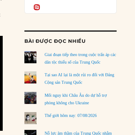
Podcast
của phe cánh hữu mới
Informatio
04/08/2026
t
Tại sao Trung Quốc phủ nhận cuộc gặp với
Ngoại trưởng Nhật Bản?
04/08/2026
BÀI ĐƯỢC ĐỌC NHIỀU
Điểm mù chiến lược của Trump tại Thái Bình
Dương
Giai đoạn tiếp theo trong cuộc trấn áp các
03/08/2026
dân tộc thiểu số của Trung Quốc
Đặt cược vào thất bại: Các quỹ đầu tư mạo
Tại sao AI lại là một rủi ro đối với Đảng
hiểm quốc gia và khía cạnh chính trị của vốn
Cộng sản Trung Quốc
rủi ro
02/08/2026
Mối nguy khi Châu Âu do dự hỗ trợ
phòng không cho Ukraine
Làm thế nào để kết thúc Chiến tranh Iran?
01/08/2026
Thế giới hôm nay: 07/08/2026
Chiến lược kế tiếp của Bắc Kinh ở Biển Đông
31/07/2026
Nỗ lực âm thầm của Trung Quốc nhằm