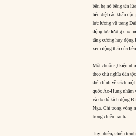
bắn hạ nó bằng tên lửa
tiêu diệt các khẩu đội
lực lượng vũ trang Đà
động lực lượng cho mộ
tăng cường huy động l
xem động thái của bên
Một chuỗi sự kiện như 
theo chủ nghĩa dân tộ
điển hình về cách một
quốc Áo-Hung nhắm và
và do đó kích động Đ
Nga. Chỉ trong vòng m
trong chiến tranh.
Tuy nhiên, chiến tran