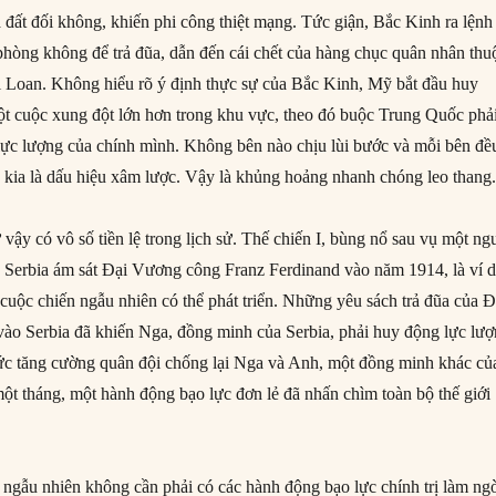
 đất đối không, khiến phi công thiệt mạng. Tức giận, Bắc Kinh ra lệnh
 phòng không để trả đũa, dẫn đến cái chết của hàng chục quân nhân thu
i Loan. Không hiểu rõ ý định thực sự của Bắc Kinh, Mỹ bắt đầu huy
t cuộc xung đột lớn hơn trong khu vực, theo đó buộc Trung Quốc phả
ực lượng của chính mình. Không bên nào chịu lùi bước và mỗi bên đề
 kia là dấu hiệu xâm lược. Vậy là khủng hoảng nhanh chóng leo thang
vậy có vô số tiền lệ trong lịch sử. Thế chiến I, bùng nổ sau vụ một ng
c Serbia ám sát Đại Vương công Franz Ferdinand vào năm 1914, là ví 
 cuộc chiến ngẫu nhiên có thể phát triển. Những yêu sách trả đũa của 
o Serbia đã khiến Nga, đồng minh của Serbia, phải huy động lực lượ
ức tăng cường quân đội chống lại Nga và Anh, một đồng minh khác củ
ột tháng, một hành động bạo lực đơn lẻ đã nhấn chìm toàn bộ thế giới
h ngẫu nhiên không cần phải có các hành động bạo lực chính trị làm ng