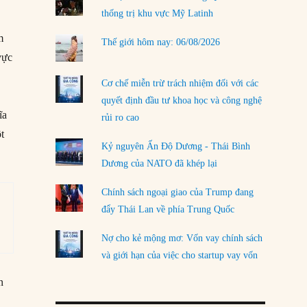
thống trị khu vực Mỹ Latinh
LOAD MORE
m
Thế giới hôm nay: 06/08/2026
vực
Cơ chế miễn trừ trách nhiệm đối với các
n
quyết định đầu tư khoa học và công nghệ
ĩa
rủi ro cao
t
Kỷ nguyên Ấn Độ Dương - Thái Bình
Dương của NATO đã khép lại
Chính sách ngoại giao của Trump đang
đẩy Thái Lan về phía Trung Quốc
Nợ cho kẻ mộng mơ: Vốn vay chính sách
và giới hạn của việc cho startup vay vốn
n
n