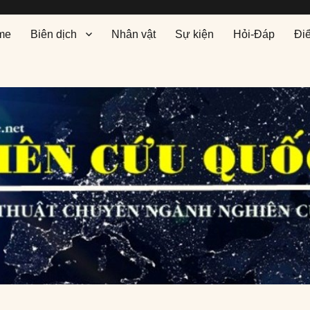
me
Biên dịch
Nhân vật
Sự kiện
Hỏi-Đáp
Đi