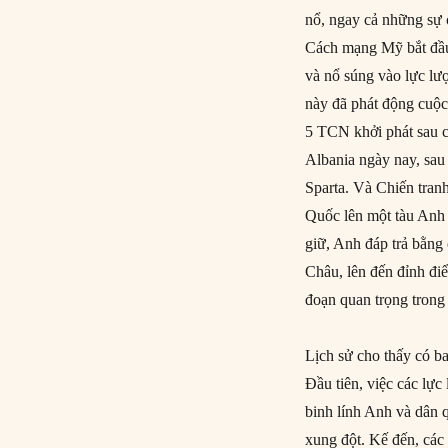
nổ, ngay cả những sự 
Cách mạng Mỹ bắt đầu
và nổ súng vào lực lư
này đã phát động cuộc
5 TCN khởi phát sau c
Albania ngày nay, sau
Sparta. Và Chiến tran
Quốc lên một tàu Anh 
giữ, Anh đáp trả bằng
Châu, lên đến đỉnh đi
đoạn quan trọng trong
Lịch sử cho thấy có ba
Đầu tiên, việc các lự
binh lính Anh và dân 
xung đột. Kế đến, các 