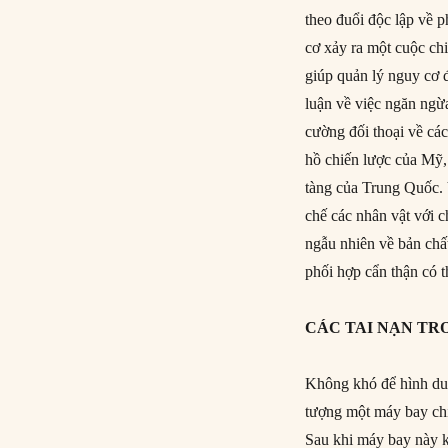
theo đuổi độc lập về 
cơ xảy ra một cuộc ch
giúp quản lý nguy cơ đ
luận về việc ngăn ngừ
cường đối thoại về cá
hồ chiến lược của Mỹ,
tàng của Trung Quốc.
chế các nhân vật với c
ngẫu nhiên về bản chấ
phối hợp cẩn thận có 
CÁC TAI NẠN TR
Không khó để hình du
tượng một máy bay ch
Sau khi máy bay này k