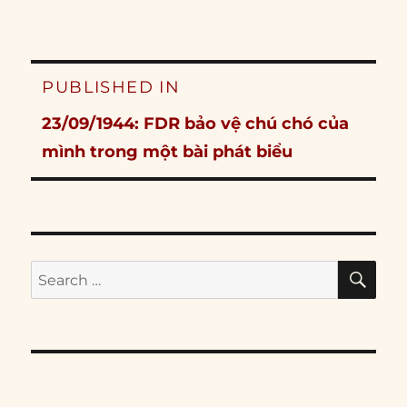
Post
PUBLISHED IN
navigation
23/09/1944: FDR bảo vệ chú chó của
mình trong một bài phát biểu
SE
Search
for: