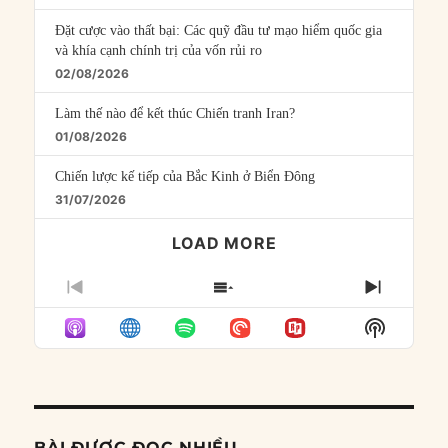
Đặt cược vào thất bại: Các quỹ đầu tư mạo hiểm quốc gia
và khía cạnh chính trị của vốn rủi ro
02/08/2026
Làm thế nào để kết thúc Chiến tranh Iran?
01/08/2026
Chiến lược kế tiếp của Bắc Kinh ở Biển Đông
31/07/2026
LOAD MORE
PREVIOUS
SHOW
NEXT
EPISODE
EPISODES
EPISO
Show
LIST
Podcast
Informat
BÀI ĐƯỢC ĐỌC NHIỀU