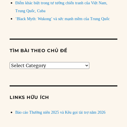
Điểm khác biệt trong tư tưởng chiến tranh của Việt Nam,
Trung Quốc, Cuba
‘Black Myth: Wukong’ và sức mạnh mềm của Trung Quốc
TÌM BÀI THEO CHỦ ĐỀ
Tìm
bài
theo
chủ
đề
LINKS HỮU ÍCH
Báo cáo Thường niên 2025 và Kêu gọi tài trợ năm 2026