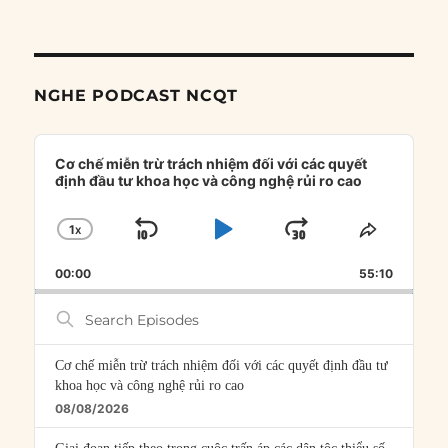
NGHE PODCAST NCQT
Audio
Player
Cơ chế miễn trừ trách nhiệm đối với các quyết
định đầu tư khoa học và công nghệ rủi ro cao
1
X
SKIP
PLAY
JUMP
CHANGE
SHARE
PLAYBACK
THIS
BACKWARD
PAUSE
FORWARD
00:00
RATE
55:10
EPISOD
Search
Episodes
Cơ chế miễn trừ trách nhiệm đối với các quyết định đầu tư
khoa học và công nghệ rủi ro cao
08/08/2026