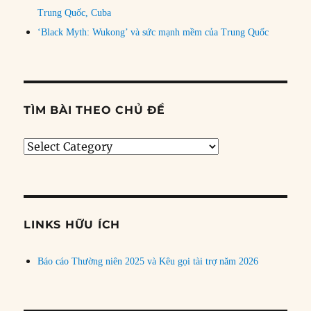
Trung Quốc, Cuba
‘Black Myth: Wukong’ và sức mạnh mềm của Trung Quốc
TÌM BÀI THEO CHỦ ĐỀ
Tìm
bài
theo
chủ
đề
LINKS HỮU ÍCH
Báo cáo Thường niên 2025 và Kêu gọi tài trợ năm 2026