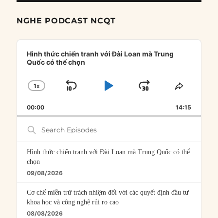
NGHE PODCAST NCQT
Audio
Player
Hình thức chiến tranh với Đài Loan mà Trung
Quốc có thể chọn
1
X
SKIP
PLAY
JUMP
CHANGE
SHARE
PLAYBACK
THIS
BACKWARD
PAUSE
FORWARD
00:00
RATE
14:15
EPISOD
Search
Episodes
Hình thức chiến tranh với Đài Loan mà Trung Quốc có thể
chọn
09/08/2026
Cơ chế miễn trừ trách nhiệm đối với các quyết định đầu tư
khoa học và công nghệ rủi ro cao
08/08/2026