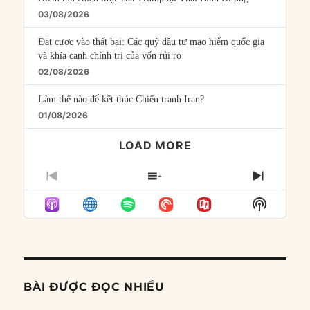
03/08/2026
Đặt cược vào thất bại: Các quỹ đầu tư mạo hiểm quốc gia
và khía cạnh chính trị của vốn rủi ro
02/08/2026
Làm thế nào để kết thúc Chiến tranh Iran?
01/08/2026
LOAD MORE
PREVIOUS
SHOW
NEXT
EPISODE
EPISODES
EPISO
Show
LIST
Podcast
Informat
BÀI ĐƯỢC ĐỌC NHIỀU