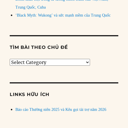
Trung Quốc, Cuba
‘Black Myth: Wukong’ và sức mạnh mềm của Trung Quốc
TÌM BÀI THEO CHỦ ĐỀ
Tìm
bài
theo
chủ
đề
LINKS HỮU ÍCH
Báo cáo Thường niên 2025 và Kêu gọi tài trợ năm 2026