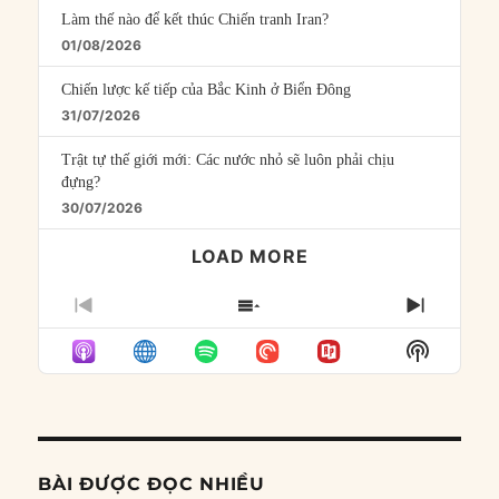
Làm thế nào để kết thúc Chiến tranh Iran?
01/08/2026
Chiến lược kế tiếp của Bắc Kinh ở Biển Đông
31/07/2026
Trật tự thế giới mới: Các nước nhỏ sẽ luôn phải chịu
đựng?
30/07/2026
LOAD MORE
PREVIOUS
SHOW
NEXT
EPISODE
EPISODES
EPISO
Show
LIST
Podcast
Informat
BÀI ĐƯỢC ĐỌC NHIỀU