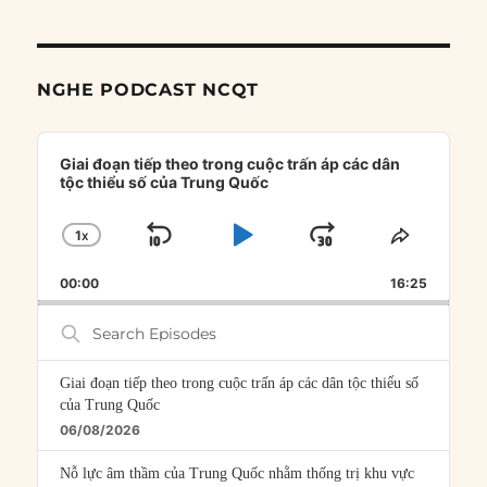
NGHE PODCAST NCQT
Audio
Player
Giai đoạn tiếp theo trong cuộc trấn áp các dân
tộc thiểu số của Trung Quốc
1
X
SKIP
PLAY
JUMP
CHANGE
SHARE
PLAYBACK
THIS
BACKWARD
PAUSE
FORWARD
00:00
RATE
16:25
EPISOD
Search
Episodes
Giai đoạn tiếp theo trong cuộc trấn áp các dân tộc thiểu số
của Trung Quốc
06/08/2026
Nỗ lực âm thầm của Trung Quốc nhằm thống trị khu vực