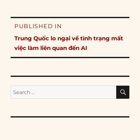
Post
PUBLISHED IN
navigation
Trung Quốc lo ngại về tình trạng mất
việc làm liên quan đến AI
SE
Search
for: