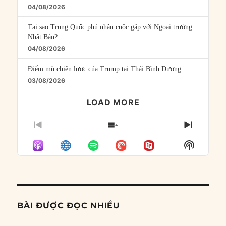
04/08/2026
Tại sao Trung Quốc phủ nhận cuộc gặp với Ngoại trưởng
Nhật Bản?
04/08/2026
Điểm mù chiến lược của Trump tại Thái Bình Dương
03/08/2026
LOAD MORE
PREVIOUS
SHOW
NEXT
EPISODE
EPISODES
EPISO
Show
LIST
Podcast
Informat
BÀI ĐƯỢC ĐỌC NHIỀU