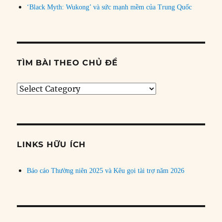
‘Black Myth: Wukong’ và sức mạnh mềm của Trung Quốc
TÌM BÀI THEO CHỦ ĐỀ
Tìm
bài
theo
chủ
đề
LINKS HỮU ÍCH
Báo cáo Thường niên 2025 và Kêu gọi tài trợ năm 2026