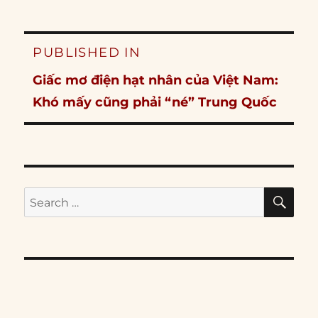
Post
PUBLISHED IN
navigation
Giấc mơ điện hạt nhân của Việt Nam:
Khó mấy cũng phải “né” Trung Quốc
SE
Search
for: