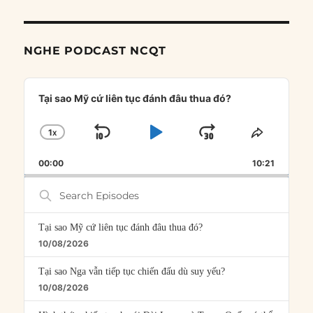
NGHE PODCAST NCQT
Audio
Player
Tại sao Mỹ cứ liên tục đánh đâu thua đó?
1
X
SKIP
PLAY
JUMP
CHANGE
SHARE
PLAYBACK
THIS
BACKWARD
PAUSE
FORWARD
00:00
RATE
10:21
EPISOD
Search
Episodes
Tại sao Mỹ cứ liên tục đánh đâu thua đó?
10/08/2026
Tại sao Nga vẫn tiếp tục chiến đấu dù suy yếu?
10/08/2026