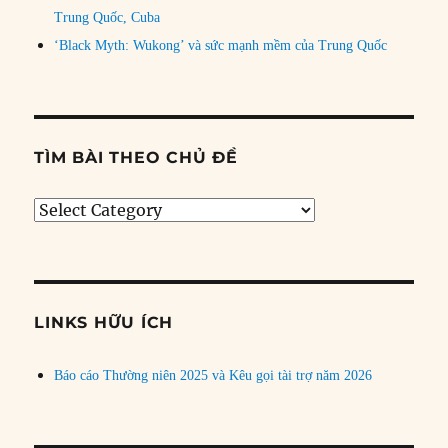
Trung Quốc, Cuba
‘Black Myth: Wukong’ và sức mạnh mềm của Trung Quốc
TÌM BÀI THEO CHỦ ĐỀ
Tìm
bài
theo
chủ
đề
LINKS HỮU ÍCH
Báo cáo Thường niên 2025 và Kêu gọi tài trợ năm 2026