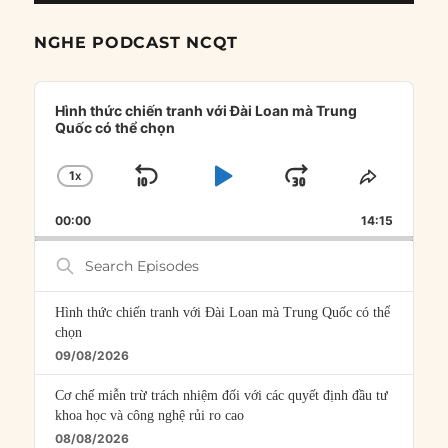
NGHE PODCAST NCQT
Audio
Player
Hình thức chiến tranh với Đài Loan mà Trung
Quốc có thể chọn
1
X
SKIP
PLAY
JUMP
CHANGE
SHARE
PLAYBACK
THIS
BACKWARD
PAUSE
FORWARD
00:00
RATE
14:15
EPISOD
Search
Episodes
Hình thức chiến tranh với Đài Loan mà Trung Quốc có thể
chọn
09/08/2026
Cơ chế miễn trừ trách nhiệm đối với các quyết định đầu tư
khoa học và công nghệ rủi ro cao
08/08/2026