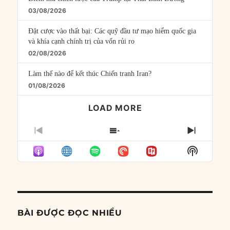
03/08/2026
Đặt cược vào thất bại: Các quỹ đầu tư mạo hiểm quốc gia
và khía cạnh chính trị của vốn rủi ro
02/08/2026
Làm thế nào để kết thúc Chiến tranh Iran?
01/08/2026
LOAD MORE
PREVIOUS
SHOW
NEXT
EPISODE
EPISODES
EPISO
Show
LIST
Podcast
Informat
BÀI ĐƯỢC ĐỌC NHIỀU