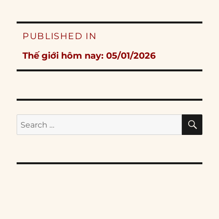
Post
PUBLISHED IN
navigation
Thế giới hôm nay: 05/01/2026
SE
Search
for: