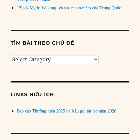
‘Black Myth: Wukong’ và sức mạnh mềm của Trung Quốc
TÌM BÀI THEO CHỦ ĐỀ
Tìm
bài
theo
chủ
đề
LINKS HỮU ÍCH
Báo cáo Thường niên 2025 và Kêu gọi tài trợ năm 2026