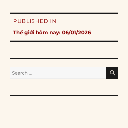
Post
PUBLISHED IN
navigation
Thế giới hôm nay: 06/01/2026
SE
Search
for: