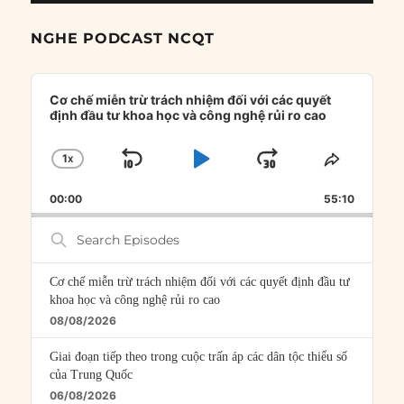
NGHE PODCAST NCQT
Audio
Player
Cơ chế miễn trừ trách nhiệm đối với các quyết
định đầu tư khoa học và công nghệ rủi ro cao
1
X
SKIP
PLAY
JUMP
CHANGE
SHARE
PLAYBACK
THIS
BACKWARD
PAUSE
FORWARD
00:00
RATE
55:10
EPISOD
Search
Episodes
Cơ chế miễn trừ trách nhiệm đối với các quyết định đầu tư
khoa học và công nghệ rủi ro cao
08/08/2026
Giai đoạn tiếp theo trong cuộc trấn áp các dân tộc thiểu số
của Trung Quốc
06/08/2026