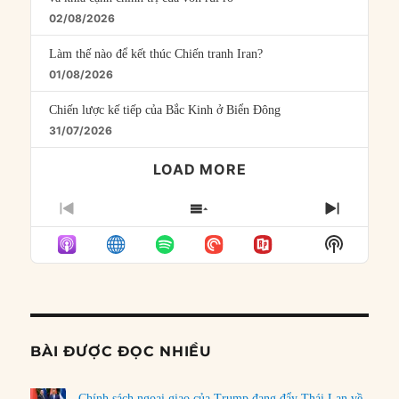
02/08/2026
Làm thế nào để kết thúc Chiến tranh Iran?
01/08/2026
Chiến lược kế tiếp của Bắc Kinh ở Biển Đông
31/07/2026
LOAD MORE
PREVIOUS
SHOW
NEXT
EPISODE
EPISODES
EPISO
Show
LIST
Podcast
Informat
BÀI ĐƯỢC ĐỌC NHIỀU
Chính sách ngoại giao của Trump đang đẩy Thái Lan về