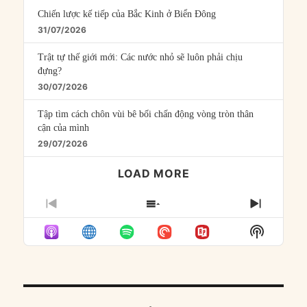
Chiến lược kế tiếp của Bắc Kinh ở Biển Đông
31/07/2026
Trật tự thế giới mới: Các nước nhỏ sẽ luôn phải chịu
đựng?
30/07/2026
Tập tìm cách chôn vùi bê bối chấn động vòng tròn thân
cận của mình
29/07/2026
LOAD MORE
PREVIOUS
SHOW
NEXT
EPISODE
EPISODES
EPISO
Show
LIST
Podcast
Informat