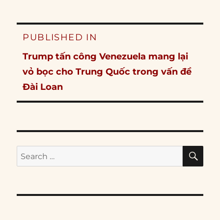
Post
PUBLISHED IN
navigation
Trump tấn công Venezuela mang lại
vỏ bọc cho Trung Quốc trong vấn đề
Đài Loan
SE
Search
for: