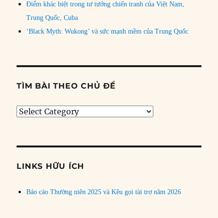
Điểm khác biệt trong tư tưởng chiến tranh của Việt Nam,
Trung Quốc, Cuba
‘Black Myth: Wukong’ và sức mạnh mềm của Trung Quốc
TÌM BÀI THEO CHỦ ĐỀ
Tìm
bài
theo
chủ
đề
LINKS HỮU ÍCH
Báo cáo Thường niên 2025 và Kêu gọi tài trợ năm 2026