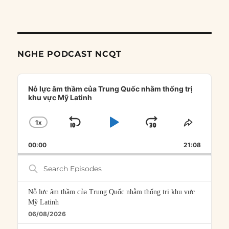
NGHE PODCAST NCQT
Audio
Player
Nỗ lực âm thầm của Trung Quốc nhằm thống trị
khu vực Mỹ Latinh
1
X
SKIP
PLAY
JUMP
CHANGE
SHARE
PLAYBACK
THIS
BACKWARD
PAUSE
FORWARD
00:00
RATE
21:08
EPISOD
Search
Episodes
Nỗ lực âm thầm của Trung Quốc nhằm thống trị khu vực
Mỹ Latinh
06/08/2026