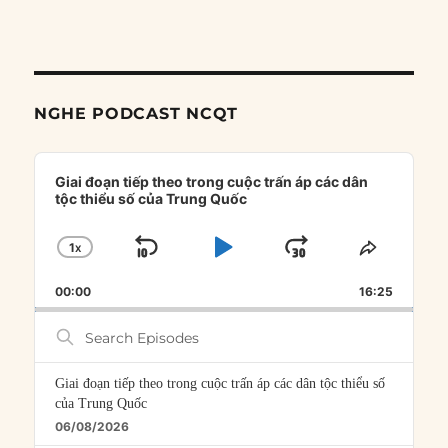
NGHE PODCAST NCQT
Audio
Player
Giai đoạn tiếp theo trong cuộc trấn áp các dân
tộc thiểu số của Trung Quốc
1
X
SKIP
PLAY
JUMP
CHANGE
SHARE
PLAYBACK
THIS
BACKWARD
PAUSE
FORWARD
00:00
RATE
16:25
EPISOD
Search
Episodes
Giai đoạn tiếp theo trong cuộc trấn áp các dân tộc thiểu số
của Trung Quốc
06/08/2026