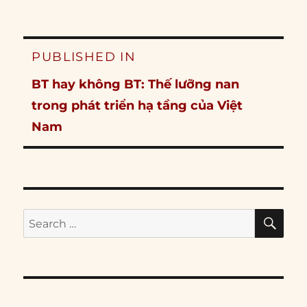
Post
PUBLISHED IN
navigation
BT hay không BT: Thế lưỡng nan
trong phát triển hạ tầng của Việt
Nam
SE
Search
for: