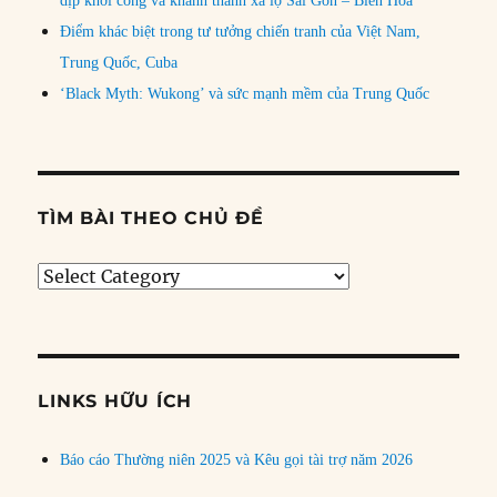
dịp khởi công và khánh thành xa lộ Sài Gòn – Biên Hòa
Điểm khác biệt trong tư tưởng chiến tranh của Việt Nam,
Trung Quốc, Cuba
‘Black Myth: Wukong’ và sức mạnh mềm của Trung Quốc
TÌM BÀI THEO CHỦ ĐỀ
Tìm
bài
theo
chủ
đề
LINKS HỮU ÍCH
Báo cáo Thường niên 2025 và Kêu gọi tài trợ năm 2026