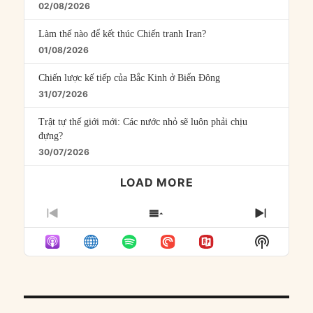
02/08/2026
Làm thế nào để kết thúc Chiến tranh Iran?
01/08/2026
Chiến lược kế tiếp của Bắc Kinh ở Biển Đông
31/07/2026
Trật tự thế giới mới: Các nước nhỏ sẽ luôn phải chịu
đựng?
30/07/2026
LOAD MORE
PREVIOUS
SHOW
NEXT
EPISODE
EPISODES
EPISO
Show
LIST
Podcast
Informat