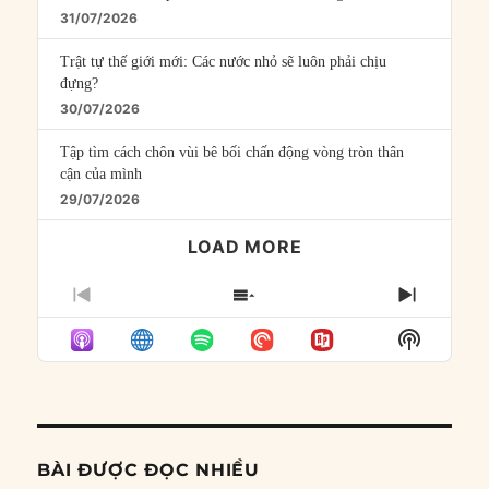
31/07/2026
Trật tự thế giới mới: Các nước nhỏ sẽ luôn phải chịu
đựng?
30/07/2026
Tập tìm cách chôn vùi bê bối chấn động vòng tròn thân
cận của mình
29/07/2026
LOAD MORE
PREVIOUS
SHOW
NEXT
EPISODE
EPISODES
EPISO
Show
LIST
Podcast
Informat
BÀI ĐƯỢC ĐỌC NHIỀU