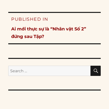
Post
PUBLISHED IN
navigation
Ai mới thực sự là “Nhân vật Số 2”
đứng sau Tập?
SE
Search
for: