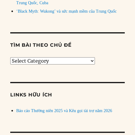
Trung Quốc, Cuba
‘Black Myth: Wukong’ và sức mạnh mềm của Trung Quốc
TÌM BÀI THEO CHỦ ĐỀ
Tìm
bài
theo
chủ
đề
LINKS HỮU ÍCH
Báo cáo Thường niên 2025 và Kêu gọi tài trợ năm 2026