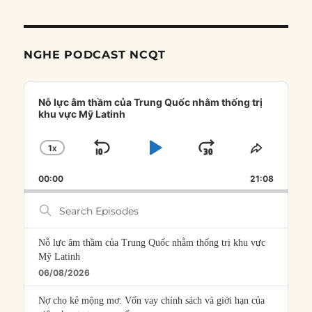
NGHE PODCAST NCQT
Audio
Player
Nỗ lực âm thầm của Trung Quốc nhằm thống trị
khu vực Mỹ Latinh
1
X
SKIP
PLAY
JUMP
CHANGE
SHARE
PLAYBACK
THIS
BACKWARD
PAUSE
FORWARD
00:00
RATE
21:08
EPISOD
Search
Episodes
Nỗ lực âm thầm của Trung Quốc nhằm thống trị khu vực
Mỹ Latinh
06/08/2026
Nợ cho kẻ mộng mơ: Vốn vay chính sách và giới hạn của