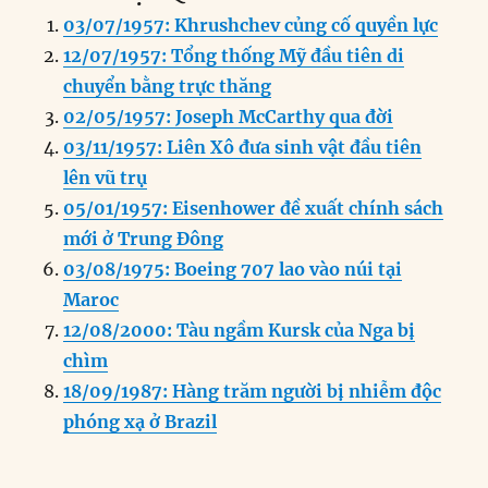
c
k
ai
ss
at
e
n
a
03/07/1957: Khrushchev củng cố quyền lực
e
e
l
e
s
g
t
re
12/07/1957: Tổng thống Mỹ đầu tiên di
b
d
n
A
r
chuyển bằng trực thăng
o
I
g
p
a
02/05/1957: Joseph McCarthy qua đời
o
n
er
p
m
03/11/1957: Liên Xô đưa sinh vật đầu tiên
k
lên vũ trụ
05/01/1957: Eisenhower đề xuất chính sách
mới ở Trung Đông
03/08/1975: Boeing 707 lao vào núi tại
Maroc
12/08/2000: Tàu ngầm Kursk của Nga bị
chìm
18/09/1987: Hàng trăm người bị nhiễm độc
phóng xạ ở Brazil