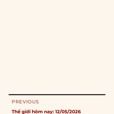
Post
PREVIOUS
navigation
Previous
Thế giới hôm nay: 12/05/2026