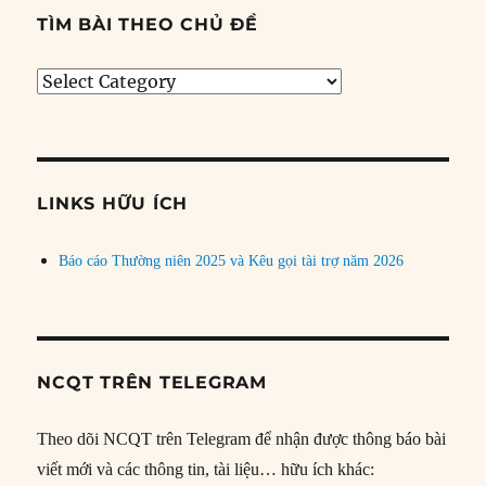
TÌM BÀI THEO CHỦ ĐỀ
Tìm
bài
theo
chủ
đề
LINKS HỮU ÍCH
Báo cáo Thường niên 2025 và Kêu gọi tài trợ năm 2026
NCQT TRÊN TELEGRAM
Theo dõi NCQT trên Telegram để nhận được thông báo bài
viết mới và các thông tin, tài liệu… hữu ích khác: