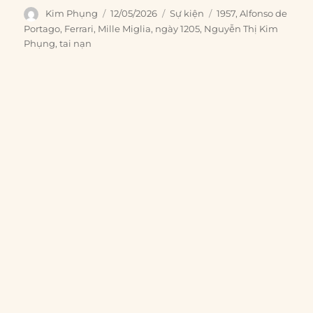
Author
Posted
Categories
Tags
Kim Phụng
12/05/2026
Sự kiện
1957
,
Alfonso de
on
Portago
,
Ferrari
,
Mille Miglia
,
ngày 1205
,
Nguyễn Thị Kim
Phụng
,
tai nạn