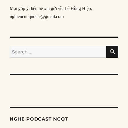
Mọi góp ý, liên hệ xin gửi về: Lê Hồng Hiệp,
nghiencuuquocte@gmail.com
SE
Search
for:
NGHE PODCAST NCQT