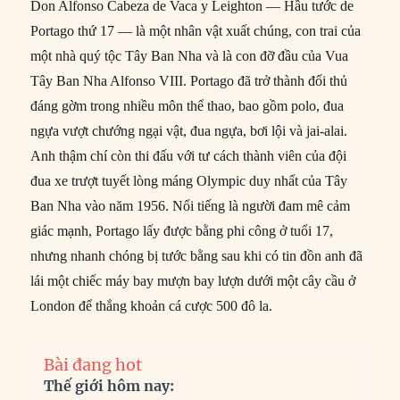
Don Alfonso Cabeza de Vaca y Leighton — Hầu tước de
Portago thứ 17 — là một nhân vật xuất chúng, con trai của
một nhà quý tộc Tây Ban Nha và là con đỡ đầu của Vua
Tây Ban Nha Alfonso VIII. Portago đã trở thành đối thủ
đáng gờm trong nhiều môn thể thao, bao gồm polo, đua
ngựa vượt chướng ngại vật, đua ngựa, bơi lội và jai-alai.
Anh thậm chí còn thi đấu với tư cách thành viên của đội
đua xe trượt tuyết lòng máng Olympic duy nhất của Tây
Ban Nha vào năm 1956. Nổi tiếng là người đam mê cảm
giác mạnh, Portago lấy được bằng phi công ở tuổi 17,
nhưng nhanh chóng bị tước bằng sau khi có tin đồn anh đã
lái một chiếc máy bay mượn bay lượn dưới một cây cầu ở
London để thắng khoản cá cược 500 đô la.
Bài đang hot
Thế giới hôm nay: