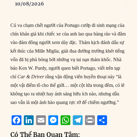
10/08/2026
Cú va chạm chết người của Portago cướp đi sinh mạng của
chín khán giả khi chiếc xe của anh lao qua hàng rào và đâm
vào đám đông người xem dày đặc. Thảm kịch đánh dấu sự
kết thúc của Mille Miglia, giải đua đường trường khét tiếng
vốn đã bị phủ bóng bởi những vụ tai nạn thảm khốc. Nhà
báo Ken W. Purdy, người quen biết Portago, viết trên tạp
chí
Car & Driver
rằng vận động viên huyền thoại này “là
một vật điểm tô cho thế giới… một cột lửa trong đêm, có lẽ
không tạo ra nhiệt hay ánh sáng hữu ích nào, nhưng dẫu
sao vẫn là một ánh hào quang rực rỡ để chiêm ngưỡng.”
F
Li
E
M
W
T
P
S
a
n
m
e
h
el
ri
h
Có Thể Bạn Quan Tâm: