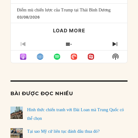
Điểm mù chiến lược của Trump tại Thái Bình Dương
03/08/2026
LOAD MORE
PREVIOUS
SHOW
NEXT
EPISODE
EPISODES
EPISO
Show
LIST
Podcast
Informat
BÀI ĐƯỢC ĐỌC NHIỀU
Hình thức chiến tranh với Đài Loan mà Trung Quốc có
thể chọn
Tại sao Mỹ cứ liên tục đánh đâu thua đó?