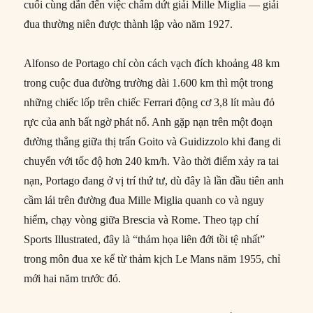
cuối cùng dẫn đến việc chấm dứt giải Mille Miglia — giải
đua thường niên được thành lập vào năm 1927.
Alfonso de Portago chỉ còn cách vạch đích khoảng 48 km
trong cuộc đua đường trường dài 1.600 km thì một trong
những chiếc lốp trên chiếc Ferrari động cơ 3,8 lít màu đỏ
rực của anh bất ngờ phát nổ. Anh gặp nạn trên một đoạn
đường thẳng giữa thị trấn Goito và Guidizzolo khi đang di
chuyển với tốc độ hơn 240 km/h. Vào thời điểm xảy ra tai
nạn, Portago đang ở vị trí thứ tư, dù đây là lần đầu tiên anh
cầm lái trên đường đua Mille Miglia quanh co và nguy
hiểm, chạy vòng giữa Brescia và Rome. Theo tạp chí
Sports Illustrated, đây là “thảm họa liên đới tồi tệ nhất”
trong môn đua xe kể từ thảm kịch Le Mans năm 1955, chỉ
mới hai năm trước đó.