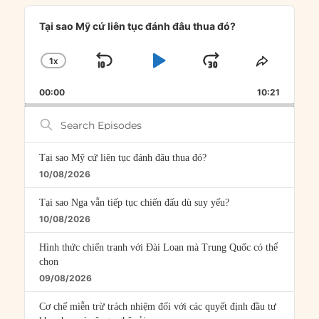
Audio
Player
Tại sao Mỹ cứ liên tục đánh đâu thua đó?
1
X
SKIP
PLAY
JUMP
CHANGE
SHARE
PLAYBACK
THIS
BACKWARD
PAUSE
FORWARD
00:00
RATE
10:21
EPISOD
Search
Episodes
Tại sao Mỹ cứ liên tục đánh đâu thua đó?
10/08/2026
Tại sao Nga vẫn tiếp tục chiến đấu dù suy yếu?
10/08/2026
Hình thức chiến tranh với Đài Loan mà Trung Quốc có thể
chọn
09/08/2026
Cơ chế miễn trừ trách nhiệm đối với các quyết định đầu tư