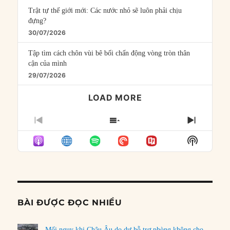
Trật tự thế giới mới: Các nước nhỏ sẽ luôn phải chịu
đựng?
30/07/2026
Tập tìm cách chôn vùi bê bối chấn động vòng tròn thân
cận của mình
29/07/2026
LOAD MORE
PREVIOUS
SHOW
NEXT
EPISODE
EPISODES
EPISO
Show
LIST
Podcast
Informat
BÀI ĐƯỢC ĐỌC NHIỀU
Mối nguy khi Châu Âu do dự hỗ trợ phòng không cho