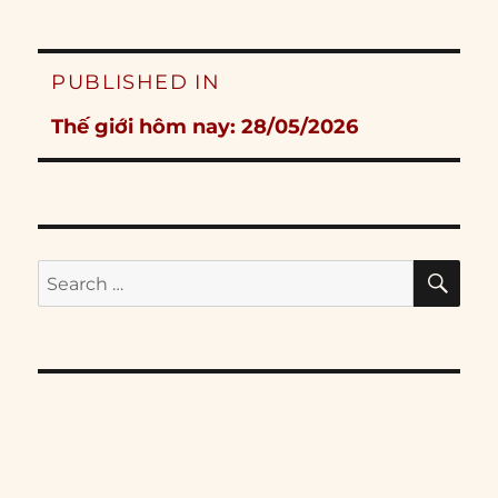
Post
PUBLISHED IN
navigation
Thế giới hôm nay: 28/05/2026
SE
Search
for: