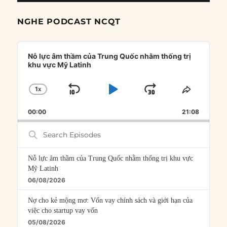
NGHE PODCAST NCQT
Audio
Player
Nỗ lực âm thầm của Trung Quốc nhằm thống trị
khu vực Mỹ Latinh
1
X
SKIP
PLAY
JUMP
CHANGE
SHARE
PLAYBACK
THIS
BACKWARD
PAUSE
FORWARD
00:00
RATE
21:08
EPISOD
Search
Episodes
Nỗ lực âm thầm của Trung Quốc nhằm thống trị khu vực
Mỹ Latinh
06/08/2026
Nợ cho kẻ mộng mơ: Vốn vay chính sách và giới hạn của
việc cho startup vay vốn
05/08/2026