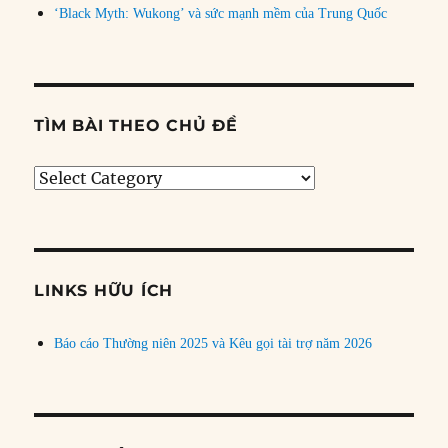
‘Black Myth: Wukong’ và sức mạnh mềm của Trung Quốc
TÌM BÀI THEO CHỦ ĐỀ
Tìm
bài
theo
chủ
đề
LINKS HỮU ÍCH
Báo cáo Thường niên 2025 và Kêu gọi tài trợ năm 2026