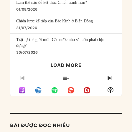
Làm thế nào để kết thúc Chiến tranh Iran?
01/08/2026
Chiến lược kế tiếp của Bắc Kinh ở Biển Đông
31/07/2026
Trật tự thế giới mới: Các nước nhỏ sẽ luôn phải chịu
đựng?
30/07/2026
LOAD MORE
PREVIOUS
SHOW
NEXT
EPISODE
EPISODES
EPISO
Show
LIST
Podcast
Informat
BÀI ĐƯỢC ĐỌC NHIỀU