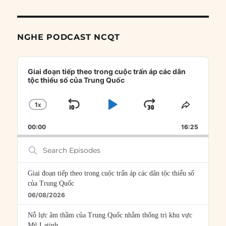
NGHE PODCAST NCQT
Audio
Player
Giai đoạn tiếp theo trong cuộc trấn áp các dân
tộc thiểu số của Trung Quốc
1
X
SKIP
PLAY
JUMP
CHANGE
SHARE
PLAYBACK
THIS
BACKWARD
PAUSE
FORWARD
00:00
RATE
16:25
EPISOD
Search
Episodes
Giai đoạn tiếp theo trong cuộc trấn áp các dân tộc thiểu số
của Trung Quốc
06/08/2026
Nỗ lực âm thầm của Trung Quốc nhằm thống trị khu vực
Mỹ Latinh