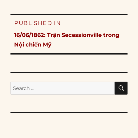
Post
PUBLISHED IN
navigation
16/06/1862: Trận Secessionville trong
Nội chiến Mỹ
SE
Search
for: