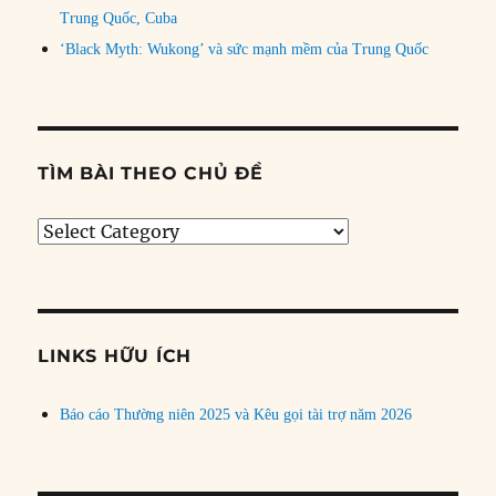
Trung Quốc, Cuba
‘Black Myth: Wukong’ và sức mạnh mềm của Trung Quốc
TÌM BÀI THEO CHỦ ĐỀ
Tìm
bài
theo
chủ
đề
LINKS HỮU ÍCH
Báo cáo Thường niên 2025 và Kêu gọi tài trợ năm 2026