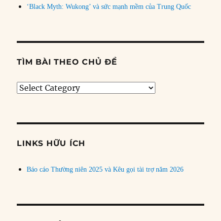
‘Black Myth: Wukong’ và sức mạnh mềm của Trung Quốc
TÌM BÀI THEO CHỦ ĐỀ
Tìm
bài
theo
chủ
đề
LINKS HỮU ÍCH
Báo cáo Thường niên 2025 và Kêu gọi tài trợ năm 2026