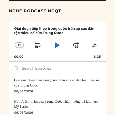
NGHE PODCAST NCQT
Audio
Player
Giai đoạn tiếp theo trong cuộc trấn áp các dân
tộc thiểu số của Trung Quốc
1
X
SKIP
PLAY
JUMP
CHANGE
SHARE
PLAYBACK
THIS
BACKWARD
PAUSE
FORWARD
00:00
RATE
16:25
EPISOD
Search
Episodes
Giai đoạn tiếp theo trong cuộc trấn áp các dân tộc thiểu số
của Trung Quốc
06/08/2026
Nỗ lực âm thầm của Trung Quốc nhằm thống trị khu vực
Mỹ Latinh
06/08/2026