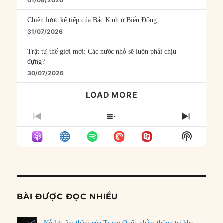
01/08/2026
Chiến lược kế tiếp của Bắc Kinh ở Biển Đông
31/07/2026
Trật tự thế giới mới: Các nước nhỏ sẽ luôn phải chịu
đựng?
30/07/2026
LOAD MORE
PREVIOUS
SHOW
NEXT
EPISODE
EPISODES
EPISO
Show
LIST
Podcast
Informat
BÀI ĐƯỢC ĐỌC NHIỀU
Nỗ lực âm thầm của Trung Quốc nhằm thống trị khu