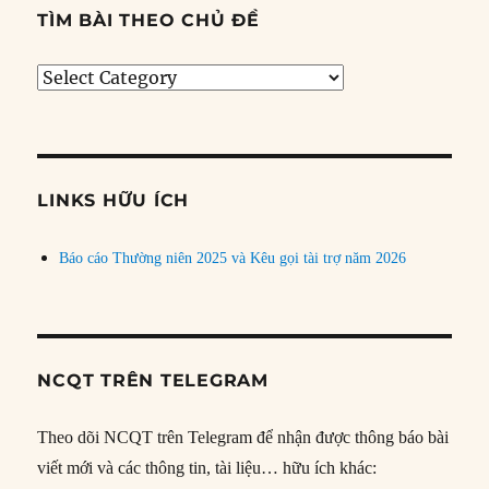
TÌM BÀI THEO CHỦ ĐỀ
Tìm
bài
theo
chủ
đề
LINKS HỮU ÍCH
Báo cáo Thường niên 2025 và Kêu gọi tài trợ năm 2026
NCQT TRÊN TELEGRAM
Theo dõi NCQT trên Telegram để nhận được thông báo bài
viết mới và các thông tin, tài liệu… hữu ích khác: