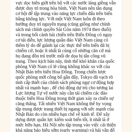
vực dọc biên giới trên bộ với các nước láng giềng vẫn
được duy trì trong hòa bình, Việt Nam nên tân dụng
cơ hội để tập trung vào năng lực chiến đấu trên biển
bằng không lực. Với một Việt Nam luôn đi theo
hướng duy trì nguyên trạng (cũng giống như chính
sách mà chính quyền Sài Gòn năm 1974 theo đuổi)
và trong bối cảnh hải chiến trên Biển Đông có nguy
cơ tái diễn, lực lượng quần đảo Việt Nam càng có
thêm lý do để giành lại các thực thể trên biển đã bị
chiếm cứ, hoặc ít nhất là củng cố những căn cứ mà
họ đang đồn trú trước mối đe dọa bị tấn công vũ
trang. Theo kịch bản này, tình thế khó khăn của quốc
phòng Việt Nam có lẽ cũng không khác so với của
Nhật Bản trên biển Hoa Đông. Trong chiến lược
quốc phòng mới công bố gần đây, Tokyo đã vạch rõ
tính cấp thiết của chính sách phòng ngự cơ động hợp
nhất và mạnh bạo , để chủ động dự trù cho tương lai
Lực lượng Tự vệ nước này cần tái chiếm các đảo
thuộc biển Hoa Đông trong thời gian xảy ra chiến sự
căng thẳng. Tất nhiên Việt Nam không thể hy vọng
tập trung được trang thiết bị ngang với sức mạnh của
Nhật Bản do còn nhiều hạn chế về kinh tế. Để xây
dựng được quân lực kiểm soát biển tốt, ít nhất là ở
mức hữu hạn, Hà Nội nên tập trung vào việc cải thiện
khả năng báo hiệu sớm (early warning) và hải vận đổ