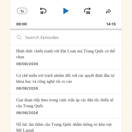
1
X
SKIP
PLAY
JUMP
CHANGE
SHARE
PLAYBACK
THIS
BACKWARD
PAUSE
FORWARD
00:00
RATE
14:15
EPISOD
Search
Episodes
Hình thức chiến tranh với Đài Loan mà Trung Quốc có thể
chọn
09/08/2026
Cơ chế miễn trừ trách nhiệm đối với các quyết định đầu tư
khoa học và công nghệ rủi ro cao
08/08/2026
Giai đoạn tiếp theo trong cuộc trấn áp các dân tộc thiểu số
của Trung Quốc
06/08/2026
Nỗ lực âm thầm của Trung Quốc nhằm thống trị khu vực
Mỹ Latinh