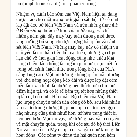
bộ (amphibious sealift) trên phạm vi rộng.
Nhiệm vụ cảnh báo sớm của Việt Nam hiện tại đang
được trao cho một mạng lưới giám sát điện tử cố định
lắp đặt dọc bờ biển Việt Nam và trên những thực thể
ở Biển Đông thuộc sở hữu của nước này, và chỉ
những năm gần đây máy bay tuần dương mới được
tăng cường bổ sung cho lực lượng hải quân và cảnh
sát biển Việt Nam. Những máy bay này có nhiệm vụ
chủ yếu là do thám trên bề mặt biển, nhưng lại chịu
hạn chế về thời gian hoạt động cũng như thiếu khả
năng chiến đấu chống tàu ngầm phù hợp, đặc biệt là
trong bối cảnh thách thức trong lòng biển của PLA
càng tăng cao. Một lực lượng không quân tuần dương
với khả năng hoạt động kéo dài và được lắp đặt cảm
biến tầm xa chính là phương tiện thích hợp cho thời
điểm hiện tại, và có lẽ sẽ bám trụ tốt hơn những thiết
bị lắp đặt cố định. Hải quân Bộ chiến của Việt Nam –
lực lượng chuyên trách tiến công đổ bộ, sau khi nhiều
lần cải tổ trong những thập niên qua đã trở nên gọn
nhẹ nhưng cũng tinh nhuệ hơn, sở hữu trang thiết bị
tiên tiến hơn. Mặc dù vậy, lực lượng này vẫn còn yếu
về mặt chuyển quân, trong khi các tàu đổ bộ thời Liên
Xô và tàu cổ của Mỹ đã quá cũ và gần như không thể
hoạt động. Các công ty đóng tàu hải quân non kém