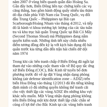
năm 2007 ở vùng biển quanh quần đảo Hoàng Sa.
Gần đây hơn, Biển Đông liên tục chứng kiến các vụ
căng thẳng, bao gồm hành động quấy nhiễu tàu thăm
dò địa chấn phía Việt Nam của Trung Quốc, vụ đối
đầu Trung Quốc – Philippines tại Bãi cạn
Scarborough/Hoàng Nham vào tháng 4/2012, và tiếp
đó là hành vi khoa trương lực lượng của các tàu tuần
tra và khu trục hải quân Trung Quốc tại Bãi Cỏ Mây
(Second Thomas Shoal) mà Philippines đang nắm
quyền kiểm soát. Những tình tiết này chứa nhiều
điểm tương đồng đến kỳ lạ với kịch bản đụng độ hải
quân trước kia từng dẫn đến trận hải chiến dữ dội
năm 1974
Trong khi các bên tranh chấp ở Biển Đông đã ngồi lại
tham dự vào những cuộc tham vấn về Bộ quy tắc ứng
xử Biển Đông (COC), Bắc Kinh từ tuyên bố đơn
phương trước đó về áp đặt Vùng nhận dạng phòng
không (air defense identification zone – ADIZ) trên
biển Hoa Đông vào tháng 12/2013 đã lên tiếng khẳng
định mình có đủ những quyền không thể tranh cãi
cho việc thiết lập các vùng ADIZ lên những khu vực
khác nếu muốn. Một Vùng nhận dạng phòng không
trên Biển Đông một khi được thiết lập chắc chắn sẽ
củng cố lợi thế cho Bắc Kinh tại các vùng biển tranh