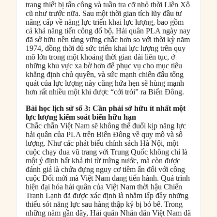
trang thiết bị tấn công và tuần tra cỡ nhỏ thời Liên Xô
cũ như trước nữa. Sau một thời gian tích lũy đầu tư
nâng cấp về năng lực triển khai lực lượng, bao gồm
cả khả năng tiến công đổ bộ, Hải quân PLA ngày nay
đã sở hữu nền tảng vững chắc hơn so với thời kỳ năm
1974, đồng thời đủ sức triển khai lực lượng trên quy
mô lớn trong một khoảng thời gian dài liên tục, ở
những khu vực xa bờ hơn để phục vụ cho mục tiêu
khẳng định chủ quyền, và sức mạnh chiến đấu tổng
quát của lực lượng này cũng hứa hẹn sẽ hùng mạnh
hơn rất nhiều một khi được “cởi trói” ra Biển Đông.
Bài học lịch sử số 3: Cần phải sở hữu ít nhất một
lực lượng kiểm soát biển hữu hạn
Chắc chắn Việt Nam sẽ không thể đuổi kịp năng lực
hải quân của PLA trên Biển Đông về quy mô và số
lượng. Như các phát biểu chính sách Hà Nội, một
cuộc chạy đua vũ trang với Trung Quốc không chỉ là
một ý định bất khả thi từ trứng nước, mà còn được
đánh giá là chứa đựng nguy cơ tiềm ẩn đối với công
cuộc Đổi mới mà Việt Nam đang tiến hành. Quá trình
hiện đại hóa hải quân của Việt Nam thời hậu Chiến
Tranh Lạnh đã được xác định là nhằm lấp đầy những
thiếu sót năng lực sau hàng thập kỷ bị bỏ bê. Trong
những năm gần đây, Hải quân Nhân dân Việt Nam đã