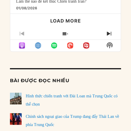
Làm thế nào để kết thúc Chiến tranh Iran?
01/08/2026
LOAD MORE
PREVIOUS
SHOW
NEXT
EPISODE
EPISODES
EPISO
Show
LIST
Podcast
Informat
BÀI ĐƯỢC ĐỌC NHIỀU
Hình thức chiến tranh với Đài Loan mà Trung Quốc có
thể chọn
Chính sách ngoại giao của Trump đang đẩy Thái Lan về
phía Trung Quốc