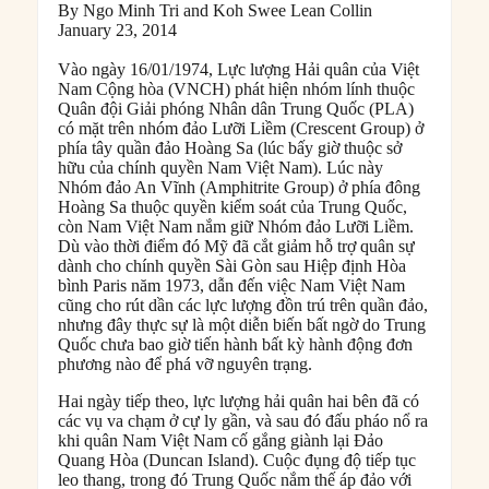
By Ngo Minh Tri and Koh Swee Lean Collin
January 23, 2014
Vào ngày 16/01/1974, Lực lượng Hải quân của Việt
Nam Cộng hòa (VNCH) phát hiện nhóm lính thuộc
Quân đội Giải phóng Nhân dân Trung Quốc (PLA)
có mặt trên nhóm đảo Lưỡi Liềm (Crescent Group) ở
phía tây quần đảo Hoàng Sa (lúc bấy giờ thuộc sở
hữu của chính quyền Nam Việt Nam). Lúc này
Nhóm đảo An Vĩnh (Amphitrite Group) ở phía đông
Hoàng Sa thuộc quyền kiểm soát của Trung Quốc,
còn Nam Việt Nam nắm giữ Nhóm đảo Lưỡi Liềm.
Dù vào thời điểm đó Mỹ đã cắt giảm hỗ trợ quân sự
dành cho chính quyền Sài Gòn sau Hiệp định Hòa
bình Paris năm 1973, dẫn đến việc Nam Việt Nam
cũng cho rút dần các lực lượng đồn trú trên quần đảo,
nhưng đây thực sự là một diễn biến bất ngờ do Trung
Quốc chưa bao giờ tiến hành bất kỳ hành động đơn
phương nào để phá vỡ nguyên trạng.
Hai ngày tiếp theo, lực lượng hải quân hai bên đã có
các vụ va chạm ở cự ly gần, và sau đó đấu pháo nổ ra
khi quân Nam Việt Nam cố gắng giành lại Đảo
Quang Hòa (Duncan Island). Cuộc đụng độ tiếp tục
leo thang, trong đó Trung Quốc nắm thế áp đảo với