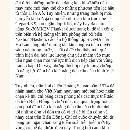
đạt được những bước tiến đáng kể khi sở hữu dàn
máy móc mới thay thế cho những phương tiện lạc hậu
từ thời Liên Xô. Tuy nhiên, những trang thiết bị mới,
chủ yếu là do Nga cung cấp như tàu khu trục nhẹ
Gepard-3.9, tàu ngầm lớp Kilo, máy bay đa chức
năng Su-30MK2V Flanker được trang bị để tấn công
trên biển và hệ thống tên lửa phòng thủ bờ biển
Yakhont/Bastion, các tàu hộ thống lớp SIGMA của
Hà Lan cũng như những tàu tấn công và tuần duyên
sản xuất trong nước,… tất cả để cho thấy một quá
trình hiện đại hóa lực lượng chủ yếu nhằm vào mục
tiêu ngăn chặn mọi thế lực thù địch tiếp cận với vùng
tranh chấp. Dù vậy, những thiết bị này không chứng
tỏ năng lực đảm bảo khả năng tiếp cận của chính Việt
Nam.
Tuy nhiên, trận Hải chiến Hoàng Sa vào năm 1974 đã
nhấn mạnh cho Việt Nam ngày nay một bài học: ngăn
chặn kẻ thù chỉ bằng cách phong tỏa các thực thể đảo
đá trên Biển Đông là chưa đủa, mà quan trọng hơn
còn phải đảm bảo khả năng tiếp cận của chính mình
tới những đơn vị đồn trú có vị trí dễ bị tấn công và
nhạy cảm trên Biển Đông. Chỉ có cuộc chuyển đổi từ
năng lực ngăn chặn sang kiểm soát trên biển mới hy
vọng có thể đạt được điều này. Trong bối cảnh khu