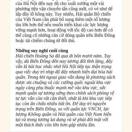
của Hà Nội đến nay đã cho xuất xưởng một vài
phương tiện vận chuyển tấn công mới, có vẻ như để
lấp đầy lỗ hổng này. Tuy nhiên, Hải quân Bộ chiến
của Việt Nam cần phải bổ sung thêm một số lượng
tàu lớn hơn thế nếu muốn triển khai các lực lượng
vững mạnh hơn, hoạt động với tốc độ cao hơn để có
thể củng cố những căn cứ đóng quân trên Biển Đông
hoặc tái chiếm chúng từ đối thủ.
Những suy nghĩ cuối cùng
Hải chiến Hoàng Sa đã qua đi bốn mươi năm. Tuy
vậy, dù Biển Đông đến nay tương đối tĩnh lặng, đây
vẫn là bài học nhắc nhở Hà Nội tiếp tục thận trọng
qua việc duy trì nhịp độ đẩy nhanh hiện đại hóa hải
quân. Trong khi ngoại giao vẫn đang là phương sách
được ưa chuộng và các cường quốc ngoài khu vực
ngày càng phụ thuộc mạnh mẽ vào khu vực, sức
mạnh quân sự tương xứng theo chính sách phòng vệ
tự lực vẫn còn rất cần thiết, nhất là khi khu vực tiếp
tục còn ẩn chứa nhiều bất ổn. Để duy trì nguyên
trạng trên Biển Đông, so với quân lực VNCH, lực
lượng Không quân và Hải quân của Việt Nam hiện
tại và trong tương lai đang và sẽ phải đối mặt với
một thách thức còn lớn hơn gấp nhiều lần.