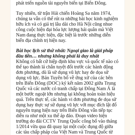
phát triển nguồn tài nguyên biển tại Biển Đông.
Tuy nhiên, từ trận Hải chiến Hoàng Sa năm 1974,
chúng ta vẫn có thể rút ra những bài học kinh nghiệm
hữu ích và có giá trị lâu dài cho Hà Nội cũng nhue
công cuộc hiện đại hóa lực lượng hải quân mà Việt
Nam đang thực hiện, đặc biệt là trước những diễn
biến địa chính trị hiện nay.
Bài học lịch sử thứ nhất: Ngoại giao là giải pháp
đầu tiên… nhưng không phải là duy nhất
Không có bất cứ hiệp định khu vực và quốc tế nào có
thể tạo thành lá chắn tuyệt đối trước các hành động
đơn phương, dù là sử dụng vũ lực hay đe dọa sử
dụng vũ lực. Bản Tuyên bố về ứng xử của các bên
trên Biển Đông (DOC) ký kết năm 2002 giữa Trung
Quốc và các nước có tranh chấp tại Đông Nam Á là
một bước ngoặt lớn nhưng lại không hoàn toàn hiệu
quả. Trên thực tế, các hành vi đơn phương đe dọa sử
dụng hay thực sự sử dụng vũ lực với mục đích lật đổ
nguyên trạng hiện nay trên Biển Đông vẫn tiếp tục
diễn ra như một xu thế áp đảo. Đoạn video hiện
trường do đài CCTV Trung Quốc công bố vào tháng
1/2014 vừa qua đã quay lại một cuộc đụng độ giữa
các tàu chấp pháp của Việt Nam và Trung Quốc từ