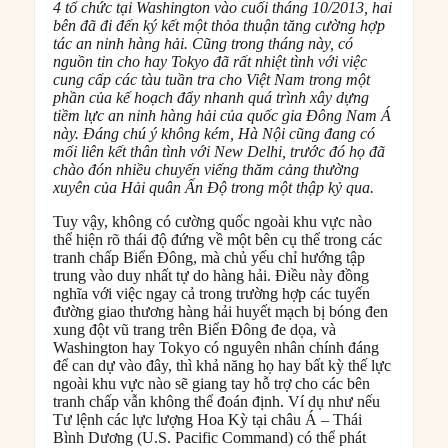
4 tổ chức tại Washington vào cuối tháng 10/2013, hai
bên đã đi đến ký kết một thỏa thuận tăng cường hợp
tác an ninh hàng hải. Cũng trong tháng này, có
nguồn tin cho hay Tokyo đã rất nhiệt tình với việc
cung cấp các tàu tuần tra cho Việt Nam trong một
phần của kế hoạch đẩy nhanh quá trình xây dựng
tiềm lực an ninh hàng hải của quốc gia Đông Nam Á
này. Đáng chú ý không kém, Hà Nội cũng đang có
mối liên kết thân tình với New Delhi, trước đó họ đã
chào đón nhiều chuyến viếng thăm cảng thường
xuyên của Hải quân Ấn Độ trong một thập kỷ qua.
Tuy vậy, không có cường quốc ngoài khu vực nào
thể hiện rõ thái độ đứng về một bên cụ thể trong các
tranh chấp Biển Đông, mà chủ yếu chỉ hướng tập
trung vào duy nhất tự do hàng hải. Điều này đồng
nghĩa với việc ngay cả trong trường hợp các tuyến
đường giao thương hàng hải huyết mạch bị bóng đen
xung đột vũ trang trên Biển Đông đe dọa, và
Washington hay Tokyo có nguyên nhân chính đáng
để can dự vào đây, thì khả năng họ hay bất kỳ thế lực
ngoài khu vực nào sẽ giang tay hỗ trợ cho các bên
tranh chấp vẫn không thể đoán định. Ví dụ như nếu
Tư lệnh các lực lượng Hoa Kỳ tại châu Á – Thái
Bình Dương (U.S. Pacific Command) có thể phát