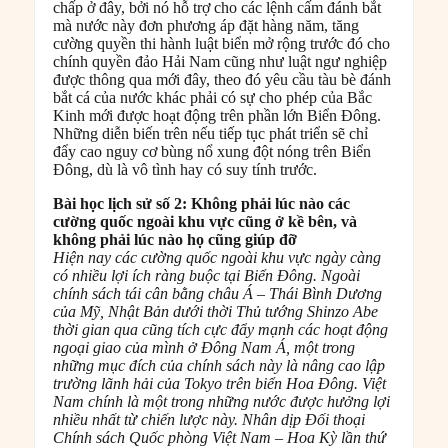
chấp ở đây, bởi nó hỗ trợ cho các lệnh cấm đánh bắt
mà nước này đơn phương áp đặt hàng năm, tăng
cường quyền thi hành luật biển mở rộng trước đó cho
chính quyền đảo Hải Nam cũng như luật ngư nghiệp
được thông qua mới đây, theo đó yêu cầu tàu bè đánh
bắt cá của nước khác phải có sự cho phép của Bắc
Kinh mới được hoạt động trên phần lớn Biển Đông.
Những diễn biến trên nếu tiếp tục phát triển sẽ chỉ
đẩy cao nguy cơ bùng nổ xung đột nóng trên Biển
Đông, dù là vô tình hay có suy tính trước.
Bài học lịch sử số 2: Không phải lúc nào các
cường quốc ngoài khu vực cũng ở kề bên, và
không phải lúc nào họ cũng giúp đỡ
Hiện nay các cường quốc ngoài khu vực ngày càng
có nhiều lợi ích ràng buộc tại Biển Đông. Ngoài
chính sách tái cân bằng châu Á – Thái Bình Dương
của Mỹ, Nhật Bản dưới thời Thủ tướng Shinzo Abe
thời gian qua cũng tích cực đẩy mạnh các hoạt động
ngoại giao của mình ở Đông Nam Á, một trong
những mục đích của chính sách này là nâng cao lập
trường lãnh hải của Tokyo trên biển Hoa Đông. Việt
Nam chính là một trong những nước được hưởng lợi
nhiều nhất từ chiến lược này. Nhân dịp Đối thoại
Chính sách Quốc phòng Việt Nam – Hoa Kỳ lần thứ