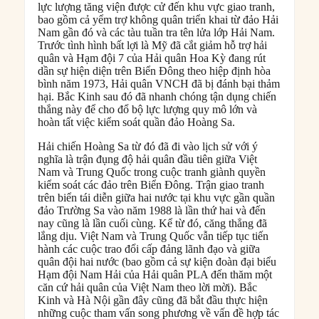
lực lượng tăng viện được cử đến khu vực giao tranh,
bao gồm cả yểm trợ không quân triển khai từ đảo Hải
Nam gần đó và các tàu tuần tra tên lửa lớp Hải Nam.
Trước tình hình bất lợi là Mỹ đã cắt giảm hỗ trợ hải
quân và Hạm đội 7 của Hải quân Hoa Kỳ đang rút
dần sự hiện diện trên Biển Đông theo hiệp định hòa
bình năm 1973, Hải quân VNCH đã bị đánh bại thảm
hại. Bắc Kinh sau đó đã nhanh chóng tận dụng chiến
thắng này để cho đổ bộ lực lượng quy mô lớn và
hoàn tất việc kiểm soát quần đảo Hoàng Sa.
Hải chiến Hoàng Sa từ đó đã đi vào lịch sử với ý
nghĩa là trận đụng độ hải quân đầu tiên giữa Việt
Nam và Trung Quốc trong cuộc tranh giành quyền
kiểm soát các đảo trên Biển Đông. Trận giao tranh
trên biển tái diễn giữa hai nước tại khu vực gần quần
đảo Trường Sa vào năm 1988 là lần thứ hai và đến
nay cũng là lần cuối cùng. Kể từ đó, căng thẳng đã
lắng dịu. Việt Nam và Trung Quốc vẫn tiếp tục tiến
hành các cuộc trao đổi cấp đảng lãnh đạo và giữa
quân đội hai nước (bao gồm cả sự kiện đoàn đại biểu
Hạm đội Nam Hải của Hải quân PLA đến thăm một
căn cứ hải quân của Việt Nam theo lời mời). Bắc
Kinh và Hà Nội gần đây cũng đã bắt đầu thực hiện
những cuộc tham vấn song phương về vấn đề hợp tác