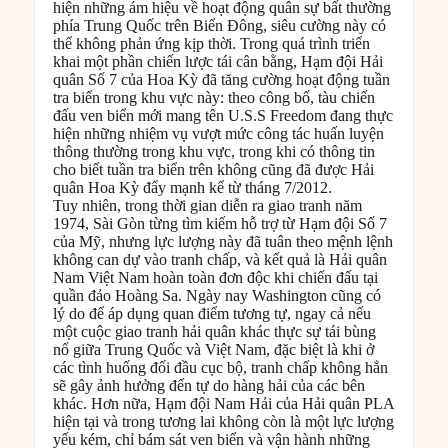
hiện những ám hiệu về hoạt động quân sự bất thường
phía Trung Quốc trên Biển Đông, siêu cường này có
thể không phản ứng kịp thời. Trong quá trình triển
khai một phần chiến lược tái cân bằng, Hạm đội Hải
quân Số 7 của Hoa Kỳ đã tăng cường hoạt động tuần
tra biển trong khu vực này: theo công bố, tàu chiến
đấu ven biển mới mang tên U.S.S Freedom đang thực
hiện những nhiệm vụ vượt mức công tác huấn luyện
thông thường trong khu vực, trong khi có thông tin
cho biết tuần tra biển trên không cũng đã được Hải
quân Hoa Kỳ đẩy mạnh kể từ tháng 7/2012.
Tuy nhiên, trong thời gian diễn ra giao tranh năm
1974, Sài Gòn từng tìm kiếm hỗ trợ từ Hạm đội Số 7
của Mỹ, nhưng lực lượng này đã tuân theo mệnh lệnh
không can dự vào tranh chấp, và kết quả là Hải quân
Nam Việt Nam hoàn toàn đơn độc khi chiến đấu tại
quần đảo Hoàng Sa. Ngày nay Washington cũng có
lý do để áp dụng quan điểm tương tự, ngay cả nếu
một cuộc giao tranh hải quân khác thực sự tái bùng
nổ giữa Trung Quốc và Việt Nam, đặc biệt là khi ở
các tình huống đối đầu cục bộ, tranh chấp không hẳn
sẽ gây ảnh hưởng đến tự do hàng hải của các bên
khác. Hơn nữa, Hạm đội Nam Hải của Hải quân PLA
hiện tại và trong tương lai không còn là một lực lượng
yếu kém, chỉ bám sát ven biển và vận hành những