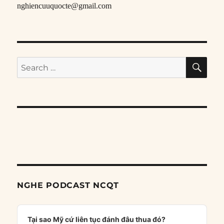
nghiencuuquocte@gmail.com
SE
Search
for:
NGHE PODCAST NCQT
Audio
Player
Tại sao Mỹ cứ liên tục đánh đâu thua đó?