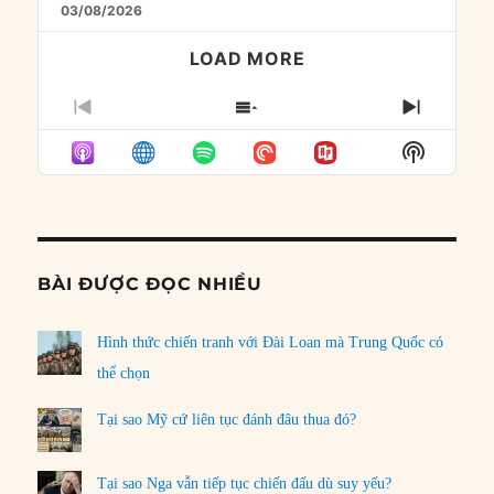
03/08/2026
LOAD MORE
PREVIOUS
SHOW
NEXT
EPISODE
EPISODES
EPISO
Show
LIST
Podcast
Informat
BÀI ĐƯỢC ĐỌC NHIỀU
Hình thức chiến tranh với Đài Loan mà Trung Quốc có
thể chọn
Tại sao Mỹ cứ liên tục đánh đâu thua đó?
Tại sao Nga vẫn tiếp tục chiến đấu dù suy yếu?