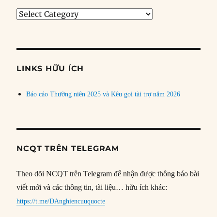
Tìm
bài
theo
chủ
đề
LINKS HỮU ÍCH
Báo cáo Thường niên 2025 và Kêu gọi tài trợ năm 2026
NCQT TRÊN TELEGRAM
Theo dõi NCQT trên Telegram để nhận được thông báo bài
viết mới và các thông tin, tài liệu… hữu ích khác:
https://t.me/DAnghiencuuquocte