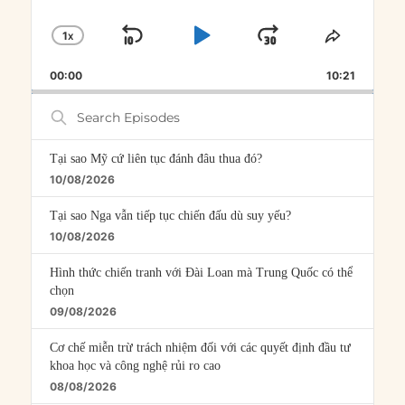
1
X
SKIP
PLAY
JUMP
CHANGE
SHARE
PLAYBACK
THIS
BACKWARD
PAUSE
FORWARD
00:00
RATE
10:21
EPISOD
Search
Episodes
Tại sao Mỹ cứ liên tục đánh đâu thua đó?
10/08/2026
Tại sao Nga vẫn tiếp tục chiến đấu dù suy yếu?
10/08/2026
Hình thức chiến tranh với Đài Loan mà Trung Quốc có thể
chọn
09/08/2026
Cơ chế miễn trừ trách nhiệm đối với các quyết định đầu tư
khoa học và công nghệ rủi ro cao
08/08/2026