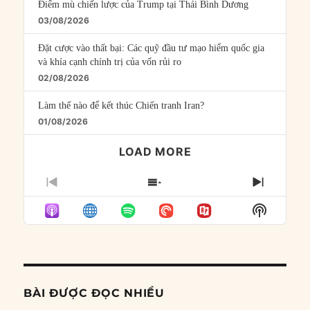
Điểm mù chiến lược của Trump tại Thái Bình Dương
03/08/2026
Đặt cược vào thất bại: Các quỹ đầu tư mạo hiểm quốc gia
và khía cạnh chính trị của vốn rủi ro
02/08/2026
Làm thế nào để kết thúc Chiến tranh Iran?
01/08/2026
LOAD MORE
PREVIOUS
SHOW
NEXT
EPISODE
EPISODES
EPISO
Show
LIST
Podcast
Informat
BÀI ĐƯỢC ĐỌC NHIỀU