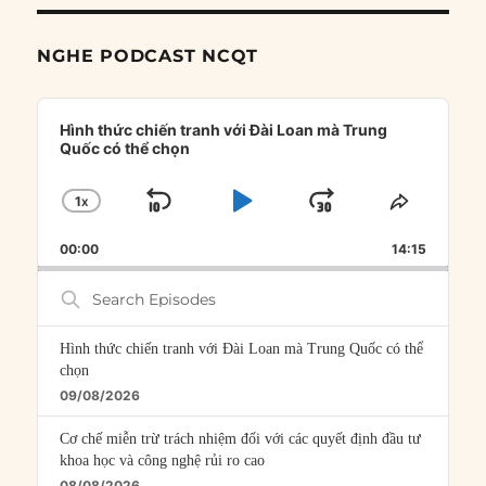
NGHE PODCAST NCQT
Audio
Player
Hình thức chiến tranh với Đài Loan mà Trung
Quốc có thể chọn
1
X
SKIP
PLAY
JUMP
CHANGE
SHARE
PLAYBACK
THIS
BACKWARD
PAUSE
FORWARD
00:00
RATE
14:15
EPISOD
Search
Episodes
Hình thức chiến tranh với Đài Loan mà Trung Quốc có thể
chọn
09/08/2026
Cơ chế miễn trừ trách nhiệm đối với các quyết định đầu tư
khoa học và công nghệ rủi ro cao
08/08/2026