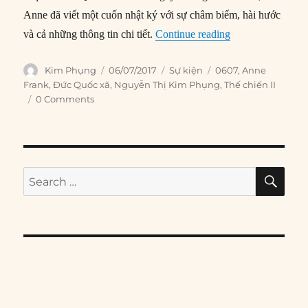
Anne đã viết một cuốn nhật ký với sự châm biếm, hài hước
“06/07/1942: Gia 
và cả những thông tin chi tiết.
Continue reading
Author
Posted
Categories
Tags
Kim Phụng
06/07/2017
Sự kiện
0607
,
Anne
on
Frank
,
Đức Quốc xã
,
Nguyễn Thị Kim Phụng
,
Thế chiến II
0 Comments
SE
Search
for: