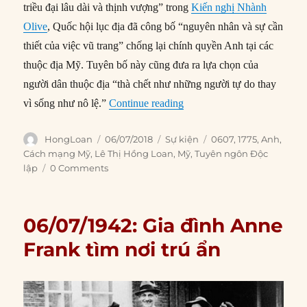
triều đại lâu dài và thịnh vượng” trong
Kiến ​​nghị Nhành
Olive
, Quốc hội lục địa đã công bố “nguyên nhân và sự cần
thiết của việc vũ trang” chống lại chính quyền Anh tại các
thuộc địa Mỹ. Tuyên bố này cũng đưa ra lựa chọn của
người dân thuộc địa “thà chết như những người tự do thay
“06/07/1775: Quốc hội lục 
vì sống như nô lệ.”
Continue reading
Author
Posted
Categories
Tags
HongLoan
06/07/2018
Sự kiện
0607
,
1775
,
Anh
,
on
Cách mạng Mỹ
,
Lê Thị Hồng Loan
,
Mỹ
,
Tuyên ngôn Độc
lập
0 Comments
06/07/1942: Gia đình Anne
Frank tìm nơi trú ẩn