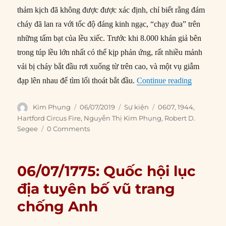
thảm kịch đã không được được xác định, chỉ biết rằng đám
cháy đã lan ra với tốc độ đáng kinh ngạc, “chạy đua” trên
những tấm bạt của lều xiếc. Trước khi 8.000 khán giả bên
trong túp lều lớn nhất có thể kịp phản ứng, rất nhiều mảnh
vải bị cháy bắt đầu rơi xuống từ trên cao, và một vụ giẫm
“06/07/194
đạp lên nhau để tìm lối thoát bắt đầu.
Continue reading
Author
Posted
Categories
Tags
Kim Phụng
06/07/2019
Sự kiện
0607
,
1944
,
on
Hartford Circus Fire
,
Nguyễn Thị Kim Phụng
,
Robert D.
Segee
0 Comments
06/07/1775: Quốc hội lục
địa tuyên bố vũ trang
chống Anh