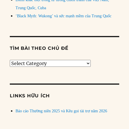
Trung Quốc, Cuba
‘Black Myth: Wukong’ và sức mạnh mềm của Trung Quốc
TÌM BÀI THEO CHỦ ĐỀ
Tìm
bài
theo
chủ
đề
LINKS HỮU ÍCH
Báo cáo Thường niên 2025 và Kêu gọi tài trợ năm 2026