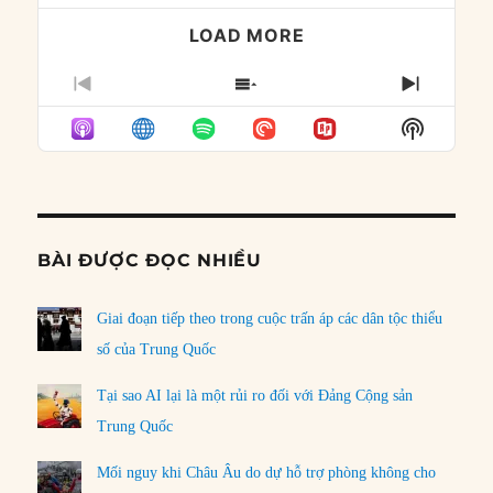
LOAD MORE
PREVIOUS
SHOW
NEXT
EPISODE
EPISODES
EPISO
Show
LIST
Podcast
Informat
BÀI ĐƯỢC ĐỌC NHIỀU
Giai đoạn tiếp theo trong cuộc trấn áp các dân tộc thiểu
số của Trung Quốc
Tại sao AI lại là một rủi ro đối với Đảng Cộng sản
Trung Quốc
Mối nguy khi Châu Âu do dự hỗ trợ phòng không cho