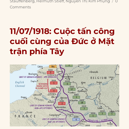
Stauffenberg
,
Helmuth Stieff
,
Nguyễn Thị Kim Phụng
0
Comments
11/07/1918: Cuộc tấn công
cuối cùng của Đức ở Mặt
trận phía Tây