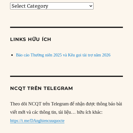
Tìm
bài
theo
chủ
đề
LINKS HỮU ÍCH
Báo cáo Thường niên 2025 và Kêu gọi tài trợ năm 2026
NCQT TRÊN TELEGRAM
Theo dõi NCQT trên Telegram để nhận được thông báo bài
viết mới và các thông tin, tài liệu… hữu ích khác:
https://t.me/DAnghiencuuquocte