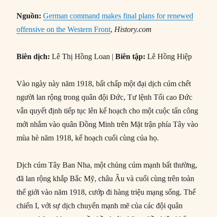
Nguồn:
German command makes final plans for renewed
offensive on the Western Front
,
History.com
Biên dịch:
Lê Thị Hồng Loan |
Biên tập:
Lê Hồng Hiệp
Vào ngày này năm 1918, bất chấp một đại dịch cúm chết
người lan rộng trong quân đội Đức, Tư lệnh Tối cao Đức
vẫn quyết định tiếp tục lên kế hoạch cho một cuộc tấn công
mới nhắm vào quân Đồng Minh trên Mặt trận phía Tây vào
mùa hè năm 1918, kế hoạch cuối cùng của họ.
Dịch cúm Tây Ban Nha, một chủng cúm mạnh bất thường,
đã lan rộng khắp Bắc Mỹ, châu Âu và cuối cùng trên toàn
thế giới vào năm 1918, cướp đi hàng triệu mạng sống. Thế
chiến I, với sự dịch chuyển mạnh mẽ của các đội quân