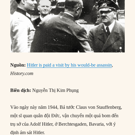
Nguồn:
Hitler is paid a visit by his would-be assassin
,
History.com
Biên dịch:
Nguyễn Thị Kim Phụng
Vào ngày này năm 1944, Bá tước Claus von Stauffenberg,
một sĩ quan quân đội Đức, vận chuyển một quả bom đến
trụ sở của Adolf Hitler, ở Berchtesgaden, Bavaria, với ý
định ám sát Hitler.