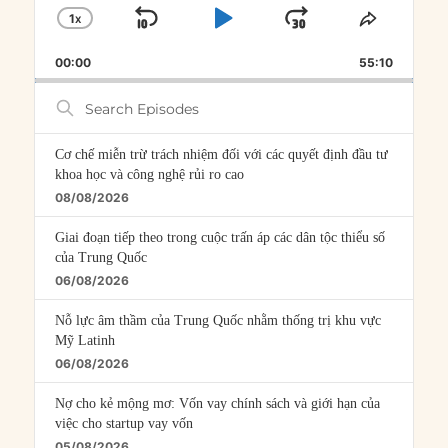
1
X
SKIP
PLAY
JUMP
CHANGE
SHARE
PLAYBACK
THIS
BACKWARD
PAUSE
FORWARD
00:00
RATE
55:10
EPISOD
Search
Episodes
Cơ chế miễn trừ trách nhiệm đối với các quyết định đầu tư
khoa học và công nghệ rủi ro cao
08/08/2026
Giai đoạn tiếp theo trong cuộc trấn áp các dân tộc thiểu số
của Trung Quốc
06/08/2026
Nỗ lực âm thầm của Trung Quốc nhằm thống trị khu vực
Mỹ Latinh
06/08/2026
Nợ cho kẻ mộng mơ: Vốn vay chính sách và giới hạn của
việc cho startup vay vốn
05/08/2026