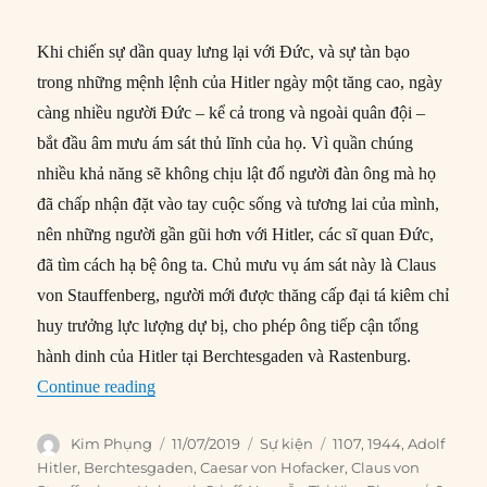
Khi chiến sự dần quay lưng lại với Đức, và sự tàn bạo
trong những mệnh lệnh của Hitler ngày một tăng cao, ngày
càng nhiều người Đức – kể cả trong và ngoài quân đội –
bắt đầu âm mưu ám sát thủ lĩnh của họ. Vì quần chúng
nhiều khả năng sẽ không chịu lật đổ người đàn ông mà họ
đã chấp nhận đặt vào tay cuộc sống và tương lai của mình,
nên những người gần gũi hơn với Hitler, các sĩ quan Đức,
đã tìm cách hạ bệ ông ta. Chủ mưu vụ ám sát này là Claus
von Stauffenberg, người mới được thăng cấp đại tá kiêm chỉ
huy trưởng lực lượng dự bị, cho phép ông tiếp cận tổng
hành dinh của Hitler tại Berchtesgaden và Rastenburg.
“11/07/1944: Âm mưu ám sát Hitler”
Continue reading
Author
Posted
Categories
Tags
Kim Phụng
11/07/2019
Sự kiện
1107
,
1944
,
Adolf
on
Hitler
,
Berchtesgaden
,
Caesar von Hofacker
,
Claus von