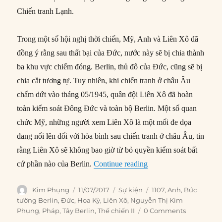
Chiến tranh Lạnh.
Trong một số hội nghị thời chiến, Mỹ, Anh và Liên Xô đã
đồng ý rằng sau thất bại của Đức, nước này sẽ bị chia thành
ba khu vực chiếm đóng. Berlin, thủ đô của Đức, cũng sẽ bị
chia cắt tương tự. Tuy nhiên, khi chiến tranh ở châu Âu
chấm dứt vào tháng 05/1945, quân đội Liên Xô đã hoàn
toàn kiểm soát Đông Đức và toàn bộ Berlin. Một số quan
chức Mỹ, những người xem Liên Xô là một mối đe dọa
đang nổi lên đối với hòa bình sau chiến tranh ở châu Âu, tin
rằng Liên Xô sẽ không bao giờ từ bỏ quyền kiểm soát bất
“11/07/1945: Liên Xô đ
cứ phần nào của Berlin.
Continue reading
Author
Posted
Categories
Tags
Kim Phụng
11/07/2017
Sự kiện
1107
,
Anh
,
Bức
on
tường Berlin
,
Đức
,
Hoa Kỳ
,
Liên Xô
,
Nguyễn Thị Kim
Phụng
,
Pháp
,
Tây Berlin
,
Thế chiến II
0 Comments