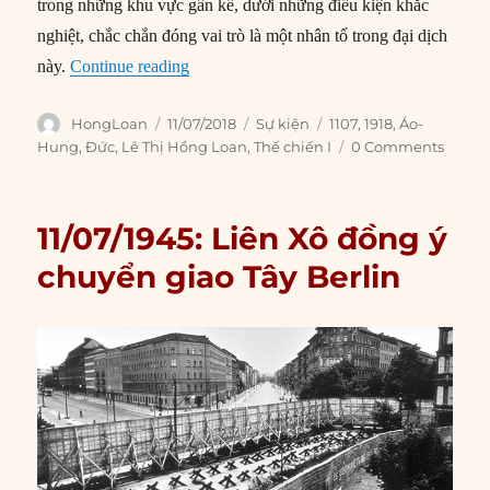
trong những khu vực gần kề, dưới những điều kiện khắc
nghiệt, chắc chắn đóng vai trò là một nhân tố trong đại dịch
“11/07/1918: Cuộc tấn công cuối cùng của
này.
Continue reading
Author
Posted
Categories
Tags
HongLoan
11/07/2018
Sự kiện
1107
,
1918
,
Áo-
on
Hung
,
Đức
,
Lê Thị Hồng Loan
,
Thế chiến I
0 Comments
11/07/1945: Liên Xô đồng ý
chuyển giao Tây Berlin