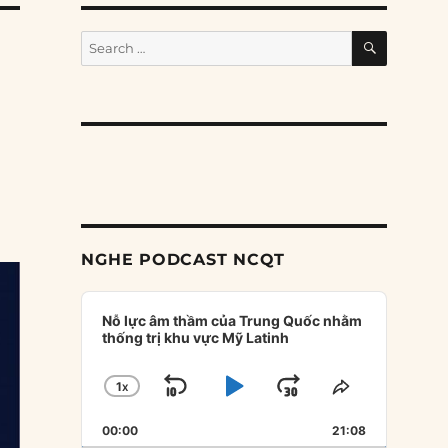
SEARCH
Search
for:
ó
NGHE PODCAST NCQT
Audio
Player
Nỗ lực âm thầm của Trung Quốc nhằm
thống trị khu vực Mỹ Latinh
1
X
SKIP
PLAY
JUMP
CHANGE
SHARE
PLAYBACK
THIS
BACKWARD
PAUSE
FORWARD
00:00
RATE
21:08
EPISODE