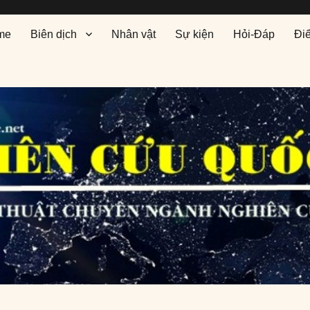
me
Biên dịch
Nhân vật
Sự kiện
Hỏi-Đáp
Đi