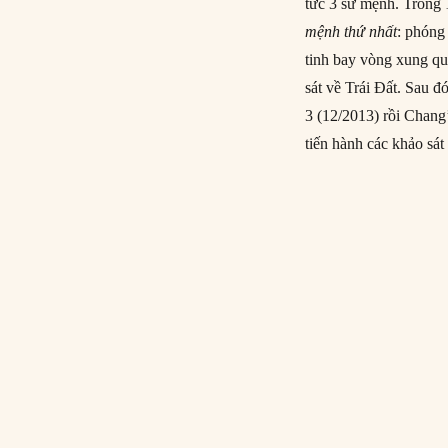
tức 3 sứ mệnh. Trong 
mệnh thứ nhất
: phóng
tinh bay vòng xung qua
sát về Trái Đất. Sau đ
3 (12/2013) rồi Chang’
tiến hành các khảo sát