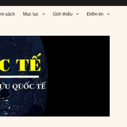
ểm sách
Mục lục
Giới thiệu
Điểm tin