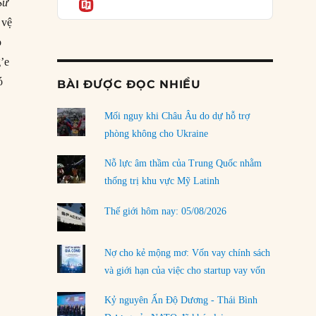
Informatio
03/08/2026
Sứ
 vệ
Đặt cược vào thất bại: Các quỹ đầu tư mạo
o
hiểm quốc gia và khía cạnh chính trị của vốn
rủi ro
’e
02/08/2026
ó
BÀI ĐƯỢC ĐỌC NHIỀU
vũ trụ Trung Quốc có bước tiến lớn”
Làm thế nào để kết thúc Chiến tranh Iran?
Mối nguy khi Châu Âu do dự hỗ trợ
01/08/2026
phòng không cho Ukraine
Chiến lược kế tiếp của Bắc Kinh ở Biển Đông
31/07/2026
Nỗ lực âm thầm của Trung Quốc nhằm
thống trị khu vực Mỹ Latinh
Trật tự thế giới mới: Các nước nhỏ sẽ luôn
phải chịu đựng?
Thế giới hôm nay: 05/08/2026
30/07/2026
Tập tìm cách chôn vùi bê bối chấn động vòng
Nợ cho kẻ mộng mơ: Vốn vay chính sách
tròn thân cận của mình
và giới hạn của việc cho startup vay vốn
29/07/2026
Kỷ nguyên Ấn Độ Dương - Thái Bình
LOAD MORE