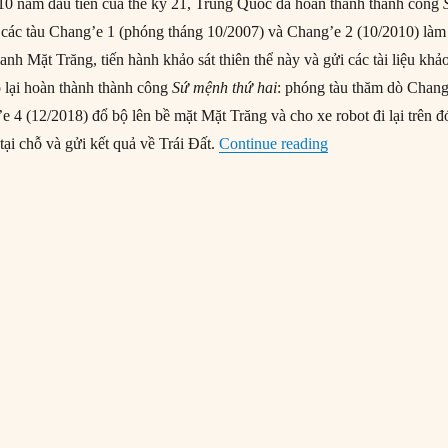
10 năm đầu tiên của thế kỷ 21, Trung Quốc đã hoàn thành thành công
 các tàu Chang’e 1 (phóng tháng 10/2007) và Chang’e 2 (10/2010) làm
nh Mặt Trăng, tiến hành khảo sát thiên thể này và gửi các tài liệu khả
ó lại hoàn thành thành công
Sứ mệnh thứ hai
: phóng tàu thăm dò Chang
e 4 (12/2018) đổ bộ lên bề mặt Mặt Trăng và cho xe robot đi lại trên đ
“Ngành thám hiểm 
 tại chỗ và gửi kết quả về Trái Đất.
Continue reading