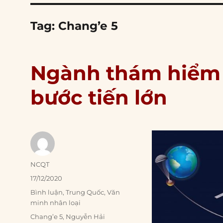
Tag:
Chang’e 5
Ngành thám hiểm 
bước tiến lớn
Author
NCQT
Posted
17/12/2020
on
Categories
Bình luận
,
Trung Quốc
,
Văn
minh nhân loại
Tags
Chang’e 5
,
Nguyễn Hải