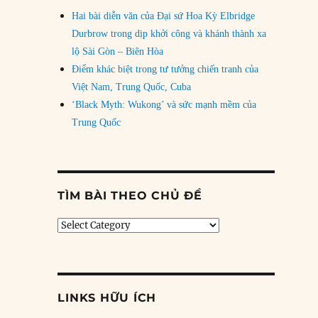
Hai bài diễn văn của Đại sứ Hoa Kỳ Elbridge
Durbrow trong dịp khởi công và khánh thành xa
lộ Sài Gòn – Biên Hòa
Điểm khác biệt trong tư tưởng chiến tranh của
Việt Nam, Trung Quốc, Cuba
‘Black Myth: Wukong’ và sức mạnh mềm của
Trung Quốc
TÌM BÀI THEO CHỦ ĐỀ
Tìm
bài
theo
chủ
đề
LINKS HỮU ÍCH