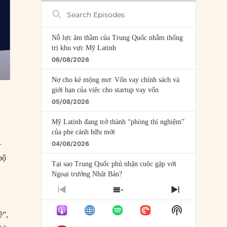
Search
Episodes
Nỗ lực âm thầm của Trung Quốc nhằm thống
trị khu vực Mỹ Latinh
06/08/2026
Nợ cho kẻ mộng mơ: Vốn vay chính sách và
giới hạn của việc cho startup vay vốn
05/08/2026
Mỹ Latinh đang trở thành “phòng thí nghiệm”
của phe cánh hữu mới
—
04/08/2026
 bộ
Tại sao Trung Quốc phủ nhận cuộc gặp với
Ngoại trưởng Nhật Bản?
04/08/2026
PREVIOUS
SHOW
NEXT
EPISODE
EPISODES
EPISODE
Điểm mù chiến lược của Trump tại Thái Bình
Show
LIST
ề”,
Dương
Podcast