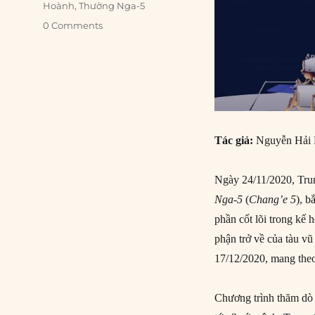
Hoành
,
Thường Nga-5
0 Comments
Tác giả:
Nguyễn Hải
Ngày 24/11/2020, Tru
Nga-5
(
Chang’e 5
), b
phần cốt lõi trong kế 
phận trở về của tàu v
17/12/2020, mang the
Chương trình thăm dò 